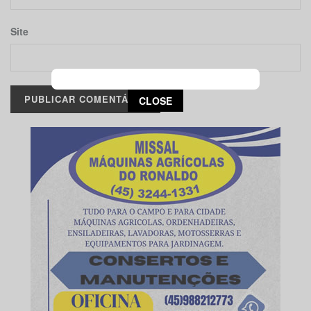
Site
This popup will close in:
14
CLOSE