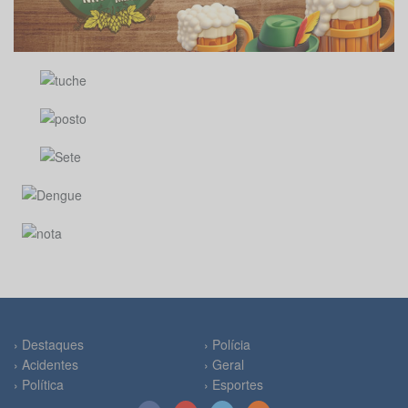
› Destaques
› Polícia
› Acidentes
› Geral
› Política
› Esportes