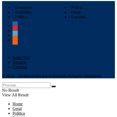
› Destaques
› Polícia
› Acidentes
› Geral
› Política
› Esportes
Sobre Nós
Anuncie
Contatos
© 2020 - Desenvolvido por webmundo Soluções Interativas
No Result
View All Result
Home
Geral
Política