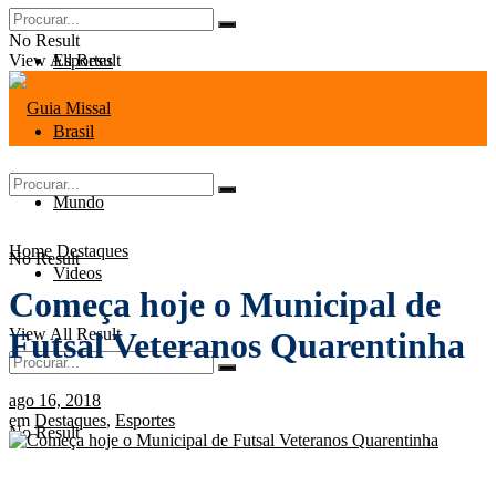
No Result
View All Result
Esportes
Brasil
Mundo
Home
Destaques
No Result
Videos
Começa hoje o Municipal de
View All Result
Futsal Veteranos Quarentinha
ago 16, 2018
em
Destaques
,
Esportes
No Result