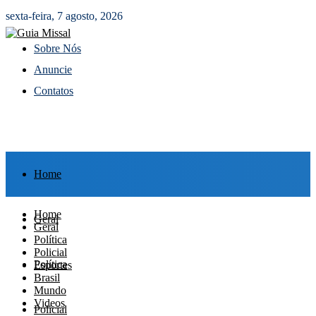
sexta-feira, 7 agosto, 2026
Sobre Nós
Anuncie
Contatos
Home
Home
Geral
Geral
Política
Policial
Política
Esportes
Brasil
Mundo
Videos
Policial