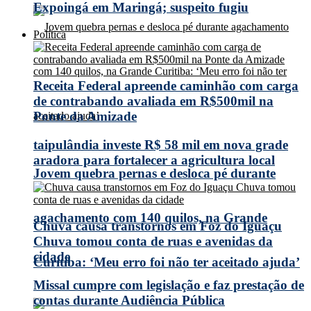
Expoingá em Maringá; suspeito fugiu
Política
Receita Federal apreende caminhão com carga
de contrabando avaliada em R$500mil na
Ponte da Amizade
taipulândia investe R$ 58 mil em nova grade
aradora para fortalecer a agricultura local
Jovem quebra pernas e desloca pé durante
agachamento com 140 quilos, na Grande
Chuva causa transtornos em Foz do Iguaçu
Chuva tomou conta de ruas e avenidas da
cidade
Curitiba: ‘Meu erro foi não ter aceitado ajuda’
Missal cumpre com legislação e faz prestação de
contas durante Audiência Pública