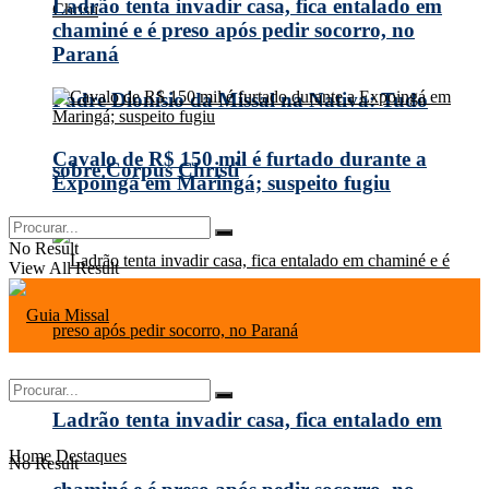
Ladrão tenta invadir casa, fica entalado em
chaminé e é preso após pedir socorro, no
Paraná
Padre Dionísio da Missal na Nativa: Tudo
Cavalo de R$ 150 mil é furtado durante a
sobre Corpus Christi
Expoingá em Maringá; suspeito fugiu
No Result
View All Result
Ladrão tenta invadir casa, fica entalado em
Home
Destaques
No Result