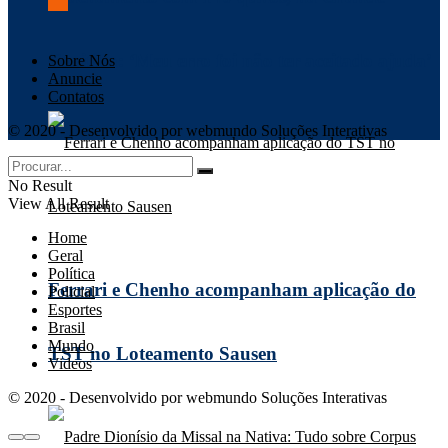
Curitiba: ‘Meu erro foi não ter aceitado ajuda’
Sobre Nós
Anuncie
Contatos
© 2020 - Desenvolvido por webmundo Soluções Interativas
No Result
View All Result
Home
Geral
Política
Ferrari e Chenho acompanham aplicação do
Policial
Esportes
Brasil
Mundo
TST no Loteamento Sausen
Videos
© 2020 - Desenvolvido por webmundo Soluções Interativas