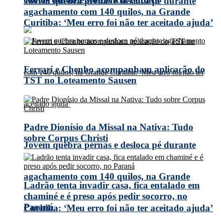
Jovem quebra pernas e desloca pé durante
agachamento com 140 quilos, na Grande
Curitiba: ‘Meu erro foi não ter aceitado ajuda’
Ferrari e Chenho acompanham aplicação do
TST no Loteamento Sausen
Padre Dionísio da Missal na Nativa: Tudo
sobre Corpus Christi
Jovem quebra pernas e desloca pé durante
agachamento com 140 quilos, na Grande
Ladrão tenta invadir casa, fica entalado em
chaminé e é preso após pedir socorro, no
Paraná
Curitiba: ‘Meu erro foi não ter aceitado ajuda’