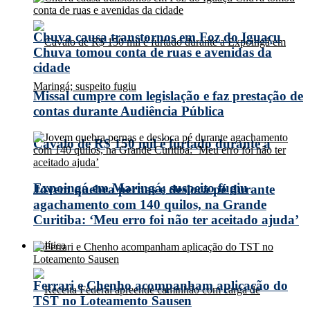
Chuva causa transtornos em Foz do Iguaçu
Chuva tomou conta de ruas e avenidas da
cidade
Missal cumpre com legislação e faz prestação de
contas durante Audiência Pública
Cavalo de R$ 150 mil é furtado durante a
Expoingá em Maringá; suspeito fugiu
Jovem quebra pernas e desloca pé durante
agachamento com 140 quilos, na Grande
Curitiba: ‘Meu erro foi não ter aceitado ajuda’
Política
Ferrari e Chenho acompanham aplicação do
TST no Loteamento Sausen