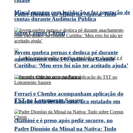
cidade
Missal cumpre com legislação e faz prestação de
Padre Dionísio da Missal na Nativa: Tudo
contas durante Audiência Pública
sobre Corpus Christi
Jovem quebra pernas e desloca pé durante
agachamento com 140 quilos, na Grande
Curitiba: ‘Meu erro foi não ter aceitado ajuda’
Ferrari e Chenho acompanham aplicação do
TST no Loteamento Sausen
Ladrão tenta invadir casa, fica entalado em
chaminé e é preso após pedir socorro, no
Padre Dionísio da Missal na Nativa: Tudo