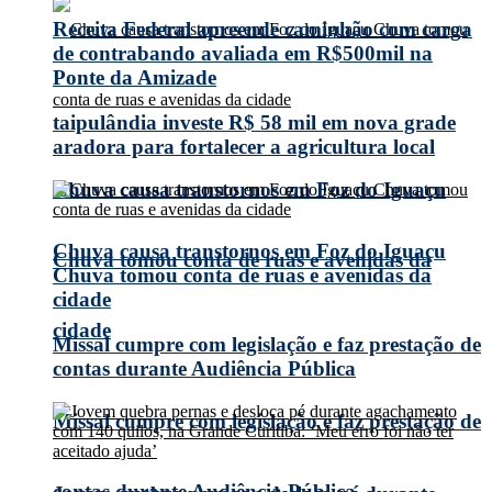
Receita Federal apreende caminhão com carga
de contrabando avaliada em R$500mil na
Ponte da Amizade
taipulândia investe R$ 58 mil em nova grade
aradora para fortalecer a agricultura local
Chuva causa transtornos em Foz do Iguaçu
Chuva causa transtornos em Foz do Iguaçu
Chuva tomou conta de ruas e avenidas da
Chuva tomou conta de ruas e avenidas da
cidade
cidade
Missal cumpre com legislação e faz prestação de
contas durante Audiência Pública
Missal cumpre com legislação e faz prestação de
contas durante Audiência Pública