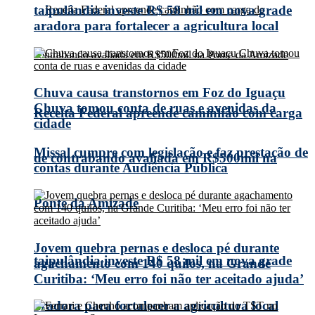
taipulândia investe R$ 58 mil em nova grade
aradora para fortalecer a agricultura local
Chuva causa transtornos em Foz do Iguaçu
Chuva tomou conta de ruas e avenidas da
Receita Federal apreende caminhão com carga
cidade
Missal cumpre com legislação e faz prestação de
de contrabando avaliada em R$500mil na
contas durante Audiência Pública
Ponte da Amizade
Jovem quebra pernas e desloca pé durante
taipulândia investe R$ 58 mil em nova grade
agachamento com 140 quilos, na Grande
Curitiba: ‘Meu erro foi não ter aceitado ajuda’
aradora para fortalecer a agricultura local