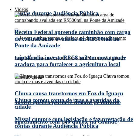
Videos
contas durante Audiência Pública
Receita Federal apreende caminhão com carga
de contrabando avaliada em R$500mil na
Ponte da Amizade
taipulândia investe R$ 58 mil em nova grade
aradora para fortalecer a agricultura local
Chuva causa transtornos em Foz do Iguaçu
Chuva tomou conta de ruas e avenidas da
Jovem quebra pernas e desloca pé durante
cidade
Missal cumpre com legislação e faz prestação de
agachamento com 140 quilos, na Grande
contas durante Audiência Pública