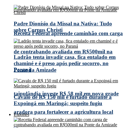
Padre Dionísio da Missal na Nativa: Tudo
sobre Corpus Christi
Receita Federal apreende caminhão com carga
de contrabando avaliada em R$500mil na
Ladrão tenta invadir casa, fica entalado em
chaminé e é preso após pedir socorro, no
Paraná
Ponte da Amizade
taipulândia investe R$ 58 mil em nova grade
Cavalo de R$ 150 mil é furtado durante a
Expoingá em Maringá; suspeito fugiu
aradora para fortalecer a agricultura local
Esportes