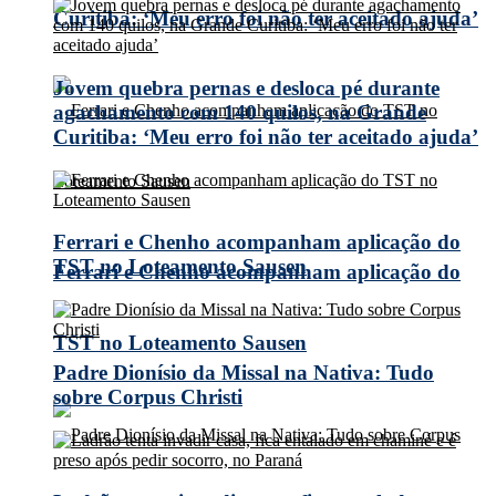
Curitiba: ‘Meu erro foi não ter aceitado ajuda’
Jovem quebra pernas e desloca pé durante
agachamento com 140 quilos, na Grande
Curitiba: ‘Meu erro foi não ter aceitado ajuda’
Ferrari e Chenho acompanham aplicação do
TST no Loteamento Sausen
Ferrari e Chenho acompanham aplicação do
TST no Loteamento Sausen
Padre Dionísio da Missal na Nativa: Tudo
sobre Corpus Christi