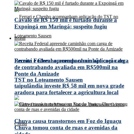
Cavalo de R$ 150 mil é furtado durante a
Expoingá em Maringá; suspeito fugiu
Brasil
Receita Federal apreende caminhão com carga
Ferrari e Chenho acompanham aplicação do
de contrabando avaliada em R$500mil na
Ponte da Amizade
TST no Loteamento Sausen
taipulândia investe R$ 58 mil em nova grade
aradora para fortalecer a agricultura local
Chuva causa transtornos em Foz do Iguaçu
Chuva tomou conta de ruas e avenidas da