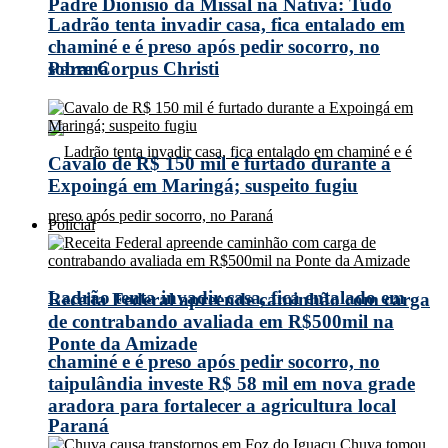
Padre Dionísio da Missal na Nativa: Tudo
Ladrão tenta invadir casa, fica entalado em
chaminé e é preso após pedir socorro, no
Paraná
sobre Corpus Christi
Cavalo de R$ 150 mil é furtado durante a
Expoingá em Maringá; suspeito fugiu
Policial
Ladrão tenta invadir casa, fica entalado em
Receita Federal apreende caminhão com carga
de contrabando avaliada em R$500mil na
Ponte da Amizade
chaminé e é preso após pedir socorro, no
taipulândia investe R$ 58 mil em nova grade
aradora para fortalecer a agricultura local
Paraná