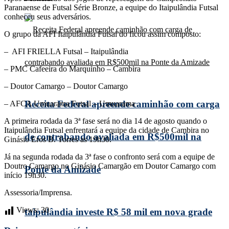
Paranaense de Futsal Série Bronze, a equipe do Itaipulândia Futsal
conheceu seus adversários.
O grupo da AFI Itaipulândia Futsal do ficou assim composto:
– AFI FRIELLA Futsal – Itaipulândia
– PMC Cafeeira do Marquinho – Cambira
– Doutor Camargo – Doutor Camargo
Receita Federal apreende caminhão com carga
– AFCA Umuarama Futsal – Umuarama
A primeira rodada da 3ª fase será no dia 14 de agosto quando o
Itaipulândia Futsal enfrentará a equipe da cidade de Cambira no
de contrabando avaliada em R$500mil na
Ginásio Eros B. Torres as 19h30.
Já na segunda rodada da 3ª fase o confronto será com a equipe de
Doutro Camargo no Ginásio Camargão em Doutor Camargo com
Ponte da Amizade
início 19h30.
Assessoria/Imprensa.
Views:
30
taipulândia investe R$ 58 mil em nova grade