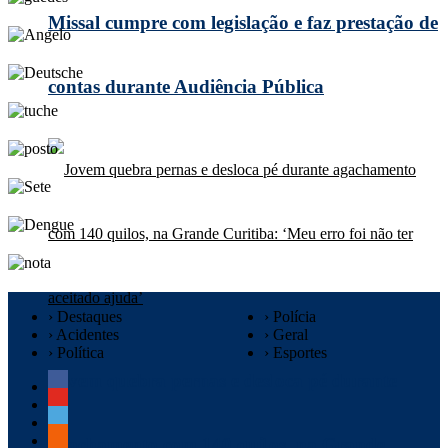
Missal cumpre com legislação e faz prestação de
contas durante Audiência Pública
› Destaques
› Polícia
› Acidentes
› Geral
› Política
› Esportes
Jovem quebra pernas e desloca pé durante
agachamento com 140 quilos, na Grande