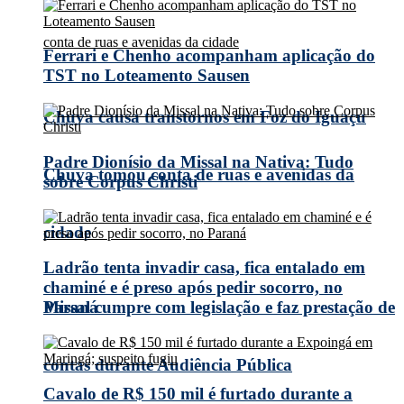
Ferrari e Chenho acompanham aplicação do
TST no Loteamento Sausen
Chuva causa transtornos em Foz do Iguaçu
Padre Dionísio da Missal na Nativa: Tudo
Chuva tomou conta de ruas e avenidas da
sobre Corpus Christi
cidade
Ladrão tenta invadir casa, fica entalado em
chaminé e é preso após pedir socorro, no
Missal cumpre com legislação e faz prestação de
Paraná
contas durante Audiência Pública
Cavalo de R$ 150 mil é furtado durante a