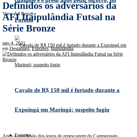
chaminé e é preso após pedir socorro, no
Definidos os adversários da
View All Result
AFI Itaipulândia Futsal na
Paraná
Série Bronze
ago 4, 2021
em
Destaques
,
Esportes
,
Itaipulândia
Cavalo de R$ 150 mil é furtado durante a
Expoingá em Maringá; suspeito fugiu
Esportes
Após a conclusão dos jogos de repescagem do Campeonato