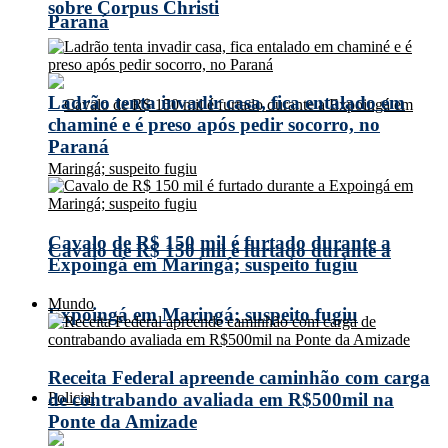
sobre Corpus Christi
Paraná
Ladrão tenta invadir casa, fica entalado em
chaminé e é preso após pedir socorro, no
Paraná
Cavalo de R$ 150 mil é furtado durante a
Cavalo de R$ 150 mil é furtado durante a
Expoingá em Maringá; suspeito fugiu
Mundo
Expoingá em Maringá; suspeito fugiu
Receita Federal apreende caminhão com carga
Policial
de contrabando avaliada em R$500mil na
Ponte da Amizade