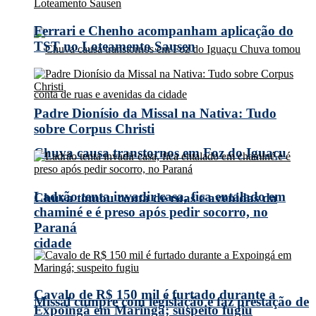
Ferrari e Chenho acompanham aplicação do
TST no Loteamento Sausen
Padre Dionísio da Missal na Nativa: Tudo
sobre Corpus Christi
Chuva causa transtornos em Foz do Iguaçu
Ladrão tenta invadir casa, fica entalado em
Chuva tomou conta de ruas e avenidas da
chaminé e é preso após pedir socorro, no
Paraná
cidade
Cavalo de R$ 150 mil é furtado durante a
Missal cumpre com legislação e faz prestação de
Expoingá em Maringá; suspeito fugiu