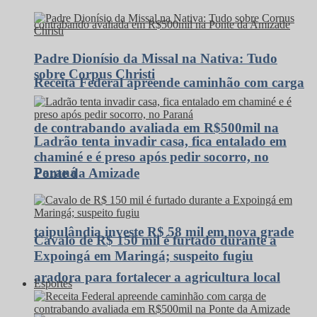
Padre Dionísio da Missal na Nativa: Tudo
sobre Corpus Christi
Receita Federal apreende caminhão com carga
de contrabando avaliada em R$500mil na
Ladrão tenta invadir casa, fica entalado em
chaminé e é preso após pedir socorro, no
Paraná
Ponte da Amizade
taipulândia investe R$ 58 mil em nova grade
Cavalo de R$ 150 mil é furtado durante a
Expoingá em Maringá; suspeito fugiu
aradora para fortalecer a agricultura local
Esportes