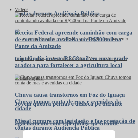
Videos
contas durante Audiência Pública
Receita Federal apreende caminhão com carga
de contrabando avaliada em R$500mil na
Ponte da Amizade
taipulândia investe R$ 58 mil em nova grade
aradora para fortalecer a agricultura local
Chuva causa transtornos em Foz do Iguaçu
Chuva tomou conta de ruas e avenidas da
Jovem quebra pernas e desloca pé durante
cidade
Missal cumpre com legislação e faz prestação de
agachamento com 140 quilos, na Grande
contas durante Audiência Pública