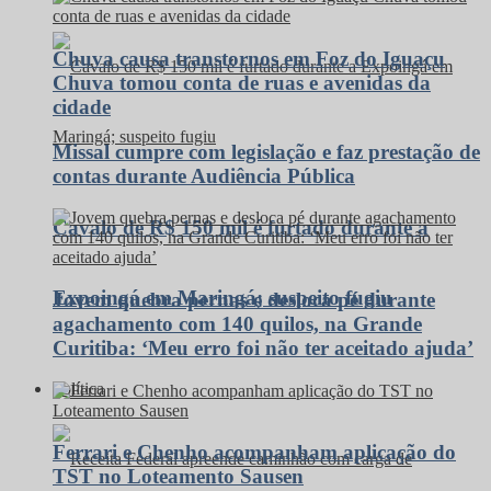
Chuva causa transtornos em Foz do Iguaçu
Chuva tomou conta de ruas e avenidas da
cidade
Missal cumpre com legislação e faz prestação de
contas durante Audiência Pública
Cavalo de R$ 150 mil é furtado durante a
Expoingá em Maringá; suspeito fugiu
Jovem quebra pernas e desloca pé durante
agachamento com 140 quilos, na Grande
Curitiba: ‘Meu erro foi não ter aceitado ajuda’
Política
Ferrari e Chenho acompanham aplicação do
TST no Loteamento Sausen