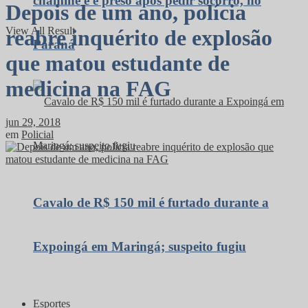
chaminé e é preso após pedir socorro, no
Depois de um ano, polícia
View All Result
reabre inquérito de explosão
Paraná
que matou estudante de
medicina na FAG
jun 29, 2018
em
Policial
Cavalo de R$ 150 mil é furtado durante a
Expoingá em Maringá; suspeito fugiu
Esportes