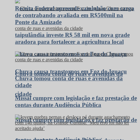
Receita Federal apreende caminhão com carga
de contrabando avaliada em R$500mil na
Ponte da Amizade
taipulândia investe R$ 58 mil em nova grade
aradora para fortalecer a agricultura local
Chuva causa transtornos em Foz do Iguaçu
Chuva causa transtornos em Foz do Iguaçu
Chuva tomou conta de ruas e avenidas da
Chuva tomou conta de ruas e avenidas da
cidade
cidade
Missal cumpre com legislação e faz prestação de
contas durante Audiência Pública
Missal cumpre com legislação e faz prestação de
contas durante Audiência Pública