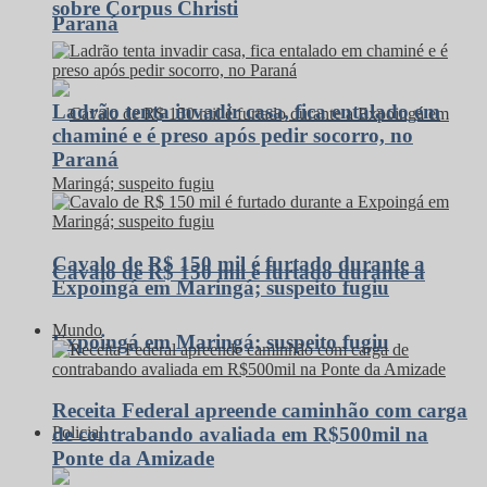
sobre Corpus Christi
Paraná
Ladrão tenta invadir casa, fica entalado em
chaminé e é preso após pedir socorro, no
Paraná
Cavalo de R$ 150 mil é furtado durante a
Cavalo de R$ 150 mil é furtado durante a
Expoingá em Maringá; suspeito fugiu
Mundo
Expoingá em Maringá; suspeito fugiu
Receita Federal apreende caminhão com carga
Policial
de contrabando avaliada em R$500mil na
Ponte da Amizade