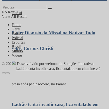
No Result
View All Result
Home
Geral
Padre Dionísio da Missal na Nativa: Tudo
Política
Policial
Esportes
Brasil
sobre Corpus Christi
Mundo
Videos
© 2020 - Desenvolvido por webmundo Soluções Interativas
Ladrão tenta invadir casa, fica entalado em