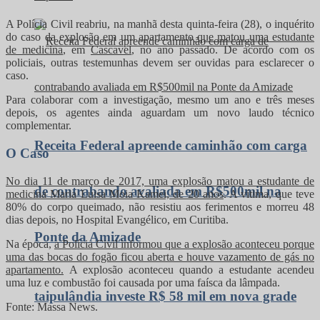
A Polícia Civil reabriu, na manhã desta quinta-feira (28), o inquérito
do caso da explosão em um apartamento
que matou uma estudante
de medicina
, em
Cascavel
, no ano passado. De acordo com os
policiais, outras testemunhas devem ser ouvidas para esclarecer o
caso.
Para colaborar com a investigação, mesmo um ano e três meses
depois, os agentes ainda aguardam um novo laudo técnico
complementar.
Receita Federal apreende caminhão com carga
O Caso
No dia 11 de março de 2017, uma explosão matou a estudante de
de contrabando avaliada em R$500mil na
medicina Maria Luisa Moia Kamei, de 20 anos
. A vítima, que teve
80% do corpo queimado, não resistiu aos ferimentos e morreu 48
dias depois, no Hospital Evangélico, em Curitiba.
Ponte da Amizade
Na época,
a Polícia Civil informou que a explosão aconteceu porque
uma das bocas do fogão ficou aberta e houve vazamento de gás no
apartamento.
A explosão aconteceu quando a estudante acendeu
uma luz e combustão foi causada por uma faísca da lâmpada.
taipulândia investe R$ 58 mil em nova grade
Fonte: Massa News.