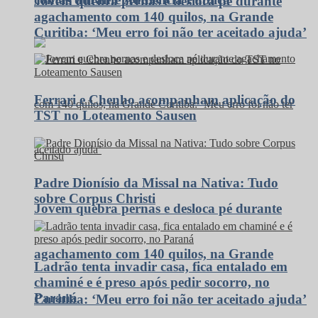
Jovem quebra pernas e desloca pé durante
agachamento com 140 quilos, na Grande
Curitiba: ‘Meu erro foi não ter aceitado ajuda’
Ferrari e Chenho acompanham aplicação do
TST no Loteamento Sausen
Padre Dionísio da Missal na Nativa: Tudo
sobre Corpus Christi
Jovem quebra pernas e desloca pé durante
agachamento com 140 quilos, na Grande
Ladrão tenta invadir casa, fica entalado em
chaminé e é preso após pedir socorro, no
Paraná
Curitiba: ‘Meu erro foi não ter aceitado ajuda’