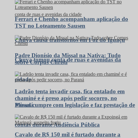
Ferrari e Chenho acompanham aplicação do
TST no Loteamento Sausen
Chuva causa transtornos em Foz do Iguaçu
Padre Dionísio da Missal na Nativa: Tudo
Chuva tomou conta de ruas e avenidas da
sobre Corpus Christi
cidade
Ladrão tenta invadir casa, fica entalado em
chaminé e é preso após pedir socorro, no
Missal cumpre com legislação e faz prestação de
Paraná
contas durante Audiência Pública
Cavalo de R$ 150 mil é furtado durante a