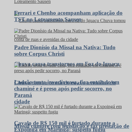
Ferrari e Chenho acompanham aplicação do
TST no Loteamento Sausen
Padre Dionísio da Missal na Nativa: Tudo
sobre Corpus Christi
Chuva causa transtornos em Foz do Iguaçu
Ladrão tenta invadir casa, fica entalado em
Chuva tomou conta de ruas e avenidas da
chaminé e é preso após pedir socorro, no
Paraná
cidade
Cavalo de R$ 150 mil é furtado durante a
Missal cumpre com legislação e faz prestação de
Expoingá em Maringá; suspeito fugiu