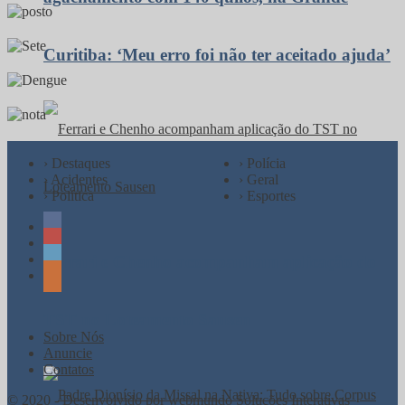
Curitiba: ‘Meu erro foi não ter aceitado ajuda’
› Destaques
› Polícia
› Acidentes
› Geral
› Política
› Esportes
Ferrari e Chenho acompanham aplicação do
TST no Loteamento Sausen
Sobre Nós
Anuncie
Contatos
© 2020 - Desenvolvido por webmundo Soluções Interativas