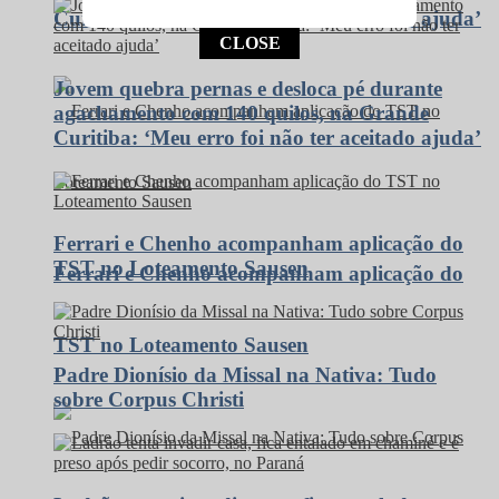
Curitiba: ‘Meu erro foi não ter aceitado ajuda’
This popup will close in:
13
CLOSE
Jovem quebra pernas e desloca pé durante
agachamento com 140 quilos, na Grande
Curitiba: ‘Meu erro foi não ter aceitado ajuda’
Ferrari e Chenho acompanham aplicação do
TST no Loteamento Sausen
Ferrari e Chenho acompanham aplicação do
TST no Loteamento Sausen
Padre Dionísio da Missal na Nativa: Tudo
sobre Corpus Christi