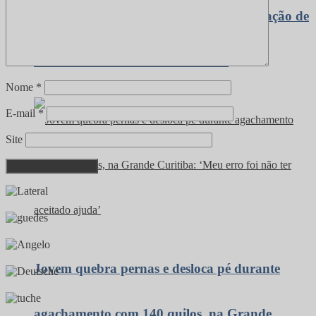
Missal cumpre com legislação e faz prestação de
contas durante Audiência Pública
Nome
*
E-mail
*
Site
Jovem quebra pernas e desloca pé durante
agachamento com 140 quilos, na Grande