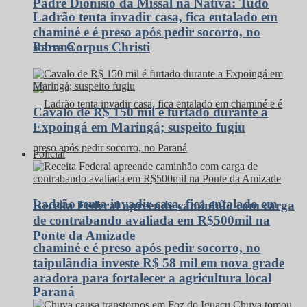
Padre Dionísio da Missal na Nativa: Tudo
Ladrão tenta invadir casa, fica entalado em
chaminé e é preso após pedir socorro, no
Paraná
sobre Corpus Christi
Cavalo de R$ 150 mil é furtado durante a
Expoingá em Maringá; suspeito fugiu
Policial
Ladrão tenta invadir casa, fica entalado em
Receita Federal apreende caminhão com carga
de contrabando avaliada em R$500mil na
Ponte da Amizade
chaminé e é preso após pedir socorro, no
taipulândia investe R$ 58 mil em nova grade
aradora para fortalecer a agricultura local
Paraná