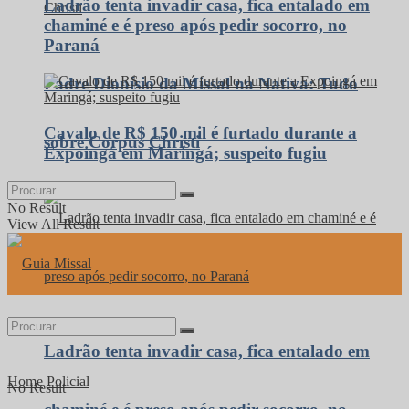
Ladrão tenta invadir casa, fica entalado em
chaminé e é preso após pedir socorro, no
Paraná
Padre Dionísio da Missal na Nativa: Tudo
Cavalo de R$ 150 mil é furtado durante a
sobre Corpus Christi
Expoingá em Maringá; suspeito fugiu
No Result
View All Result
Ladrão tenta invadir casa, fica entalado em
Home
Policial
No Result