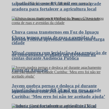
taipulândia investe R$ 58 mil em nova grade
aradora para fortalecer a agricultura local
Chuva causa transtornos em Foz do Iguaçu
Chuva tomou conta de ruas e avenidas da
Receita Federal apreende caminhão com carga
cidade
Missal cumpre com legislação e faz prestação de
de contrabando avaliada em R$500mil na
contas durante Audiência Pública
Ponte da Amizade
Jovem quebra pernas e desloca pé durante
taipulândia investe R$ 58 mil em nova grade
agachamento com 140 quilos, na Grande
Curitiba: ‘Meu erro foi não ter aceitado ajuda’
aradora para fortalecer a agricultura local