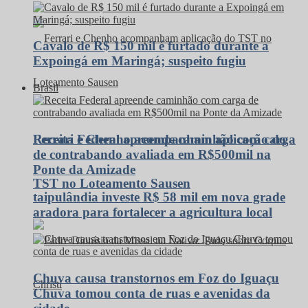
Cavalo de R$ 150 mil é furtado durante a
Expoingá em Maringá; suspeito fugiu
Brasil
Receita Federal apreende caminhão com carga
Ferrari e Chenho acompanham aplicação do
de contrabando avaliada em R$500mil na
Ponte da Amizade
TST no Loteamento Sausen
taipulândia investe R$ 58 mil em nova grade
aradora para fortalecer a agricultura local
Chuva causa transtornos em Foz do Iguaçu
Chuva tomou conta de ruas e avenidas da