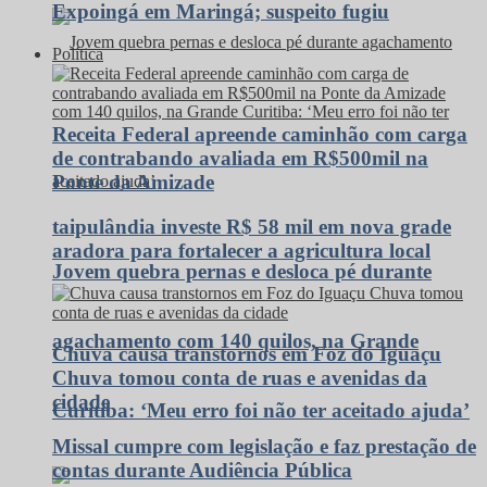
Expoingá em Maringá; suspeito fugiu
Política
Receita Federal apreende caminhão com carga
de contrabando avaliada em R$500mil na
Ponte da Amizade
taipulândia investe R$ 58 mil em nova grade
aradora para fortalecer a agricultura local
Jovem quebra pernas e desloca pé durante
agachamento com 140 quilos, na Grande
Chuva causa transtornos em Foz do Iguaçu
Chuva tomou conta de ruas e avenidas da
cidade
Curitiba: ‘Meu erro foi não ter aceitado ajuda’
Missal cumpre com legislação e faz prestação de
contas durante Audiência Pública