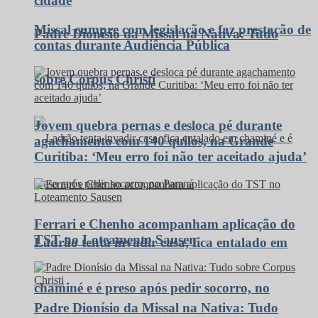
cidade
Missal cumpre com legislação e faz prestação de
Padre Dionísio da Missal na Nativa: Tudo
contas durante Audiência Pública
sobre Corpus Christi
Jovem quebra pernas e desloca pé durante
agachamento com 140 quilos, na Grande
Curitiba: ‘Meu erro foi não ter aceitado ajuda’
Ferrari e Chenho acompanham aplicação do
TST no Loteamento Sausen
Ladrão tenta invadir casa, fica entalado em
chaminé e é preso após pedir socorro, no
Padre Dionísio da Missal na Nativa: Tudo