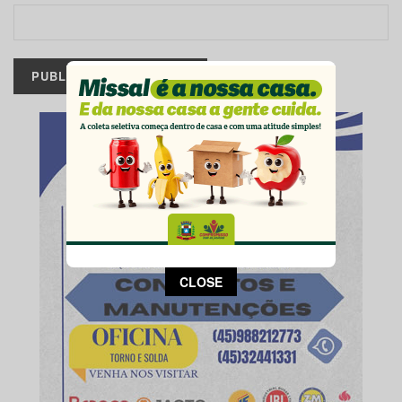
This popup will close in:
13
CLOSE