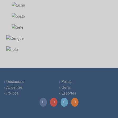
› Destaques
› Polícia
› Acidentes
› Geral
› Política
› Esportes