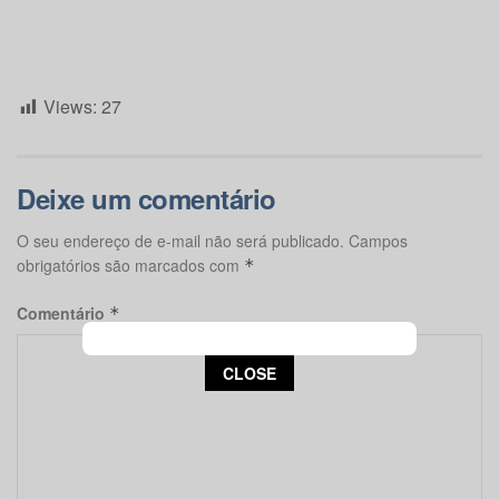
Views:
27
Deixe um comentário
O seu endereço de e-mail não será publicado.
Campos
obrigatórios são marcados com
*
Comentário
*
This popup will close in:
15
CLOSE