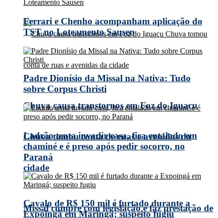
Ferrari e Chenho acompanham aplicação do
TST no Loteamento Sausen
Padre Dionísio da Missal na Nativa: Tudo
sobre Corpus Christi
Chuva causa transtornos em Foz do Iguaçu
Ladrão tenta invadir casa, fica entalado em
Chuva tomou conta de ruas e avenidas da
chaminé e é preso após pedir socorro, no
Paraná
cidade
Cavalo de R$ 150 mil é furtado durante a
Missal cumpre com legislação e faz prestação de
Expoingá em Maringá; suspeito fugiu