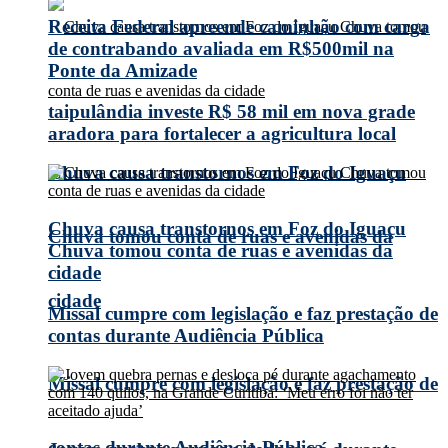
Receita Federal apreende caminhão com carga
de contrabando avaliada em R$500mil na
Ponte da Amizade
taipulândia investe R$ 58 mil em nova grade
aradora para fortalecer a agricultura local
Chuva causa transtornos em Foz do Iguaçu
Chuva causa transtornos em Foz do Iguaçu
Chuva tomou conta de ruas e avenidas da
Chuva tomou conta de ruas e avenidas da
cidade
cidade
Missal cumpre com legislação e faz prestação de
contas durante Audiência Pública
Missal cumpre com legislação e faz prestação de
contas durante Audiência Pública