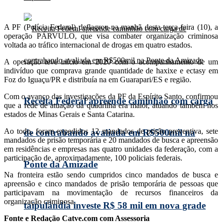
A PF (Polícia Federal) deflagrou na manhã desta terça-feira (10), a
operação PÁRVULO, que visa combater organização criminosa
voltada ao tráfico internacional de drogas em quatro estados.
A operação teve início em 2020 com o acompanhamento de um
indivíduo que comprava grande quantidade de haxixe e ectasy em
Foz do Iguaçu/PR e distribuía na em Guarapari/ES e região.
Com o avanço das investigações da PF da Espírito Santo, confirmou
Receita Federal apreende caminhão com carga
que a rede de atuação da quadrilha era maior, atuando também nos
estados de Minas Gerais e Santa Catarina.
Ao todo, foram expedidos 12 mandados de prisão preventiva, sete
de contrabando avaliada em R$500mil na
mandados de prisão temporária e 20 mandados de busca e apreensão
em residências e empresas nas quatro unidades da federação, com a
participação de, aproximadamente, 100 policiais federais.
Ponte da Amizade
Na fronteira estão sendo cumpridos cinco mandados de busca e
apreensão e cinco mandados de prisão temporária de pessoas que
participavam na movimentação de recursos financeiros da
organização criminosa.
taipulândia investe R$ 58 mil em nova grade
Fonte e Redação Catve.com com Assessoria