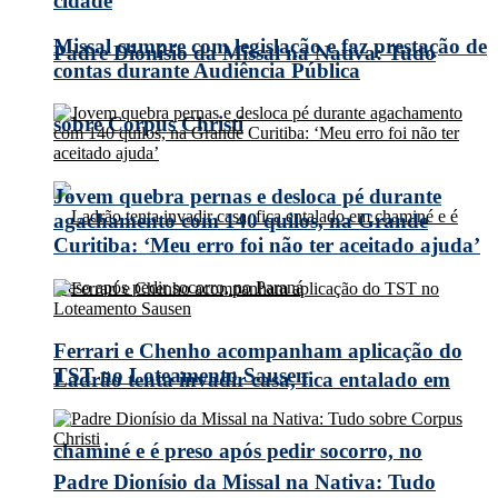
cidade
Missal cumpre com legislação e faz prestação de
Padre Dionísio da Missal na Nativa: Tudo
contas durante Audiência Pública
sobre Corpus Christi
Jovem quebra pernas e desloca pé durante
agachamento com 140 quilos, na Grande
Curitiba: ‘Meu erro foi não ter aceitado ajuda’
Ferrari e Chenho acompanham aplicação do
TST no Loteamento Sausen
Ladrão tenta invadir casa, fica entalado em
chaminé e é preso após pedir socorro, no
Padre Dionísio da Missal na Nativa: Tudo