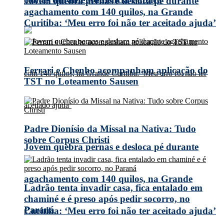
Jovem quebra pernas e desloca pé durante
agachamento com 140 quilos, na Grande
Curitiba: ‘Meu erro foi não ter aceitado ajuda’
Ferrari e Chenho acompanham aplicação do
TST no Loteamento Sausen
Padre Dionísio da Missal na Nativa: Tudo
sobre Corpus Christi
Jovem quebra pernas e desloca pé durante
agachamento com 140 quilos, na Grande
Ladrão tenta invadir casa, fica entalado em
chaminé e é preso após pedir socorro, no
Paraná
Curitiba: ‘Meu erro foi não ter aceitado ajuda’