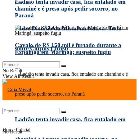
Ladrão tenta invadir casa, fica entalado em
chaminé e é preso após pedir socorro, no
Paraná
Padre Dionísio da Missal na Nativa: Tudo
Cavalo de R$ 150 mil é furtado durante a
sobre Corpus Christi
Expoingá em Maringá; suspeito fugiu
No Result
View All Result
Ladrão tenta invadir casa, fica entalado em
Home
Policial
No Result