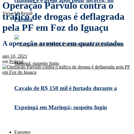
chaminé e é preso após pedir socorro, no
Operação Párvulo contra o
View All Result
tráfico de drogas é deflagrada
Paraná
pela PF em Foz do Iguaçu
A operação acontece em quatro estados
ago 10, 2021
em
Policial
Cavalo de R$ 150 mil é furtado durante a
Expoingá em Maringá; suspeito fugiu
Esportes