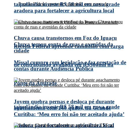
taipulândia investe R$ 58 mil em nova grade
aradora para fortalecer a agricultura local
Chuva causa transtornos em Foz do Iguaçu
Chuva tomou conta de ruas e avenidas da
Receita Federal apreende caminhão com carga
cidade
Missal cumpre com legislação e faz prestação de
de contrabando avaliada em R$500mil na
contas durante Audiência Pública
Ponte da Amizade
Jovem quebra pernas e desloca pé durante
taipulândia investe R$ 58 mil em nova grade
agachamento com 140 quilos, na Grande
Curitiba: ‘Meu erro foi não ter aceitado ajuda’
aradora para fortalecer a agricultura local