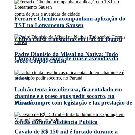
Ferrari e Chenho acompanham aplicação do
TST no Loteamento Sausen
Chuva causa transtornos em Foz do Iguaçu
Padre Dionísio da Missal na Nativa: Tudo
Chuva tomou conta de ruas e avenidas da
sobre Corpus Christi
cidade
Ladrão tenta invadir casa, fica entalado em
chaminé e é preso após pedir socorro, no
Missal cumpre com legislação e faz prestação de
Paraná
contas durante Audiência Pública
Cavalo de R$ 150 mil é furtado durante a