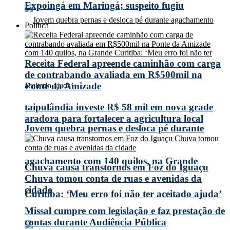
Expoingá em Maringá; suspeito fugiu
Política
Receita Federal apreende caminhão com carga
de contrabando avaliada em R$500mil na
Ponte da Amizade
taipulândia investe R$ 58 mil em nova grade
aradora para fortalecer a agricultura local
Jovem quebra pernas e desloca pé durante
agachamento com 140 quilos, na Grande
Chuva causa transtornos em Foz do Iguaçu
Chuva tomou conta de ruas e avenidas da
cidade
Curitiba: ‘Meu erro foi não ter aceitado ajuda’
Missal cumpre com legislação e faz prestação de
contas durante Audiência Pública