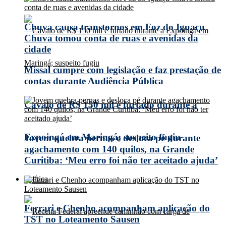
Chuva causa transtornos em Foz do Iguaçu
Chuva tomou conta de ruas e avenidas da
cidade
Missal cumpre com legislação e faz prestação de
contas durante Audiência Pública
Cavalo de R$ 150 mil é furtado durante a
Expoingá em Maringá; suspeito fugiu
Jovem quebra pernas e desloca pé durante
agachamento com 140 quilos, na Grande
Curitiba: ‘Meu erro foi não ter aceitado ajuda’
Política
Ferrari e Chenho acompanham aplicação do
TST no Loteamento Sausen