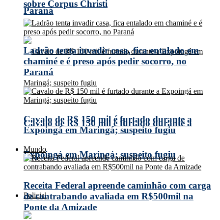
sobre Corpus Christi
Paraná
Ladrão tenta invadir casa, fica entalado em
chaminé e é preso após pedir socorro, no
Paraná
Cavalo de R$ 150 mil é furtado durante a
Cavalo de R$ 150 mil é furtado durante a
Expoingá em Maringá; suspeito fugiu
Mundo
Expoingá em Maringá; suspeito fugiu
Receita Federal apreende caminhão com carga
Policial
de contrabando avaliada em R$500mil na
Ponte da Amizade