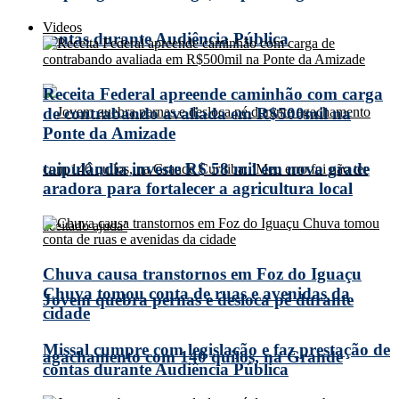
Videos
contas durante Audiência Pública
Receita Federal apreende caminhão com carga
de contrabando avaliada em R$500mil na
Ponte da Amizade
taipulândia investe R$ 58 mil em nova grade
aradora para fortalecer a agricultura local
Chuva causa transtornos em Foz do Iguaçu
Chuva tomou conta de ruas e avenidas da
Jovem quebra pernas e desloca pé durante
cidade
Missal cumpre com legislação e faz prestação de
agachamento com 140 quilos, na Grande
contas durante Audiência Pública