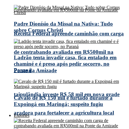
Padre Dionísio da Missal na Nativa: Tudo
sobre Corpus Christi
Receita Federal apreende caminhão com carga
de contrabando avaliada em R$500mil na
Ladrão tenta invadir casa, fica entalado em
chaminé e é preso após pedir socorro, no
Paraná
Ponte da Amizade
taipulândia investe R$ 58 mil em nova grade
Cavalo de R$ 150 mil é furtado durante a
Expoingá em Maringá; suspeito fugiu
aradora para fortalecer a agricultura local
Esportes