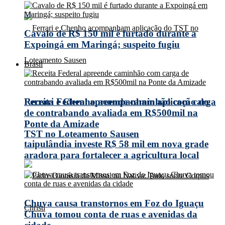
Cavalo de R$ 150 mil é furtado durante a
Expoingá em Maringá; suspeito fugiu
Brasil
Receita Federal apreende caminhão com carga
Ferrari e Chenho acompanham aplicação do
de contrabando avaliada em R$500mil na
Ponte da Amizade
TST no Loteamento Sausen
taipulândia investe R$ 58 mil em nova grade
aradora para fortalecer a agricultura local
Chuva causa transtornos em Foz do Iguaçu
Chuva tomou conta de ruas e avenidas da