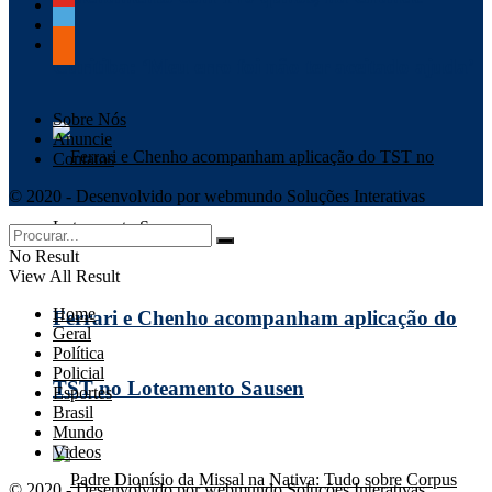
Curitiba: ‘Meu erro foi não ter aceitado ajuda’
Sobre Nós
Anuncie
Contatos
© 2020 - Desenvolvido por webmundo Soluções Interativas
No Result
View All Result
Home
Ferrari e Chenho acompanham aplicação do
Geral
Política
Policial
TST no Loteamento Sausen
Esportes
Brasil
Mundo
Videos
© 2020 - Desenvolvido por webmundo Soluções Interativas