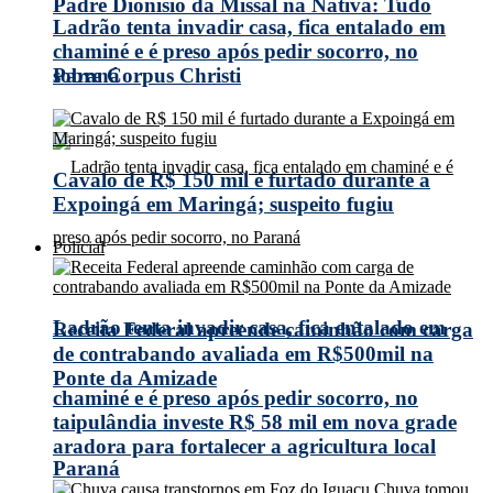
Padre Dionísio da Missal na Nativa: Tudo
Ladrão tenta invadir casa, fica entalado em
chaminé e é preso após pedir socorro, no
Paraná
sobre Corpus Christi
Cavalo de R$ 150 mil é furtado durante a
Expoingá em Maringá; suspeito fugiu
Policial
Ladrão tenta invadir casa, fica entalado em
Receita Federal apreende caminhão com carga
de contrabando avaliada em R$500mil na
Ponte da Amizade
chaminé e é preso após pedir socorro, no
taipulândia investe R$ 58 mil em nova grade
aradora para fortalecer a agricultura local
Paraná