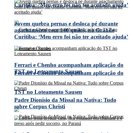
Curitiba: ‘Meu erro foi não ter aceitado ajuda’
Jovem quebra pernas e desloca pé durante
agachamento com 140 quilos, na Grande
Curitiba: ‘Meu erro foi não ter aceitado ajuda’
Ferrari e Chenho acompanham aplicação do
TST no Loteamento Sausen
Ferrari e Chenho acompanham aplicação do
TST no Loteamento Sausen
Padre Dionísio da Missal na Nativa: Tudo
sobre Corpus Christi