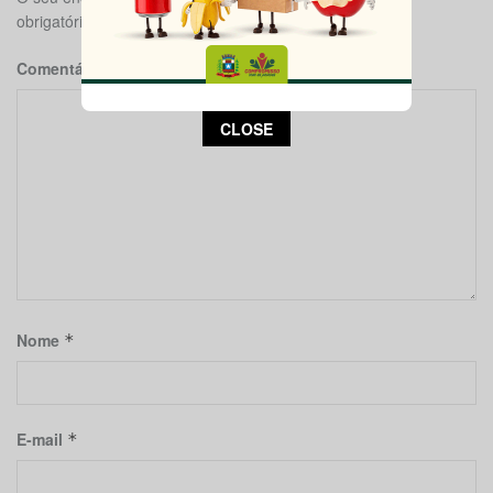
obrigatórios são marcados com
*
Comentário
*
This popup will close in:
13
CLOSE
Nome
*
E-mail
*