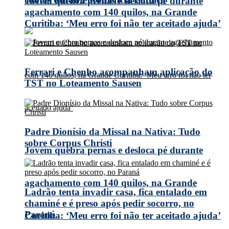
Jovem quebra pernas e desloca pé durante
agachamento com 140 quilos, na Grande
Curitiba: ‘Meu erro foi não ter aceitado ajuda’
Ferrari e Chenho acompanham aplicação do
TST no Loteamento Sausen
Padre Dionísio da Missal na Nativa: Tudo
sobre Corpus Christi
Jovem quebra pernas e desloca pé durante
agachamento com 140 quilos, na Grande
Ladrão tenta invadir casa, fica entalado em
chaminé e é preso após pedir socorro, no
Paraná
Curitiba: ‘Meu erro foi não ter aceitado ajuda’