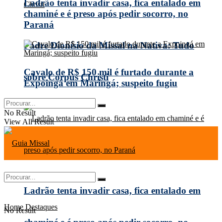
Ladrão tenta invadir casa, fica entalado em
chaminé e é preso após pedir socorro, no
Paraná
Padre Dionísio da Missal na Nativa: Tudo
Cavalo de R$ 150 mil é furtado durante a
sobre Corpus Christi
Expoingá em Maringá; suspeito fugiu
No Result
View All Result
Ladrão tenta invadir casa, fica entalado em
Home
Destaques
No Result