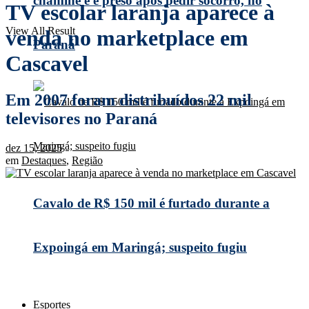
chaminé e é preso após pedir socorro, no
TV escolar laranja aparece à
View All Result
venda no marketplace em
Paraná
Cascavel
Em 2007 foram distribuídos 22 mil
televisores no Paraná
dez 15, 2025
em
Destaques
,
Região
Cavalo de R$ 150 mil é furtado durante a
Expoingá em Maringá; suspeito fugiu
Esportes