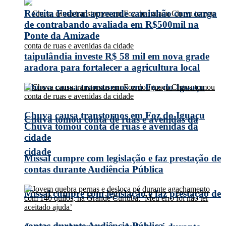
Receita Federal apreende caminhão com carga
de contrabando avaliada em R$500mil na
Ponte da Amizade
taipulândia investe R$ 58 mil em nova grade
aradora para fortalecer a agricultura local
Chuva causa transtornos em Foz do Iguaçu
Chuva causa transtornos em Foz do Iguaçu
Chuva tomou conta de ruas e avenidas da
Chuva tomou conta de ruas e avenidas da
cidade
cidade
Missal cumpre com legislação e faz prestação de
contas durante Audiência Pública
Missal cumpre com legislação e faz prestação de
contas durante Audiência Pública