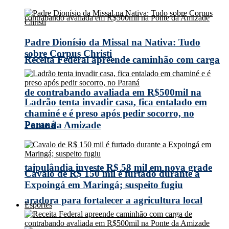
Padre Dionísio da Missal na Nativa: Tudo
sobre Corpus Christi
Receita Federal apreende caminhão com carga
de contrabando avaliada em R$500mil na
Ladrão tenta invadir casa, fica entalado em
chaminé e é preso após pedir socorro, no
Paraná
Ponte da Amizade
taipulândia investe R$ 58 mil em nova grade
Cavalo de R$ 150 mil é furtado durante a
Expoingá em Maringá; suspeito fugiu
aradora para fortalecer a agricultura local
Esportes