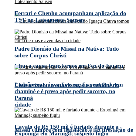
Ferrari e Chenho acompanham aplicação do
TST no Loteamento Sausen
Padre Dionísio da Missal na Nativa: Tudo
sobre Corpus Christi
Chuva causa transtornos em Foz do Iguaçu
Ladrão tenta invadir casa, fica entalado em
Chuva tomou conta de ruas e avenidas da
chaminé e é preso após pedir socorro, no
Paraná
cidade
Cavalo de R$ 150 mil é furtado durante a
Missal cumpre com legislação e faz prestação de
Expoingá em Maringá; suspeito fugiu