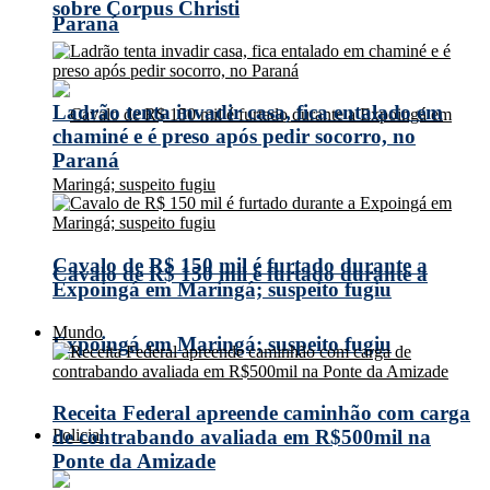
sobre Corpus Christi
Paraná
Ladrão tenta invadir casa, fica entalado em
chaminé e é preso após pedir socorro, no
Paraná
Cavalo de R$ 150 mil é furtado durante a
Cavalo de R$ 150 mil é furtado durante a
Expoingá em Maringá; suspeito fugiu
Mundo
Expoingá em Maringá; suspeito fugiu
Receita Federal apreende caminhão com carga
Policial
de contrabando avaliada em R$500mil na
Ponte da Amizade