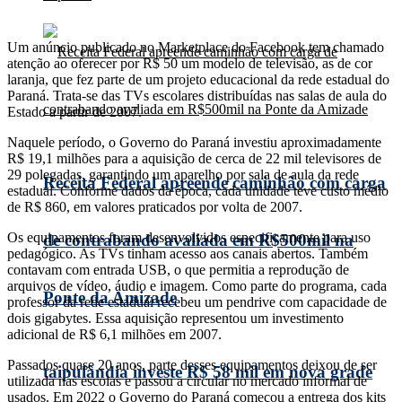
Um anúncio publicado no Marketplace do Facebook tem chamado
atenção ao oferecer por R$ 50 um modelo de televisão, as de cor
laranja, que fez parte de um projeto educacional da rede estadual do
Paraná. Trata-se das TVs escolares distribuídas nas salas de aula do
Estado a partir de 2007.
Naquele período, o Governo do Paraná investiu aproximadamente
R$ 19,1 milhões para a aquisição de cerca de 22 mil televisores de
29 polegadas, garantindo um aparelho por sala de aula da rede
Receita Federal apreende caminhão com carga
estadual. Conforme dados da época, cada unidade teve custo médio
de R$ 860, em valores praticados por volta de 2007.
Os equipamentos foram desenvolvidos especificamente para uso
de contrabando avaliada em R$500mil na
pedagógico. As TVs tinham acesso aos canais abertos. Também
contavam com entrada USB, o que permitia a reprodução de
arquivos de vídeo, áudio e imagem. Como parte do programa, cada
Ponte da Amizade
professor da rede estadual recebeu um pendrive com capacidade de
dois gigabytes. Essa aquisição representou um investimento
adicional de R$ 6,1 milhões em 2007.
Passados quase 20 anos, parte desses equipamentos deixou de ser
taipulândia investe R$ 58 mil em nova grade
utilizada nas escolas e passou a circular no mercado informal de
usados. Em 2022 o Governo do Paraná começou a entrega dos kits