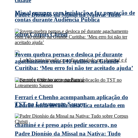
cidade
Missal cumpre com legislação e faz prestação de
Padre Dionísio da Missal na Nativa: Tudo
contas durante Audiência Pública
sobre Corpus Christi
Jovem quebra pernas e desloca pé durante
agachamento com 140 quilos, na Grande
Curitiba: ‘Meu erro foi não ter aceitado ajuda’
Ferrari e Chenho acompanham aplicação do
TST no Loteamento Sausen
Ladrão tenta invadir casa, fica entalado em
chaminé e é preso após pedir socorro, no
Padre Dionísio da Missal na Nativa: Tudo