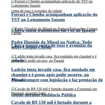
Ferrari e Chenho acompanham aplicação do
TST no Loteamento Sausen
Chuva causa transtornos em Foz do Iguaçu
Padre Dionísio da Missal na Nativa: Tudo
Chuva tomou conta de ruas e avenidas da
sobre Corpus Christi
cidade
Ladrão tenta invadir casa, fica entalado em
chaminé e é preso após pedir socorro, no
Missal cumpre com legislação e faz prestação de
Paraná
contas durante Audiência Pública
Cavalo de R$ 150 mil é furtado durante a