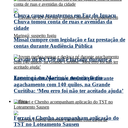
Chuva causa transtornos em Foz do Iguaçu
Chuva tomou conta de ruas e avenidas da
cidade
Missal cumpre com legislação e faz prestação de
contas durante Audiência Pública
Cavalo de R$ 150 mil é furtado durante a
Expoingá em Maringá; suspeito fugiu
Jovem quebra pernas e desloca pé durante
agachamento com 140 quilos, na Grande
Curitiba: ‘Meu erro foi não ter aceitado ajuda’
Política
Ferrari e Chenho acompanham aplicação do
TST no Loteamento Sausen