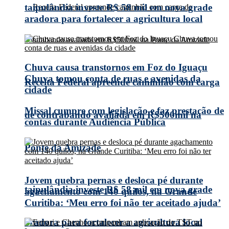
taipulândia investe R$ 58 mil em nova grade
aradora para fortalecer a agricultura local
Chuva causa transtornos em Foz do Iguaçu
Chuva tomou conta de ruas e avenidas da
Receita Federal apreende caminhão com carga
cidade
Missal cumpre com legislação e faz prestação de
de contrabando avaliada em R$500mil na
contas durante Audiência Pública
Ponte da Amizade
Jovem quebra pernas e desloca pé durante
taipulândia investe R$ 58 mil em nova grade
agachamento com 140 quilos, na Grande
Curitiba: ‘Meu erro foi não ter aceitado ajuda’
aradora para fortalecer a agricultura local