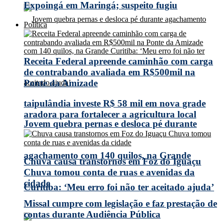
Expoingá em Maringá; suspeito fugiu
Política
Receita Federal apreende caminhão com carga
de contrabando avaliada em R$500mil na
Ponte da Amizade
taipulândia investe R$ 58 mil em nova grade
aradora para fortalecer a agricultura local
Jovem quebra pernas e desloca pé durante
agachamento com 140 quilos, na Grande
Chuva causa transtornos em Foz do Iguaçu
Chuva tomou conta de ruas e avenidas da
cidade
Curitiba: ‘Meu erro foi não ter aceitado ajuda’
Missal cumpre com legislação e faz prestação de
contas durante Audiência Pública