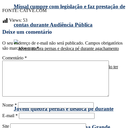
Missal cumpre com legislação e faz prestação de
FONTE: CATVE.COM
Views:
53
contas durante Audiência Pública
Deixe um comentário
O seu endereço de e-mail não será publicado.
Campos obrigatórios
são marcados com
*
Comentário
*
Nome
*
Jovem quebra pernas e desloca pé durante
E-mail
*
Site
agachamento com 140 quilos, na Grande