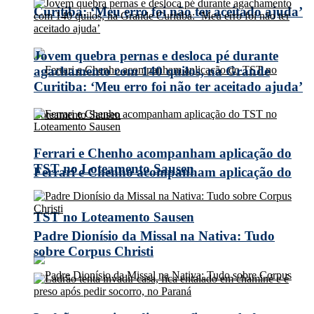
Curitiba: ‘Meu erro foi não ter aceitado ajuda’
Jovem quebra pernas e desloca pé durante
agachamento com 140 quilos, na Grande
Curitiba: ‘Meu erro foi não ter aceitado ajuda’
Ferrari e Chenho acompanham aplicação do
TST no Loteamento Sausen
Ferrari e Chenho acompanham aplicação do
TST no Loteamento Sausen
Padre Dionísio da Missal na Nativa: Tudo
sobre Corpus Christi