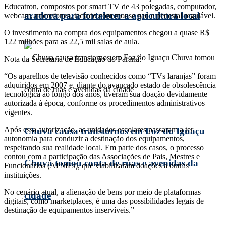
Educatron, compostos por smart TV de 43 polegadas, computador,
aradora para fortalecer a agricultura local
webcam, microfones, teclado com mouse pad e pedestal regulável.
O investimento na compra dos equipamentos chegou a quase R$
122 milhões para as 22,5 mil salas de aula.
Nota da Secretaria de Educação do Paraná:
“Os aparelhos de televisão conhecidos como “TVs laranjas” foram
adquiridos em 2007 e, diante do avançado estado de obsolescência
tecnológica ao longo dos anos, tiveram sua doação devidamente
autorizada à época, conforme os procedimentos administrativos
vigentes.
Após essa autorização, as unidades escolares passaram a ter
Chuva causa transtornos em Foz do Iguaçu
autonomia para conduzir a destinação dos equipamentos,
respeitando sua realidade local. Em parte dos casos, o processo
contou com a participação das Associações de Pais, Mestres e
Chuva tomou conta de ruas e avenidas da
Funcionários (APMFs), que viabilizaram doações a outras
instituições.
No cenário atual, a alienação de bens por meio de plataformas
cidade
digitais, como marketplaces, é uma das possibilidades legais de
destinação de equipamentos inservíveis.”