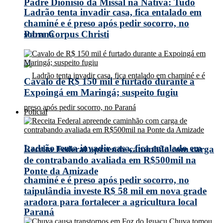
Padre Dionísio da Missal na Nativa: Tudo
Ladrão tenta invadir casa, fica entalado em
chaminé e é preso após pedir socorro, no
Paraná
sobre Corpus Christi
Cavalo de R$ 150 mil é furtado durante a
Expoingá em Maringá; suspeito fugiu
Policial
Ladrão tenta invadir casa, fica entalado em
Receita Federal apreende caminhão com carga
de contrabando avaliada em R$500mil na
Ponte da Amizade
chaminé e é preso após pedir socorro, no
taipulândia investe R$ 58 mil em nova grade
aradora para fortalecer a agricultura local
Paraná