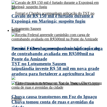
Cavalo de R$ 150 mil é furtado durante a
Expoingá em Maringá; suspeito fugiu
Brasil
Receita Federal apreende caminhão com carga
Ferrari e Chenho acompanham aplicação do
de contrabando avaliada em R$500mil na
Ponte da Amizade
TST no Loteamento Sausen
taipulândia investe R$ 58 mil em nova grade
aradora para fortalecer a agricultura local
Chuva causa transtornos em Foz do Iguaçu
Chuva tomou conta de ruas e avenidas da