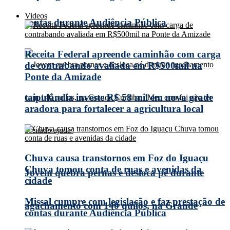
Videos
contas durante Audiência Pública
Receita Federal apreende caminhão com carga
de contrabando avaliada em R$500mil na
Ponte da Amizade
taipulândia investe R$ 58 mil em nova grade
aradora para fortalecer a agricultura local
Chuva causa transtornos em Foz do Iguaçu
Chuva tomou conta de ruas e avenidas da
Jovem quebra pernas e desloca pé durante
cidade
Missal cumpre com legislação e faz prestação de
agachamento com 140 quilos, na Grande
contas durante Audiência Pública