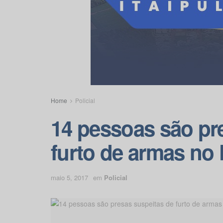
Home
Policial
14 pessoas são pr
furto de armas no
maio 5, 2017
em
Policial