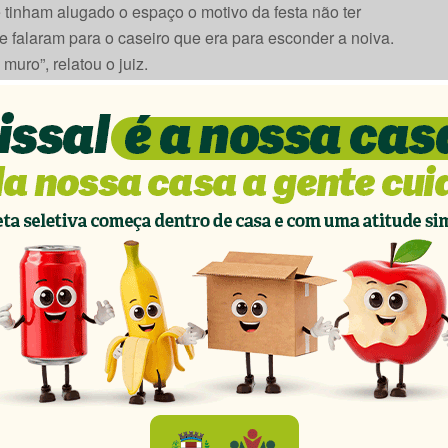
 tinham alugado o espaço o motivo da festa não ter
e falaram para o caseiro que era para esconder a noiva.
muro”, relatou o juiz.
descobriram que um buraco havia sido feito no muro e,
de está localizada a sala de armas. No mesmo prédio –
acionamento – ficam os arquivos de todas as varas
m bagunça. Foram direto até as caixas de armas e as
egrar quadrilha de
Ação rápida da Polícia Militar
s de motos é preso
resulta na prisão de autor de furto
 Medianeira
em Medianeira