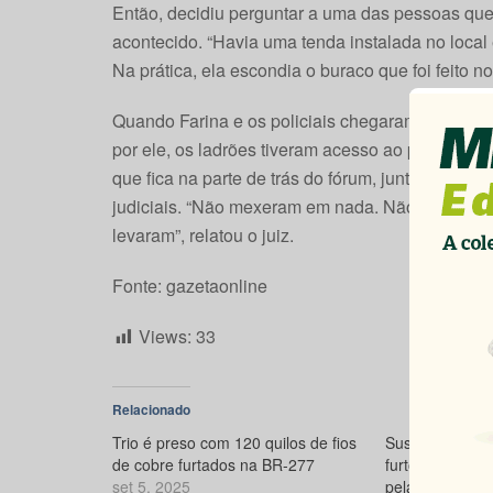
Então, decidiu perguntar a uma das pessoas que
acontecido. “Havia uma tenda instalada no local 
Na prática, ela escondia o buraco que foi feito no 
Quando Farina e os policiais chegaram ao local 
por ele, os ladrões tiveram acesso ao prédio on
que fica na parte de trás do fórum, junto ao est
judiciais. “Não mexeram em nada. Não há nenhu
levaram”, relatou o juiz.
Fonte: gazetaonline
Views:
33
Relacionado
Trio é preso com 120 quilos de fios
Suspeito de int
de cobre furtados na BR-277
furtos e roubo
set 5, 2025
pela ROTAM em