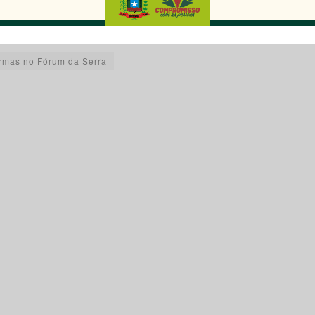
nov 12, 2025
"
Em "Destaques"
This popup will close in:
13
armas no Fórum da Serra