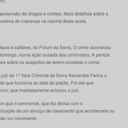
n).
preensão de drogas e coletes. Mais detalhes sobre a
coletiva de imprensa na manhã desta sexta.
tipos e calibres, do Fórum da Serra. O crime aconteceu
m domingo, numa ação ousada dos criminosos. A perícia
ões sobre os suspeitos de terem cometido o crime.
juiz da 1ª Vara Criminal da Serra Alexandre Farina o
al que funciona ao lado do prédio. Foi ele que
rum, que imediatamente acionou o juiz.
am que o cerimonial, que faz divisa com o
ealização de um almoço de casamento que aconteceria no
 não viu movimento.