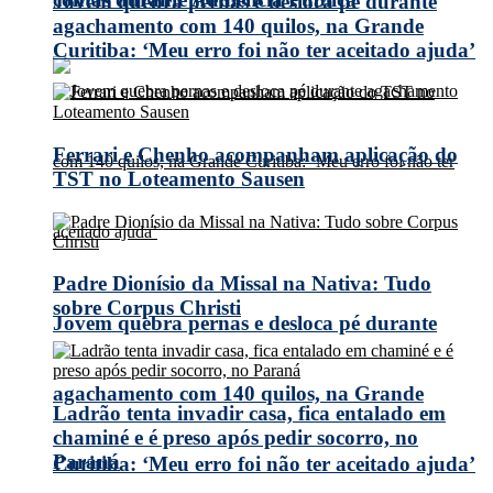
Jovem quebra pernas e desloca pé durante
agachamento com 140 quilos, na Grande
Curitiba: ‘Meu erro foi não ter aceitado ajuda’
Ferrari e Chenho acompanham aplicação do
TST no Loteamento Sausen
Padre Dionísio da Missal na Nativa: Tudo
sobre Corpus Christi
Jovem quebra pernas e desloca pé durante
agachamento com 140 quilos, na Grande
Ladrão tenta invadir casa, fica entalado em
chaminé e é preso após pedir socorro, no
Paraná
Curitiba: ‘Meu erro foi não ter aceitado ajuda’