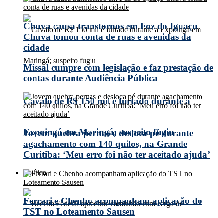
Chuva causa transtornos em Foz do Iguaçu
Chuva tomou conta de ruas e avenidas da
cidade
Missal cumpre com legislação e faz prestação de
contas durante Audiência Pública
Cavalo de R$ 150 mil é furtado durante a
Expoingá em Maringá; suspeito fugiu
Jovem quebra pernas e desloca pé durante
agachamento com 140 quilos, na Grande
Curitiba: ‘Meu erro foi não ter aceitado ajuda’
Política
Ferrari e Chenho acompanham aplicação do
TST no Loteamento Sausen