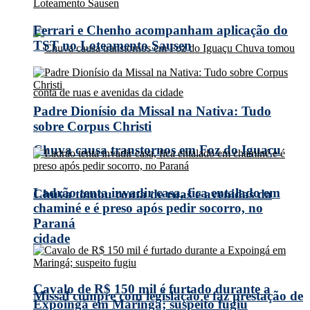
Ferrari e Chenho acompanham aplicação do
TST no Loteamento Sausen
Padre Dionísio da Missal na Nativa: Tudo
sobre Corpus Christi
Chuva causa transtornos em Foz do Iguaçu
Ladrão tenta invadir casa, fica entalado em
Chuva tomou conta de ruas e avenidas da
chaminé e é preso após pedir socorro, no
Paraná
cidade
Cavalo de R$ 150 mil é furtado durante a
Missal cumpre com legislação e faz prestação de
Expoingá em Maringá; suspeito fugiu