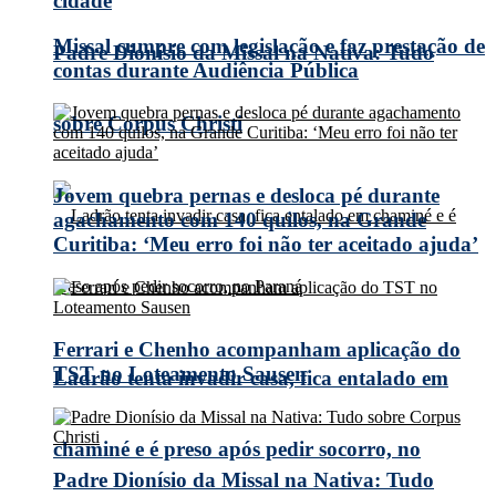
cidade
Missal cumpre com legislação e faz prestação de
Padre Dionísio da Missal na Nativa: Tudo
contas durante Audiência Pública
sobre Corpus Christi
Jovem quebra pernas e desloca pé durante
agachamento com 140 quilos, na Grande
Curitiba: ‘Meu erro foi não ter aceitado ajuda’
Ferrari e Chenho acompanham aplicação do
TST no Loteamento Sausen
Ladrão tenta invadir casa, fica entalado em
chaminé e é preso após pedir socorro, no
Padre Dionísio da Missal na Nativa: Tudo