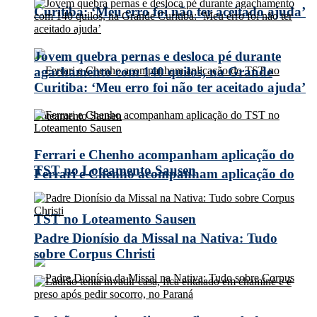
Curitiba: ‘Meu erro foi não ter aceitado ajuda’
Jovem quebra pernas e desloca pé durante
agachamento com 140 quilos, na Grande
Curitiba: ‘Meu erro foi não ter aceitado ajuda’
Ferrari e Chenho acompanham aplicação do
TST no Loteamento Sausen
Ferrari e Chenho acompanham aplicação do
TST no Loteamento Sausen
Padre Dionísio da Missal na Nativa: Tudo
sobre Corpus Christi