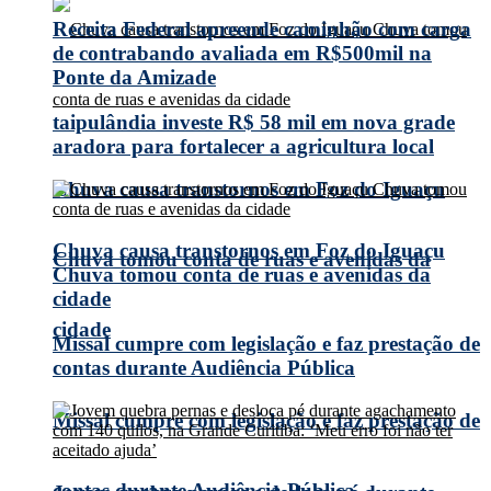
Receita Federal apreende caminhão com carga
de contrabando avaliada em R$500mil na
Ponte da Amizade
taipulândia investe R$ 58 mil em nova grade
aradora para fortalecer a agricultura local
Chuva causa transtornos em Foz do Iguaçu
Chuva causa transtornos em Foz do Iguaçu
Chuva tomou conta de ruas e avenidas da
Chuva tomou conta de ruas e avenidas da
cidade
cidade
Missal cumpre com legislação e faz prestação de
contas durante Audiência Pública
Missal cumpre com legislação e faz prestação de
contas durante Audiência Pública