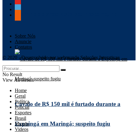
chaminé e é preso após pedir socorro, no
Paraná
Sobre Nós
Anuncie
Contatos
© 2020 - Desenvolvido por webmundo Soluções Interativas
No Result
View All Result
Home
Geral
Política
Cavalo de R$ 150 mil é furtado durante a
Policial
Esportes
Brasil
Expoingá em Maringá; suspeito fugiu
Mundo
Videos