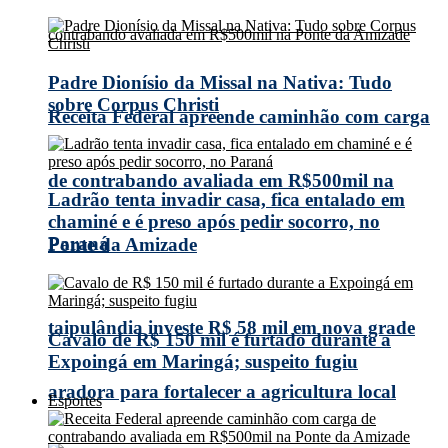
Padre Dionísio da Missal na Nativa: Tudo
sobre Corpus Christi
Receita Federal apreende caminhão com carga
de contrabando avaliada em R$500mil na
Ladrão tenta invadir casa, fica entalado em
chaminé e é preso após pedir socorro, no
Paraná
Ponte da Amizade
taipulândia investe R$ 58 mil em nova grade
Cavalo de R$ 150 mil é furtado durante a
Expoingá em Maringá; suspeito fugiu
aradora para fortalecer a agricultura local
Esportes