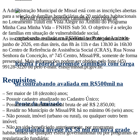
A Administração Municipal de Missal está com as inscrições abertas
para a seleção de famílias beneficiárias de 20 unidades habitacionais
no Loteamento Tuiuti em Vista Alegre no Âmbito do Programa
Minha Casa Minha Vida – FNHIS Sub 50. O objetivo é a seleção
de famílias em situação de vulnerabilidade social.
As inscrições serão realizadas no período de 09 de junho a 19 de
junho de 2026, em dias úteis, das 8h às 11h e das 13h30 às 16h30
no Centro de Referência de Assistência Social (CRAS), Rua Nossa
Senhora da Conceição, nº 745 Centro, Missal/PR, somente de forma
presencial. Mais informações podem ser obtidas pelo fone (45)
Receita Federal apreende caminhão com carga
99128-3220 ou pelo e-mail: cras@missal.pr.gov.br.
Requisitos
de contrabando avaliada em R$500mil na
– Ser maior de 18 (dezoito) anos;
– Possuir cadastro atualizado no Cadastro Único;
Ponte da Amizade
– Possuir renda familiar mensal bruta de até R$ 2.850,00;
– Residir no Município de Missal/PR há no mínimo 06 (seis) anos;
– Não possuir, imóvel (urbano ou rural), ou qualquer outro bem
imóvel;
– Não ter sido beneficiado anteriormente, por programas
taipulândia investe R$ 58 mil em nova grade
habitacionais de qualquer esfera governamental ou por programas de
regularização fundiária;