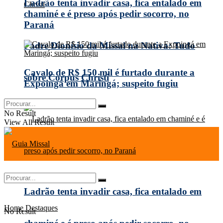
Ladrão tenta invadir casa, fica entalado em
chaminé e é preso após pedir socorro, no
Paraná
Padre Dionísio da Missal na Nativa: Tudo
Cavalo de R$ 150 mil é furtado durante a
sobre Corpus Christi
Expoingá em Maringá; suspeito fugiu
No Result
View All Result
Ladrão tenta invadir casa, fica entalado em
Home
Destaques
No Result