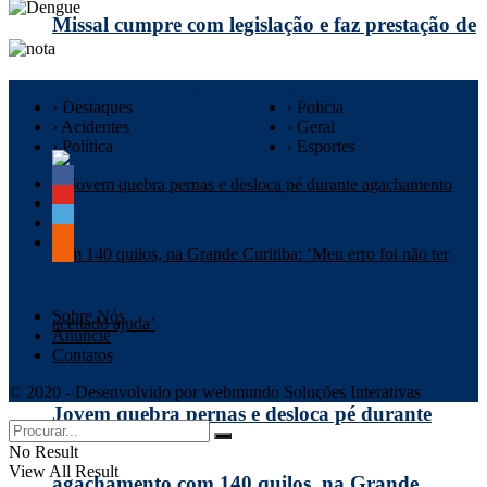
Missal cumpre com legislação e faz prestação de
contas durante Audiência Pública
› Destaques
› Polícia
› Acidentes
› Geral
› Política
› Esportes
Sobre Nós
Anuncie
Contatos
© 2020 - Desenvolvido por webmundo Soluções Interativas
Jovem quebra pernas e desloca pé durante
No Result
View All Result
agachamento com 140 quilos, na Grande