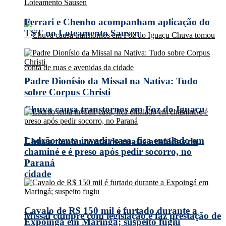
Ferrari e Chenho acompanham aplicação do
TST no Loteamento Sausen
Padre Dionísio da Missal na Nativa: Tudo
sobre Corpus Christi
Chuva causa transtornos em Foz do Iguaçu
Ladrão tenta invadir casa, fica entalado em
Chuva tomou conta de ruas e avenidas da
chaminé e é preso após pedir socorro, no
Paraná
cidade
Cavalo de R$ 150 mil é furtado durante a
Missal cumpre com legislação e faz prestação de
Expoingá em Maringá; suspeito fugiu