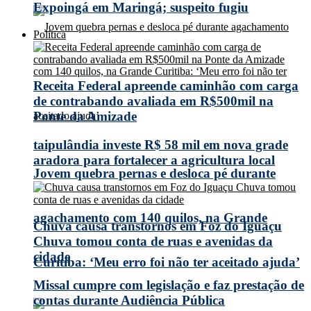
Expoingá em Maringá; suspeito fugiu
Política
Receita Federal apreende caminhão com carga
de contrabando avaliada em R$500mil na
Ponte da Amizade
taipulândia investe R$ 58 mil em nova grade
aradora para fortalecer a agricultura local
Jovem quebra pernas e desloca pé durante
agachamento com 140 quilos, na Grande
Chuva causa transtornos em Foz do Iguaçu
Chuva tomou conta de ruas e avenidas da
cidade
Curitiba: ‘Meu erro foi não ter aceitado ajuda’
Missal cumpre com legislação e faz prestação de
contas durante Audiência Pública