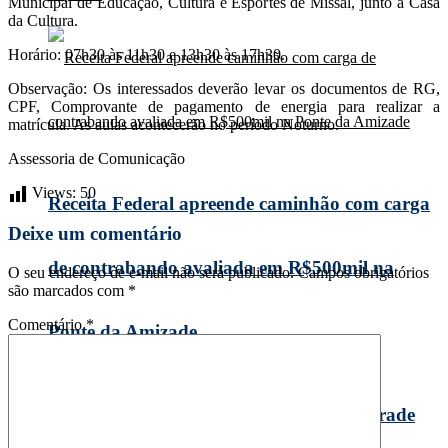
Municipal de Educação, Cultura e Esportes de Missal, junto a Casa
da Cultura.
Horário: 07h30 às 11h30 e 13h30 às 17h30.
Observação: Os interessados deverão levar os documentos de RG,
CPF, Comprovante de pagamento de energia para realizar a
matrícula. As aulas acontecerão no período Noturno.
Assessoria de Comunicação
Views:
50
Receita Federal apreende caminhão com carga
Deixe um comentário
de contrabando avaliada em R$500mil na
O seu endereço de e-mail não será publicado.
Campos obrigatórios
são marcados com
*
Comentário
*
Ponte da Amizade
taipulândia investe R$ 58 mil em nova grade