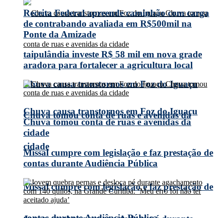
Receita Federal apreende caminhão com carga
de contrabando avaliada em R$500mil na
Ponte da Amizade
taipulândia investe R$ 58 mil em nova grade
aradora para fortalecer a agricultura local
Chuva causa transtornos em Foz do Iguaçu
Chuva causa transtornos em Foz do Iguaçu
Chuva tomou conta de ruas e avenidas da
Chuva tomou conta de ruas e avenidas da
cidade
cidade
Missal cumpre com legislação e faz prestação de
contas durante Audiência Pública
Missal cumpre com legislação e faz prestação de
contas durante Audiência Pública