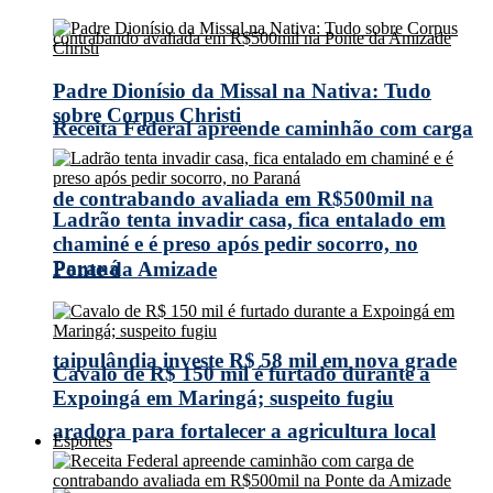
Padre Dionísio da Missal na Nativa: Tudo
sobre Corpus Christi
Receita Federal apreende caminhão com carga
de contrabando avaliada em R$500mil na
Ladrão tenta invadir casa, fica entalado em
chaminé e é preso após pedir socorro, no
Paraná
Ponte da Amizade
taipulândia investe R$ 58 mil em nova grade
Cavalo de R$ 150 mil é furtado durante a
Expoingá em Maringá; suspeito fugiu
aradora para fortalecer a agricultura local
Esportes