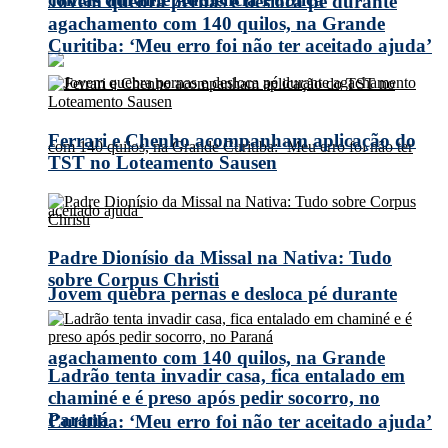
Jovem quebra pernas e desloca pé durante
agachamento com 140 quilos, na Grande
Curitiba: ‘Meu erro foi não ter aceitado ajuda’
Ferrari e Chenho acompanham aplicação do
TST no Loteamento Sausen
Padre Dionísio da Missal na Nativa: Tudo
sobre Corpus Christi
Jovem quebra pernas e desloca pé durante
agachamento com 140 quilos, na Grande
Ladrão tenta invadir casa, fica entalado em
chaminé e é preso após pedir socorro, no
Paraná
Curitiba: ‘Meu erro foi não ter aceitado ajuda’