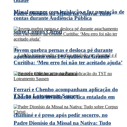
cidade
Missal cumpre com legislação e faz prestação de
Padre Dionísio da Missal na Nativa: Tudo
contas durante Audiência Pública
sobre Corpus Christi
Jovem quebra pernas e desloca pé durante
agachamento com 140 quilos, na Grande
Curitiba: ‘Meu erro foi não ter aceitado ajuda’
Ferrari e Chenho acompanham aplicação do
TST no Loteamento Sausen
Ladrão tenta invadir casa, fica entalado em
chaminé e é preso após pedir socorro, no
Padre Dionísio da Missal na Nativa: Tudo