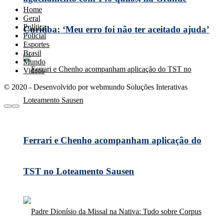
Home
Geral
Política
Curitiba: ‘Meu erro foi não ter aceitado ajuda’
Policial
Esportes
Brasil
Mundo
Videos
© 2020 - Desenvolvido por webmundo Soluções Interativas
Ferrari e Chenho acompanham aplicação do
TST no Loteamento Sausen