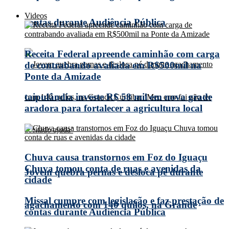
Videos
contas durante Audiência Pública
Receita Federal apreende caminhão com carga
de contrabando avaliada em R$500mil na
Ponte da Amizade
taipulândia investe R$ 58 mil em nova grade
aradora para fortalecer a agricultura local
Chuva causa transtornos em Foz do Iguaçu
Chuva tomou conta de ruas e avenidas da
Jovem quebra pernas e desloca pé durante
cidade
Missal cumpre com legislação e faz prestação de
agachamento com 140 quilos, na Grande
contas durante Audiência Pública