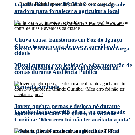
taipulândia investe R$ 58 mil em nova grade
aradora para fortalecer a agricultura local
Chuva causa transtornos em Foz do Iguaçu
Chuva tomou conta de ruas e avenidas da
Receita Federal apreende caminhão com carga
cidade
Missal cumpre com legislação e faz prestação de
de contrabando avaliada em R$500mil na
contas durante Audiência Pública
Ponte da Amizade
Jovem quebra pernas e desloca pé durante
taipulândia investe R$ 58 mil em nova grade
agachamento com 140 quilos, na Grande
Curitiba: ‘Meu erro foi não ter aceitado ajuda’
aradora para fortalecer a agricultura local