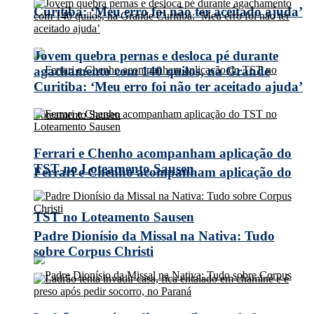
Curitiba: ‘Meu erro foi não ter aceitado ajuda’
Jovem quebra pernas e desloca pé durante
agachamento com 140 quilos, na Grande
Curitiba: ‘Meu erro foi não ter aceitado ajuda’
Ferrari e Chenho acompanham aplicação do
TST no Loteamento Sausen
Ferrari e Chenho acompanham aplicação do
TST no Loteamento Sausen
Padre Dionísio da Missal na Nativa: Tudo
sobre Corpus Christi