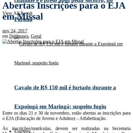
chaminé e é preso após pedir socorro, no
Abertas Inscrições para o EJA
View All Result
em Missal
Paraná
nov 24, 2017
em
Destaques
,
Geral
Cavalo de R$ 150 mil é furtado durante a
Expoingá em Maringá; suspeito fugiu
Entre os dias 21 e 30 de novembro, estão abertas as inscrições para
o EJA (Educação de Jovens e Adultos) – Alfabetização.
As inscrições/matrículas, devem ser realizadas na Secretaria
Esportes