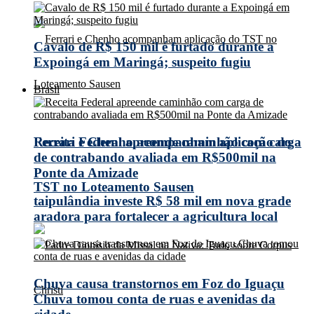
Cavalo de R$ 150 mil é furtado durante a
Expoingá em Maringá; suspeito fugiu
Brasil
Receita Federal apreende caminhão com carga
Ferrari e Chenho acompanham aplicação do
de contrabando avaliada em R$500mil na
Ponte da Amizade
TST no Loteamento Sausen
taipulândia investe R$ 58 mil em nova grade
aradora para fortalecer a agricultura local
Chuva causa transtornos em Foz do Iguaçu
Chuva tomou conta de ruas e avenidas da