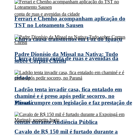
Ferrari e Chenho acompanham aplicação do
TST no Loteamento Sausen
Chuva causa transtornos em Foz do Iguaçu
Padre Dionísio da Missal na Nativa: Tudo
Chuva tomou conta de ruas e avenidas da
sobre Corpus Christi
cidade
Ladrão tenta invadir casa, fica entalado em
chaminé e é preso após pedir socorro, no
Missal cumpre com legislação e faz prestação de
Paraná
contas durante Audiência Pública
Cavalo de R$ 150 mil é furtado durante a