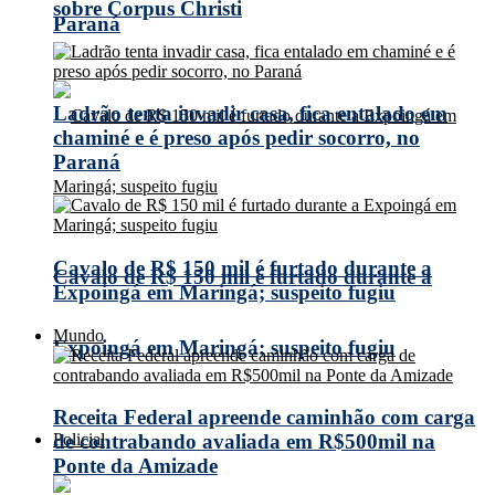
sobre Corpus Christi
Paraná
Ladrão tenta invadir casa, fica entalado em
chaminé e é preso após pedir socorro, no
Paraná
Cavalo de R$ 150 mil é furtado durante a
Cavalo de R$ 150 mil é furtado durante a
Expoingá em Maringá; suspeito fugiu
Mundo
Expoingá em Maringá; suspeito fugiu
Receita Federal apreende caminhão com carga
Policial
de contrabando avaliada em R$500mil na
Ponte da Amizade