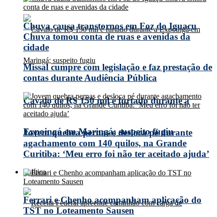
Chuva causa transtornos em Foz do Iguaçu
Chuva tomou conta de ruas e avenidas da
cidade
Missal cumpre com legislação e faz prestação de
contas durante Audiência Pública
Cavalo de R$ 150 mil é furtado durante a
Expoingá em Maringá; suspeito fugiu
Jovem quebra pernas e desloca pé durante
agachamento com 140 quilos, na Grande
Curitiba: ‘Meu erro foi não ter aceitado ajuda’
Política
Ferrari e Chenho acompanham aplicação do
TST no Loteamento Sausen