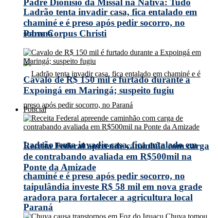
Padre Dionísio da Missal na Nativa: Tudo
Ladrão tenta invadir casa, fica entalado em
chaminé e é preso após pedir socorro, no
Paraná
sobre Corpus Christi
Cavalo de R$ 150 mil é furtado durante a
Expoingá em Maringá; suspeito fugiu
Policial
Ladrão tenta invadir casa, fica entalado em
Receita Federal apreende caminhão com carga
de contrabando avaliada em R$500mil na
Ponte da Amizade
chaminé e é preso após pedir socorro, no
taipulândia investe R$ 58 mil em nova grade
aradora para fortalecer a agricultura local
Paraná