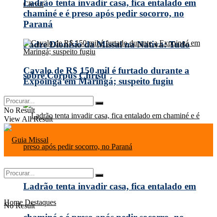
Ladrão tenta invadir casa, fica entalado em
chaminé e é preso após pedir socorro, no
Paraná
Padre Dionísio da Missal na Nativa: Tudo
Cavalo de R$ 150 mil é furtado durante a
sobre Corpus Christi
Expoingá em Maringá; suspeito fugiu
No Result
View All Result
Ladrão tenta invadir casa, fica entalado em
Home
Destaques
No Result