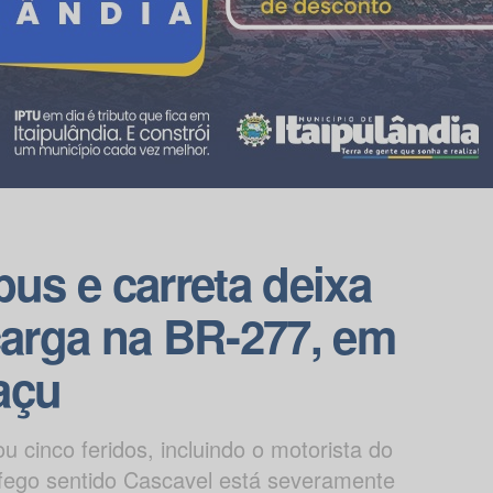
bus e carreta deixa
carga na BR-277, em
açu
 cinco feridos, incluindo o motorista do
áfego sentido Cascavel está severamente