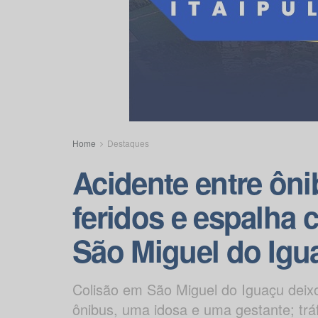
Home
Destaques
Acidente entre ôni
feridos e espalha 
São Miguel do Igu
Colisão em São Miguel do Iguaçu deixou
ônibus, uma idosa e uma gestante; tr