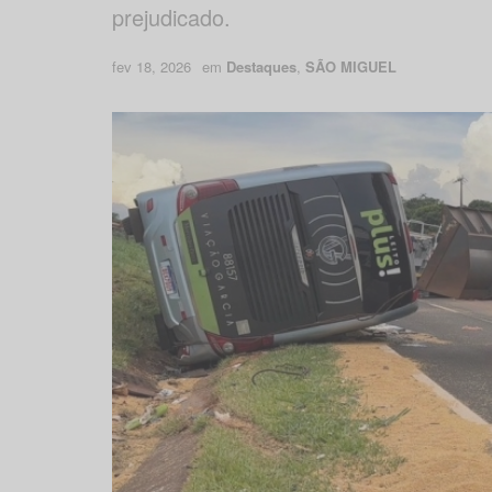
prejudicado.
fev 18, 2026
em
Destaques
,
SÃO MIGUEL