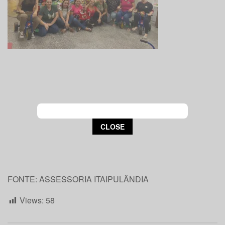
This popup will close in:
15
CLOSE
FONTE: ASSESSORIA ITAIPULÂNDIA
Views:
58