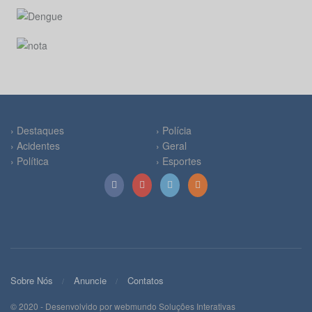
› Destaques
› Polícia
› Acidentes
› Geral
› Política
› Esportes
Sobre Nós
Anuncie
Contatos
© 2020 - Desenvolvido por webmundo Soluções Interativas