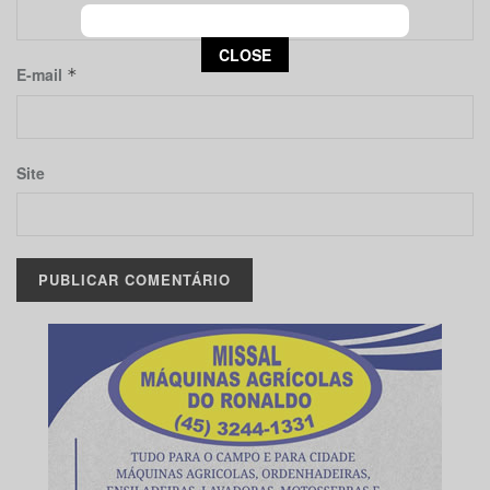
This popup will close in:
14
CLOSE
E-mail
*
Site