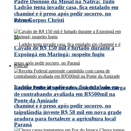
Padre Dionísio da Missal na Nativa: Tudo
Ladrão tenta invadir casa, fica entalado em
chaminé e é preso após pedir socorro, no
Paraná
sobre Corpus Christi
Cavalo de R$ 150 mil é furtado durante a
Expoingá em Maringá; suspeito fugiu
Policial
Ladrão tenta invadir casa, fica entalado em
Receita Federal apreende caminhão com carga
de contrabando avaliada em R$500mil na
Ponte da Amizade
chaminé e é preso após pedir socorro, no
taipulândia investe R$ 58 mil em nova grade
aradora para fortalecer a agricultura local
Paraná