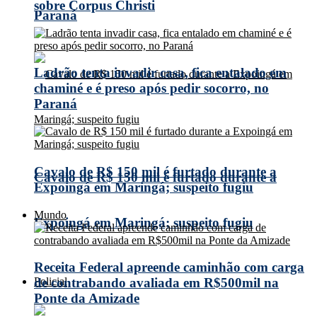
sobre Corpus Christi
Paraná
Ladrão tenta invadir casa, fica entalado em
chaminé e é preso após pedir socorro, no
Paraná
Cavalo de R$ 150 mil é furtado durante a
Cavalo de R$ 150 mil é furtado durante a
Expoingá em Maringá; suspeito fugiu
Mundo
Expoingá em Maringá; suspeito fugiu
Receita Federal apreende caminhão com carga
Policial
de contrabando avaliada em R$500mil na
Ponte da Amizade