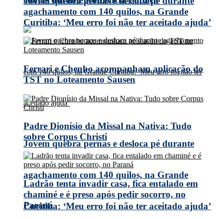
Jovem quebra pernas e desloca pé durante
agachamento com 140 quilos, na Grande
Curitiba: ‘Meu erro foi não ter aceitado ajuda’
Ferrari e Chenho acompanham aplicação do
TST no Loteamento Sausen
Padre Dionísio da Missal na Nativa: Tudo
sobre Corpus Christi
Jovem quebra pernas e desloca pé durante
agachamento com 140 quilos, na Grande
Ladrão tenta invadir casa, fica entalado em
chaminé e é preso após pedir socorro, no
Paraná
Curitiba: ‘Meu erro foi não ter aceitado ajuda’