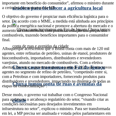
importante em benefício do consumidor”, afirmou o ministro durante
aradora para fortalecer a agricultura local
a cerimônia de assinatura da MP.
O objetivo do governo é propiciar mais eficiência logística para o
setor. De acordo com o MME, a medida está alinhada aos princípios
da política energética nacional e promove a abertura do mercado e o
aumento da concorrência, com potencial redução dos preços dos
combustíveis, trazendo benefícios importantes para o consumidor
final.
Albuquerque acrescentou que o Brasil conta com mais de 120 mil
agentes, entre refinarias de petróleo, usinas de etanol, produtores de
biocombustíveis, importadores, distribuidores e revendedores
varejistas, atundo no mercado de combustíveis. Com a efetiva
Chuva causa transtornos em Foz do Iguaçu
abertura do setor, o governo espera, a partir de 2022, até oito novos
agentes no segmento de refino de petróleo, “competindo entre si,
com a Petrobras e com importadores, fornecendo produtos para
distribuidores e revendedores, impactando na dinâmica de todas as
Chuva tomou conta de ruas e avenidas da
etapas da comercialização”.
Desse modo, o governo vai trabalhar com o Congresso Nacional
para aprimorar o arcabouço regulatório do setor, “visando criar as
cidade
condições necessárias para desejados investimentos em
infraestrutura no setor”, explicou o ministro. Para ser transformada
em lei, a MP precisa ser analisada e votada pelos parlamentares em