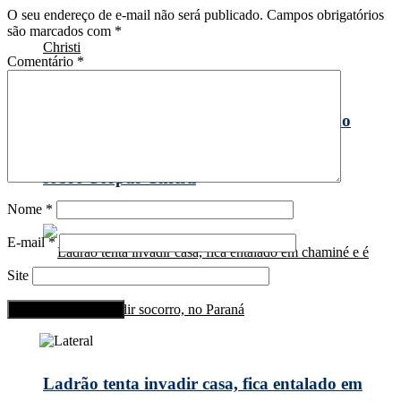
O seu endereço de e-mail não será publicado.
Campos obrigatórios
são marcados com
*
Comentário
*
Padre Dionísio da Missal na Nativa: Tudo
sobre Corpus Christi
Nome
*
E-mail
*
Site
Ladrão tenta invadir casa, fica entalado em