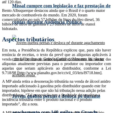
até 120 dias.
Missal cumpre com legislação e faz prestação de
Bento Albuquerque destacou ainda que o Brasil é o quarto maior
mercado de combustíveis do mundo. Em 2020, foram
comercializados no país 57 bilhões de litros de óleo diesel, 36
contas durante Audiência Pública
bilhões de litros de gasolina e 23 bilhões de litros de etanol
hidratado.
Aspectos tributários
Em nota, a Presidência da República explicou que, para não haver
renúncia de receitas, o texto da prevê que as alíquotas aplicáveis à
venda direta de etanol serão aquelas decorrentes da soma das
alíquotas atualmente previstas para o produtor ou importador com
aquelas que seriam aplicáveis ao distribuidor, conforme a Lei
9.718/98 [http://www.planalto.gov.br/ccivil_03/leis/l9718.htm].
A MP ainda retira a desoneração tributária na venda de álcool anidro
importado adicionado à gasolina pelo distribuidor quando este for
importador, hipótese em que não há tributação nessa adição pelas
distribuidoras. “Tal proposição tem a finalidade de equalizar a
Jovem quebra pernas e desloca pé durante
incidência tributária entre o produto nacional e o produto
importado”, diz a nota.
agachamento com 140 quilos, na Grande
A MP entra em vigor no quarto mês após a publicação no Diário