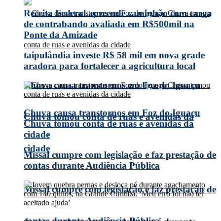
Receita Federal apreende caminhão com carga
de contrabando avaliada em R$500mil na
Ponte da Amizade
taipulândia investe R$ 58 mil em nova grade
aradora para fortalecer a agricultura local
Chuva causa transtornos em Foz do Iguaçu
Chuva causa transtornos em Foz do Iguaçu
Chuva tomou conta de ruas e avenidas da
Chuva tomou conta de ruas e avenidas da
cidade
cidade
Missal cumpre com legislação e faz prestação de
contas durante Audiência Pública
Missal cumpre com legislação e faz prestação de
contas durante Audiência Pública