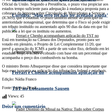
Oficial da União. Segundo a Presidência, o prazo visa propiciar aos
estados tempo suficiente para adequação à mudança proposta para a
cobrança do Imposto sobre Circulação de Mercadorias e Serviços
Curitiba: ‘Meu erro foi não ter aceitado ajuda’
(ICMS), que é estadual. O prazo também atende ao princípio da
anterioridade nonagesimal, que determina que o Fisco só pode exigir
um tributo instituído ou aumentado após 90 dias da data em que foi
publicada a lei que os instituiu ou aumentou.
Está em tramitação na Câmara dos Deputados, pronto para ser
votado em plenário, o Projeto de Lei Complementar 11/20, que
prevê a apuração do ICMS a partir de um valor fixo, definido em lei
estadual. Hoje, o ICMS é cobrado com base em um percentual que
acompanha o preço dos combustíveis na bomba.
O ministro Bento Albuquerque disse que considera importante que
haja essa isonomia na aplicação das tributações federal e estaduais.
Ferrari e Chenho acompanham aplicação do
Edição: Nádia Franco
Fonte: Agencia Brasil
TST no Loteamento Sausen
Views:
45
Deixe um comentário