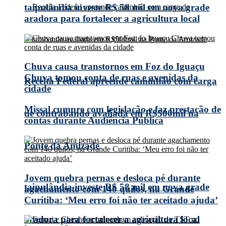
taipulândia investe R$ 58 mil em nova grade
aradora para fortalecer a agricultura local
Chuva causa transtornos em Foz do Iguaçu
Chuva tomou conta de ruas e avenidas da
Receita Federal apreende caminhão com carga
cidade
Missal cumpre com legislação e faz prestação de
de contrabando avaliada em R$500mil na
contas durante Audiência Pública
Ponte da Amizade
Jovem quebra pernas e desloca pé durante
taipulândia investe R$ 58 mil em nova grade
agachamento com 140 quilos, na Grande
Curitiba: ‘Meu erro foi não ter aceitado ajuda’
aradora para fortalecer a agricultura local