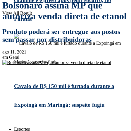
chaminé e é preso após pedir socorro, no
Bolsonaro assina MP que
View All Result
autoriza venda direta de etanol
Paraná
Produto poderá ser entregue aos postos
sem passar por distribuidoras
ago 11, 2021
em
Geral
Cavalo de R$ 150 mil é furtado durante a
Expoingá em Maringá; suspeito fugiu
Esportes