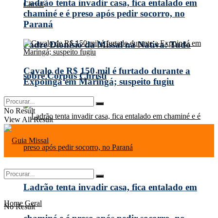
Ladrão tenta invadir casa, fica entalado em
chaminé e é preso após pedir socorro, no
Paraná
Padre Dionísio da Missal na Nativa: Tudo
Cavalo de R$ 150 mil é furtado durante a
sobre Corpus Christi
Expoingá em Maringá; suspeito fugiu
No Result
View All Result
Ladrão tenta invadir casa, fica entalado em
Home
Geral
No Result