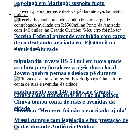
Expoingá em Maringá; suspeito fugiu
Política
Receita Federal apreende caminhão com carga
de contrabando avaliada em R$500mil na
Ponte da Amizade
taipulândia investe R$ 58 mil em nova grade
aradora para fortalecer a agricultura local
Jovem quebra pernas e desloca pé durante
agachamento com 140 quilos, na Grande
Chuva causa transtornos em Foz do Iguaçu
Chuva tomou conta de ruas e avenidas da
cidade
Curitiba: ‘Meu erro foi não ter aceitado ajuda’
Missal cumpre com legislação e faz prestação de
contas durante Audiência Pública