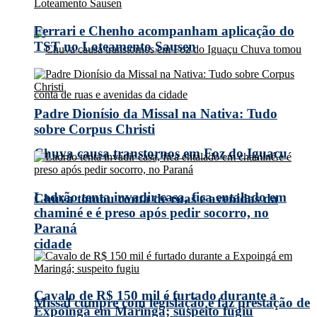
Ferrari e Chenho acompanham aplicação do
TST no Loteamento Sausen
Padre Dionísio da Missal na Nativa: Tudo
sobre Corpus Christi
Chuva causa transtornos em Foz do Iguaçu
Ladrão tenta invadir casa, fica entalado em
Chuva tomou conta de ruas e avenidas da
chaminé e é preso após pedir socorro, no
Paraná
cidade
Cavalo de R$ 150 mil é furtado durante a
Missal cumpre com legislação e faz prestação de
Expoingá em Maringá; suspeito fugiu