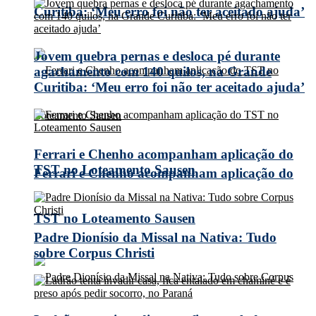
Curitiba: ‘Meu erro foi não ter aceitado ajuda’
Jovem quebra pernas e desloca pé durante
agachamento com 140 quilos, na Grande
Curitiba: ‘Meu erro foi não ter aceitado ajuda’
Ferrari e Chenho acompanham aplicação do
TST no Loteamento Sausen
Ferrari e Chenho acompanham aplicação do
TST no Loteamento Sausen
Padre Dionísio da Missal na Nativa: Tudo
sobre Corpus Christi