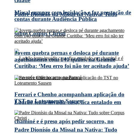
cidade
Missal cumpre com legislação e faz prestação de
Padre Dionísio da Missal na Nativa: Tudo
contas durante Audiência Pública
sobre Corpus Christi
Jovem quebra pernas e desloca pé durante
agachamento com 140 quilos, na Grande
Curitiba: ‘Meu erro foi não ter aceitado ajuda’
Ferrari e Chenho acompanham aplicação do
TST no Loteamento Sausen
Ladrão tenta invadir casa, fica entalado em
chaminé e é preso após pedir socorro, no
Padre Dionísio da Missal na Nativa: Tudo