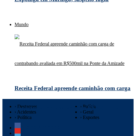
Mundo
Receita Federal apreende caminhão com carga
› Destaques
› Polícia
de contrabando avaliada em R$500mil na
› Acidentes
› Geral
› Política
› Esportes
Ponte da Amizade