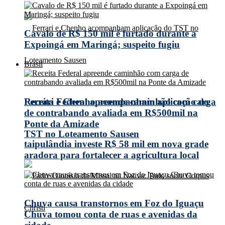
Cavalo de R$ 150 mil é furtado durante a
Expoingá em Maringá; suspeito fugiu
Brasil
Receita Federal apreende caminhão com carga
Ferrari e Chenho acompanham aplicação do
de contrabando avaliada em R$500mil na
Ponte da Amizade
TST no Loteamento Sausen
taipulândia investe R$ 58 mil em nova grade
aradora para fortalecer a agricultura local
Chuva causa transtornos em Foz do Iguaçu
Chuva tomou conta de ruas e avenidas da