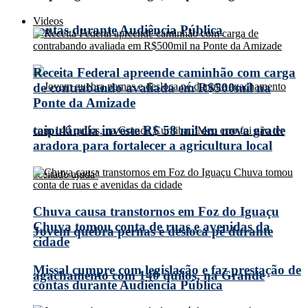
Videos
contas durante Audiência Pública
Receita Federal apreende caminhão com carga
de contrabando avaliada em R$500mil na
Ponte da Amizade
taipulândia investe R$ 58 mil em nova grade
aradora para fortalecer a agricultura local
Chuva causa transtornos em Foz do Iguaçu
Chuva tomou conta de ruas e avenidas da
Jovem quebra pernas e desloca pé durante
cidade
Missal cumpre com legislação e faz prestação de
agachamento com 140 quilos, na Grande
contas durante Audiência Pública