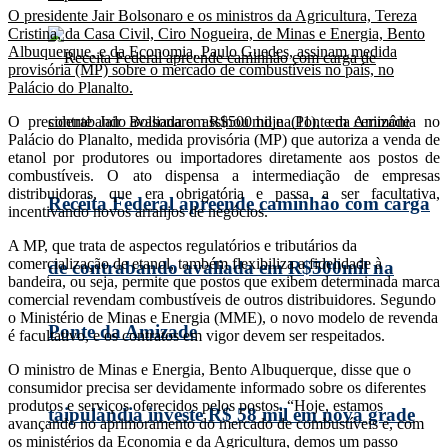
O presidente Jair Bolsonaro e os ministros da Agricultura, Tereza
Cristina, da Casa Civil, Ciro Nogueira, de Minas e Energia, Bento
Albuquerque, e da Economia, Paulo Guedes, assinam medida
provisória (MP) sobre o mercado de combustíveis no país, no
Palácio do Planalto.
O presidente Jair Bolsonaro assinou hoje (11), em cerimônia no
Palácio do Planalto, medida provisória (MP) que autoriza a venda de
etanol por produtores ou importadores diretamente aos postos de
combustíveis. O ato dispensa a intermediação de empresas
distribuidoras, que era obrigatória e passa a ser facultativa,
Receita Federal apreende caminhão com carga
incentivando novos arranjos de negócios.
A MP, que trata de aspectos regulatórios e tributários da
comercialização de etanol, também flexibiliza a fidelidade à
de contrabando avaliada em R$500mil na
bandeira, ou seja, permite que postos que exibem determinada marca
comercial revendam combustíveis de outros distribuidores. Segundo
o Ministério de Minas e Energia (MME), o novo modelo de revenda
Ponte da Amizade
é facultativo, e os contratos em vigor devem ser respeitados.
O ministro de Minas e Energia, Bento Albuquerque, disse que o
consumidor precisa ser devidamente informado sobre os diferentes
produtos e serviços oferecidos pelos postos. “Hoje, estamos
taipulândia investe R$ 58 mil em nova grade
avançando no aprimoramento do mercado de combustíveis e, com
os ministérios da Economia e da Agricultura, demos um passo