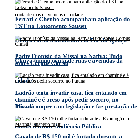
Ferrari e Chenho acompanham aplicação do
TST no Loteamento Sausen
Chuva causa transtornos em Foz do Iguaçu
Padre Dionísio da Missal na Nativa: Tudo
Chuva tomou conta de ruas e avenidas da
sobre Corpus Christi
cidade
Ladrão tenta invadir casa, fica entalado em
chaminé e é preso após pedir socorro, no
Missal cumpre com legislação e faz prestação de
Paraná
contas durante Audiência Pública
Cavalo de R$ 150 mil é furtado durante a