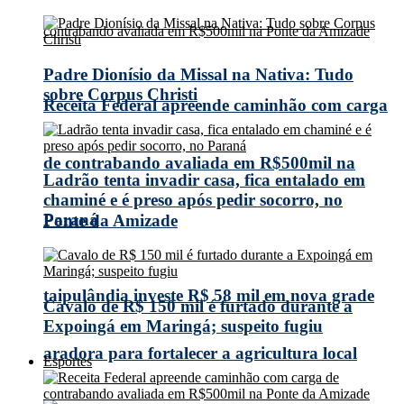
Padre Dionísio da Missal na Nativa: Tudo
sobre Corpus Christi
Receita Federal apreende caminhão com carga
de contrabando avaliada em R$500mil na
Ladrão tenta invadir casa, fica entalado em
chaminé e é preso após pedir socorro, no
Paraná
Ponte da Amizade
taipulândia investe R$ 58 mil em nova grade
Cavalo de R$ 150 mil é furtado durante a
Expoingá em Maringá; suspeito fugiu
aradora para fortalecer a agricultura local
Esportes