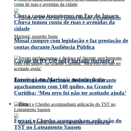
Chuva causa transtornos em Foz do Iguaçu
Chuva tomou conta de ruas e avenidas da
cidade
Missal cumpre com legislação e faz prestação de
contas durante Audiência Pública
Cavalo de R$ 150 mil é furtado durante a
Expoingá em Maringá; suspeito fugiu
Jovem quebra pernas e desloca pé durante
agachamento com 140 quilos, na Grande
Curitiba: ‘Meu erro foi não ter aceitado ajuda’
Política
Ferrari e Chenho acompanham aplicação do
TST no Loteamento Sausen