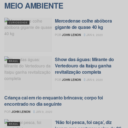
MEIO AMBIENTE
Mercedense colhe abóbora
CURIOSIDADE
gigante de quase 40 kg
POR
JOHN LENON
JAN 9, 2020
Show das águas: Mirante do
BRASIL
Vertedouro da Itaipu ganha
revitalização completa
POR
JOHN LENON
JAN 9, 2020
Criança cai em rio enquanto brincava; corpo foi
MEIO AMBIENTE
encontrado no dia seguinte
POR
JOHN LENON
JAN 9, 2020
‘Não foi pesca, foi caça’, diz
BRASIL