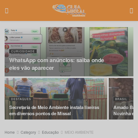
CURIOSIDADE
WhatsApp com anúncios: saiba onde
eles vão aparecer
DESTAQUES
BRASIL
Secretaria de Meio Ambiente instala lixeiras
Amado Bati
em diversos pontos de Missal
Novinha e 
Home
Category
Educação
MEIO AMBIENTE