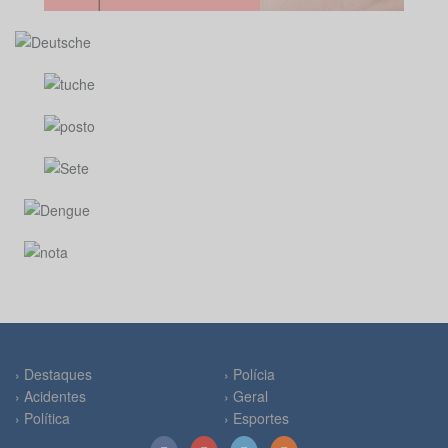
› Destaques
› Polícia
› Acidentes
› Geral
› Política
› Esportes