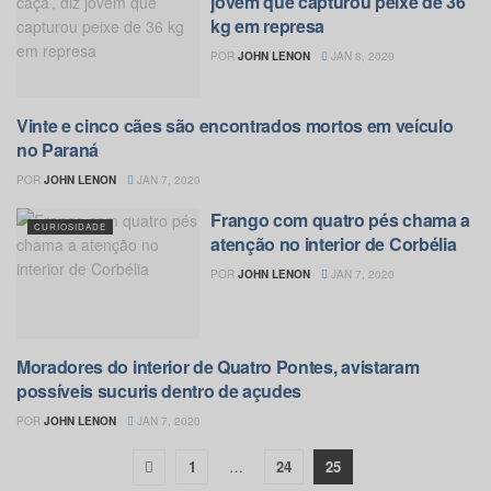
jovem que capturou peixe de 36
kg em represa
POR
JOHN LENON
JAN 8, 2020
Vinte e cinco cães são encontrados mortos em veículo
MEIO AMBIENTE
no Paraná
POR
JOHN LENON
JAN 7, 2020
Frango com quatro pés chama a
CURIOSIDADE
atenção no interior de Corbélia
POR
JOHN LENON
JAN 7, 2020
Moradores do interior de Quatro Pontes, avistaram
EDUCAÇÃO
possíveis sucuris dentro de açudes
POR
JOHN LENON
JAN 7, 2020
1
…
24
25