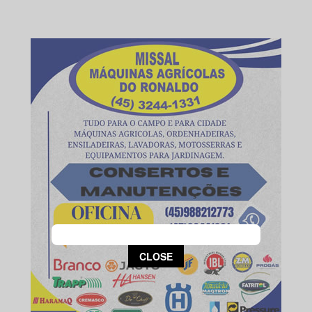
This popup will close in:
13
CLOSE