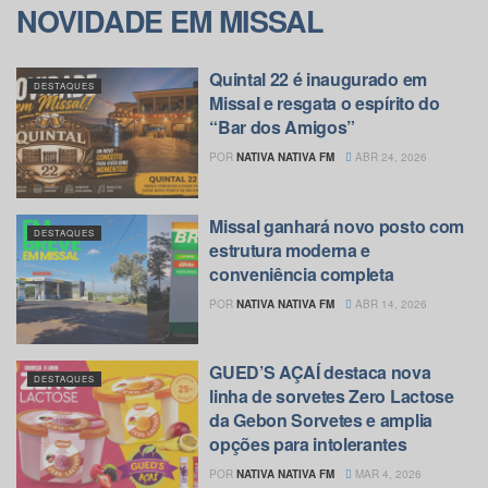
NOVIDADE EM MISSAL
Quintal 22 é inaugurado em
DESTAQUES
Missal e resgata o espírito do
“Bar dos Amigos”
POR
NATIVA NATIVA FM
ABR 24, 2026
Missal ganhará novo posto com
DESTAQUES
estrutura moderna e
conveniência completa
POR
NATIVA NATIVA FM
ABR 14, 2026
GUED’S AÇAÍ destaca nova
DESTAQUES
linha de sorvetes Zero Lactose
da Gebon Sorvetes e amplia
opções para intolerantes
POR
NATIVA NATIVA FM
MAR 4, 2026