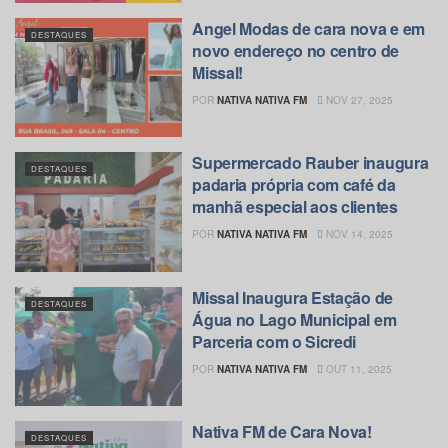
Angel Modas de cara nova e em
DESTAQUES
novo endereço no centro de
Missal!
POR
NATIVA NATIVA FM
NOV 27, 2025
Supermercado Rauber inaugura
DESTAQUES
padaria própria com café da
manhã especial aos clientes
POR
NATIVA NATIVA FM
NOV 14, 2025
Missal Inaugura Estação de
DESTAQUES
Água no Lago Municipal em
Parceria com o Sicredi
POR
NATIVA NATIVA FM
OUT 11, 2025
Nativa FM de Cara Nova!
DESTAQUES