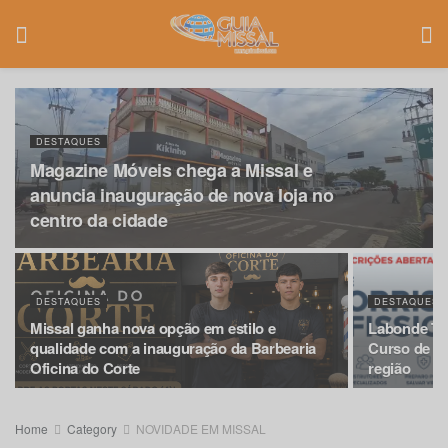
DESTAQUES
Magazine Móveis chega a Missal e
anuncia inauguração de nova loja no
centro da cidade
DESTAQUES
DESTAQUES
Missal ganha nova opção em estilo e
Labonde Tre
qualidade com a inauguração da Barbearia
Curso de So
Oficina do Corte
região
Home
Category
NOVIDADE EM MISSAL