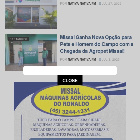
POR
NATIVA NATIVA FM
JUL 27, 2025
Missal Ganha Nova Opção para
DESTAQUES
Pets e Homem do Campo com a
Chegada da Agropet Missal!
POR
NATIVA NATIVA FM
JUL 3, 2025
This popup will close in:
13
CLOSE