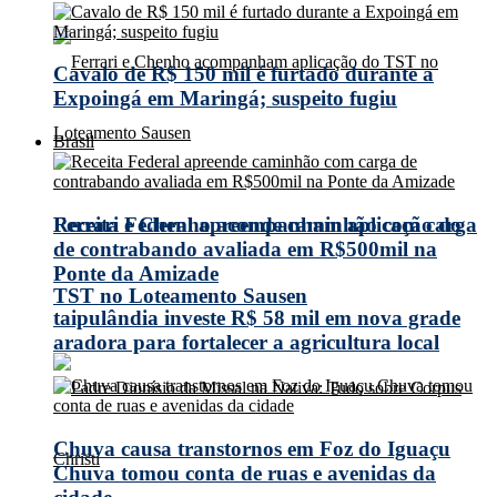
Cavalo de R$ 150 mil é furtado durante a
Expoingá em Maringá; suspeito fugiu
Brasil
Receita Federal apreende caminhão com carga
Ferrari e Chenho acompanham aplicação do
de contrabando avaliada em R$500mil na
Ponte da Amizade
TST no Loteamento Sausen
taipulândia investe R$ 58 mil em nova grade
aradora para fortalecer a agricultura local
Chuva causa transtornos em Foz do Iguaçu
Chuva tomou conta de ruas e avenidas da