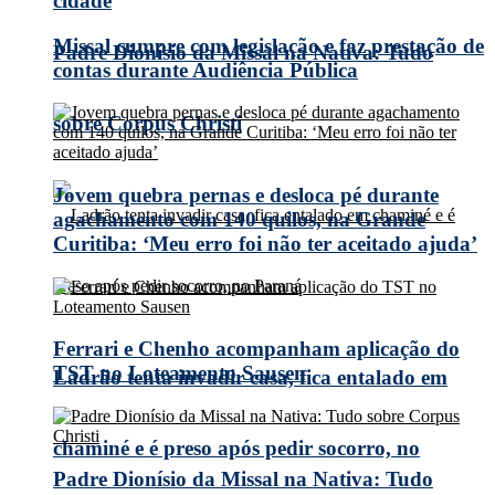
cidade
Missal cumpre com legislação e faz prestação de
Padre Dionísio da Missal na Nativa: Tudo
contas durante Audiência Pública
sobre Corpus Christi
Jovem quebra pernas e desloca pé durante
agachamento com 140 quilos, na Grande
Curitiba: ‘Meu erro foi não ter aceitado ajuda’
Ferrari e Chenho acompanham aplicação do
TST no Loteamento Sausen
Ladrão tenta invadir casa, fica entalado em
chaminé e é preso após pedir socorro, no
Padre Dionísio da Missal na Nativa: Tudo