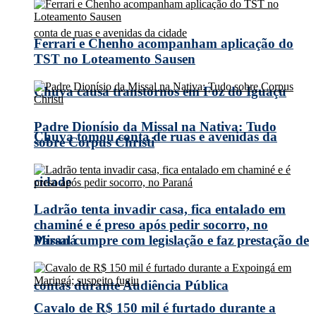
Ferrari e Chenho acompanham aplicação do
TST no Loteamento Sausen
Chuva causa transtornos em Foz do Iguaçu
Padre Dionísio da Missal na Nativa: Tudo
Chuva tomou conta de ruas e avenidas da
sobre Corpus Christi
cidade
Ladrão tenta invadir casa, fica entalado em
chaminé e é preso após pedir socorro, no
Missal cumpre com legislação e faz prestação de
Paraná
contas durante Audiência Pública
Cavalo de R$ 150 mil é furtado durante a