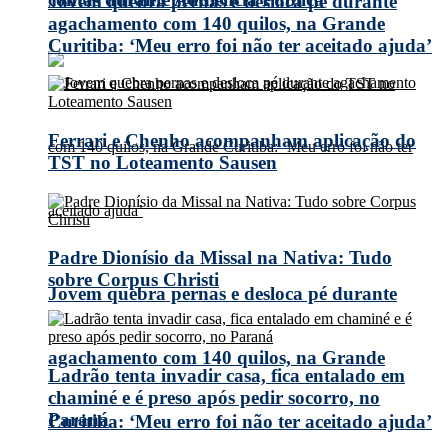
Jovem quebra pernas e desloca pé durante
agachamento com 140 quilos, na Grande
Curitiba: ‘Meu erro foi não ter aceitado ajuda’
Ferrari e Chenho acompanham aplicação do
TST no Loteamento Sausen
Padre Dionísio da Missal na Nativa: Tudo
sobre Corpus Christi
Jovem quebra pernas e desloca pé durante
agachamento com 140 quilos, na Grande
Ladrão tenta invadir casa, fica entalado em
chaminé e é preso após pedir socorro, no
Paraná
Curitiba: ‘Meu erro foi não ter aceitado ajuda’