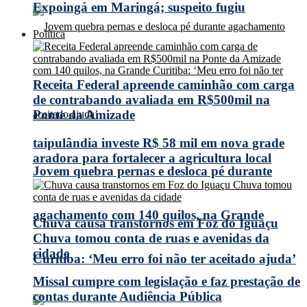
Expoingá em Maringá; suspeito fugiu
Política
Receita Federal apreende caminhão com carga
de contrabando avaliada em R$500mil na
Ponte da Amizade
taipulândia investe R$ 58 mil em nova grade
aradora para fortalecer a agricultura local
Jovem quebra pernas e desloca pé durante
agachamento com 140 quilos, na Grande
Chuva causa transtornos em Foz do Iguaçu
Chuva tomou conta de ruas e avenidas da
cidade
Curitiba: ‘Meu erro foi não ter aceitado ajuda’
Missal cumpre com legislação e faz prestação de
contas durante Audiência Pública