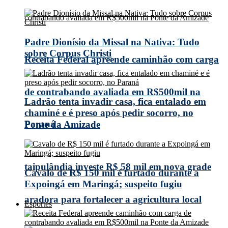
Padre Dionísio da Missal na Nativa: Tudo
sobre Corpus Christi
Receita Federal apreende caminhão com carga
de contrabando avaliada em R$500mil na
Ladrão tenta invadir casa, fica entalado em
chaminé e é preso após pedir socorro, no
Paraná
Ponte da Amizade
taipulândia investe R$ 58 mil em nova grade
Cavalo de R$ 150 mil é furtado durante a
Expoingá em Maringá; suspeito fugiu
aradora para fortalecer a agricultura local
Esportes