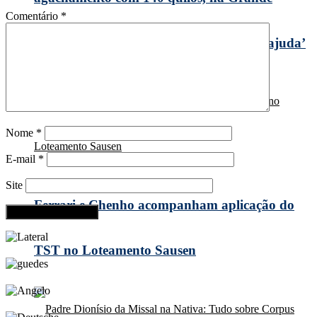
Comentário
*
Curitiba: ‘Meu erro foi não ter aceitado ajuda’
Nome
*
E-mail
*
Site
Ferrari e Chenho acompanham aplicação do
TST no Loteamento Sausen