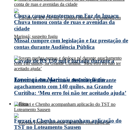
Chuva causa transtornos em Foz do Iguaçu
Chuva tomou conta de ruas e avenidas da
cidade
Missal cumpre com legislação e faz prestação de
contas durante Audiência Pública
Cavalo de R$ 150 mil é furtado durante a
Expoingá em Maringá; suspeito fugiu
Jovem quebra pernas e desloca pé durante
agachamento com 140 quilos, na Grande
Curitiba: ‘Meu erro foi não ter aceitado ajuda’
Política
Ferrari e Chenho acompanham aplicação do
TST no Loteamento Sausen