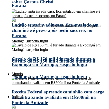
sobre Corpus Christi
Paraná
Ladrão tenta invadir casa, fica entalado em
chaminé e é preso após pedir socorro, no
Paraná
Cavalo de R$ 150 mil é furtado durante a
Cavalo de R$ 150 mil é furtado durante a
Expoingá em Maringá; suspeito fugiu
Mundo
Expoingá em Maringá; suspeito fugiu
Receita Federal apreende caminhão com carga
Policial
de contrabando avaliada em R$500mil na
Ponte da Amizade