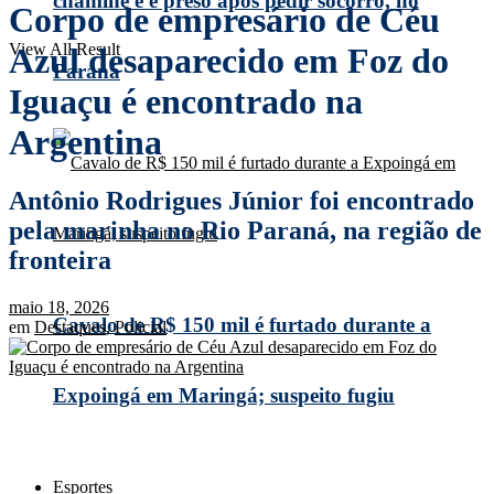
chaminé e é preso após pedir socorro, no
Corpo de empresário de Céu
View All Result
Azul desaparecido em Foz do
Paraná
Iguaçu é encontrado na
Argentina
Antônio Rodrigues Júnior foi encontrado
pela marinha no Rio Paraná, na região de
fronteira
maio 18, 2026
Cavalo de R$ 150 mil é furtado durante a
em
Destaques
,
Policial
Expoingá em Maringá; suspeito fugiu
Esportes