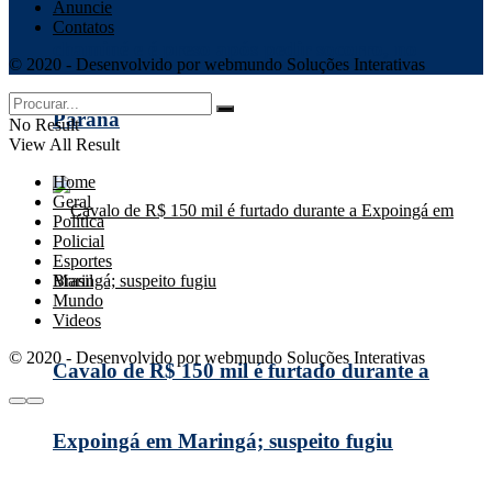
Anuncie
Contatos
chaminé e é preso após pedir socorro, no
© 2020 - Desenvolvido por webmundo Soluções Interativas
Paraná
No Result
View All Result
Home
Geral
Política
Policial
Esportes
Brasil
Mundo
Videos
© 2020 - Desenvolvido por webmundo Soluções Interativas
Cavalo de R$ 150 mil é furtado durante a
Expoingá em Maringá; suspeito fugiu