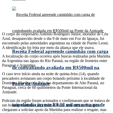
O corpo do empresário Antônio Rodrigues Júnior, morador de Céu
Azul, desaparecido desde o dia 9 de maio em Foz do Iguaçu, foi
encontrado pelas autoridades argentinas na cidade de Puerto Leoni.
A identificação foi feita por meio da aliança que ele usava.
Receita Federal apreende caminhão com carga
A localização do corpo ocorreu após buscas realizadas pela Marinha
da Argentina nas águas do Rio Paraná, na região de fronteira entre
Paraguai e Argentina.
de contrabando avaliada em R$500mil na
O caso teve início ainda na noite de quinta-feira (14), quando
pescadores avistaram um corpo boiando próximo à localidade de
Domingo Martínez de Irala, no departamento de Alto Paraná, no
Ponte da Amizade
Paraguai, cerca de 60 quilômetros da Ponte Internacional da
Amizade.
Policiais da região foram acionados e confirmaram que se tratava de
taipulândia investe R$ 58 mil em nova grade
um homem vestindo calça jeans e tênis, sem camisa. Equipes
chegaram a solicitar apoio da Marinha para realizar o resgate, mas