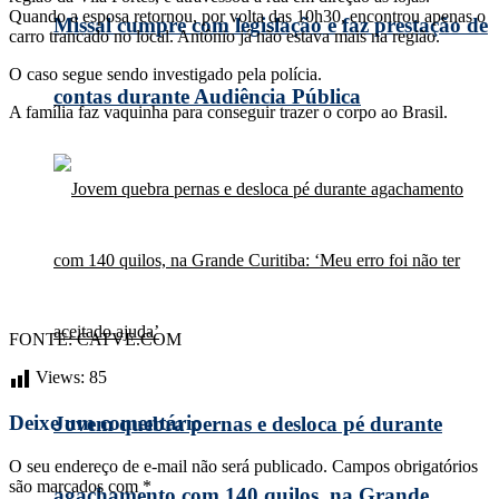
Quando a esposa retornou, por volta das 10h30, encontrou apenas o
Missal cumpre com legislação e faz prestação de
carro trancado no local. Antônio já não estava mais na região.
O caso segue sendo investigado pela polícia.
contas durante Audiência Pública
A família faz vaquinha para conseguir trazer o corpo ao Brasil.
FONTE: CATVE.COM
Views:
85
Deixe um comentário
Jovem quebra pernas e desloca pé durante
O seu endereço de e-mail não será publicado.
Campos obrigatórios
são marcados com
*
agachamento com 140 quilos, na Grande