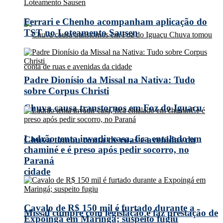
Ferrari e Chenho acompanham aplicação do
TST no Loteamento Sausen
Padre Dionísio da Missal na Nativa: Tudo
sobre Corpus Christi
Chuva causa transtornos em Foz do Iguaçu
Ladrão tenta invadir casa, fica entalado em
Chuva tomou conta de ruas e avenidas da
chaminé e é preso após pedir socorro, no
Paraná
cidade
Cavalo de R$ 150 mil é furtado durante a
Missal cumpre com legislação e faz prestação de
Expoingá em Maringá; suspeito fugiu