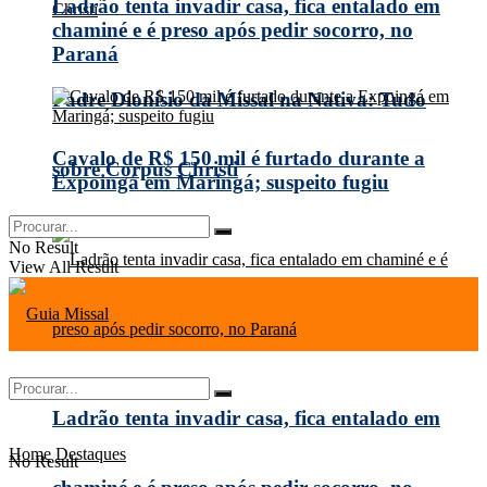
Ladrão tenta invadir casa, fica entalado em
chaminé e é preso após pedir socorro, no
Paraná
Padre Dionísio da Missal na Nativa: Tudo
Cavalo de R$ 150 mil é furtado durante a
sobre Corpus Christi
Expoingá em Maringá; suspeito fugiu
No Result
View All Result
Ladrão tenta invadir casa, fica entalado em
Home
Destaques
No Result