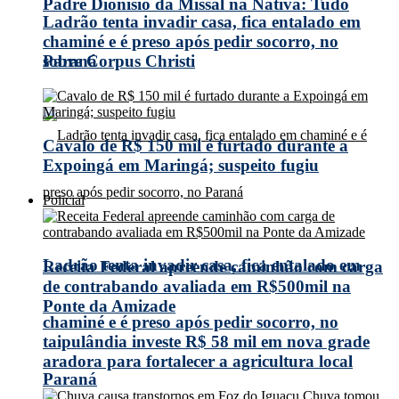
Padre Dionísio da Missal na Nativa: Tudo
Ladrão tenta invadir casa, fica entalado em
chaminé e é preso após pedir socorro, no
Paraná
sobre Corpus Christi
Cavalo de R$ 150 mil é furtado durante a
Expoingá em Maringá; suspeito fugiu
Policial
Ladrão tenta invadir casa, fica entalado em
Receita Federal apreende caminhão com carga
de contrabando avaliada em R$500mil na
Ponte da Amizade
chaminé e é preso após pedir socorro, no
taipulândia investe R$ 58 mil em nova grade
aradora para fortalecer a agricultura local
Paraná