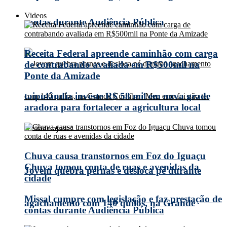
Videos
contas durante Audiência Pública
Receita Federal apreende caminhão com carga
de contrabando avaliada em R$500mil na
Ponte da Amizade
taipulândia investe R$ 58 mil em nova grade
aradora para fortalecer a agricultura local
Chuva causa transtornos em Foz do Iguaçu
Chuva tomou conta de ruas e avenidas da
Jovem quebra pernas e desloca pé durante
cidade
Missal cumpre com legislação e faz prestação de
agachamento com 140 quilos, na Grande
contas durante Audiência Pública