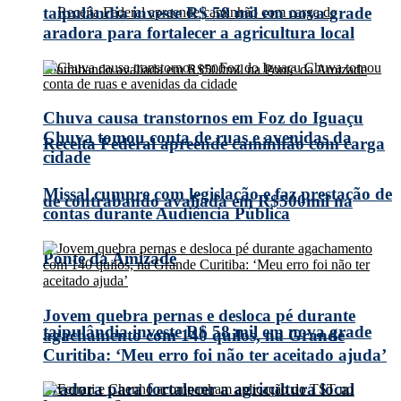
taipulândia investe R$ 58 mil em nova grade
aradora para fortalecer a agricultura local
Chuva causa transtornos em Foz do Iguaçu
Chuva tomou conta de ruas e avenidas da
Receita Federal apreende caminhão com carga
cidade
Missal cumpre com legislação e faz prestação de
de contrabando avaliada em R$500mil na
contas durante Audiência Pública
Ponte da Amizade
Jovem quebra pernas e desloca pé durante
taipulândia investe R$ 58 mil em nova grade
agachamento com 140 quilos, na Grande
Curitiba: ‘Meu erro foi não ter aceitado ajuda’
aradora para fortalecer a agricultura local