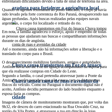
enfrentaram dificuldades devido à falta de sinal de telefonia na área.
aradora para fortalecer a agricultura local
Quando os agentes retornaram ao ponto indicado, o corpo já havia
sido levado pela forte correnteza do Rio Paraná, desaparecendo nas
águas profundas. Após buscas realizadas pelas equipes navais
argentinas, o corpo foi localizado e retirado do rio.
Em nota, a família agradeceu o esforço, apoio e empenho de todas
as pessoas que ajudaram nas buscas e compartilharam informações
durante os dias de angústia.
Até o momento, ainda não há informações sobre a liberação e o
translado do corpo para o Brasil.
O desaparecimento mobilizou familiares, amigos e autoridades.
Chuva causa transtornos em Foz do Iguaçu
Antônio havia ido até Foz do Iguaçu acompanhado da esposa para
que ela realizasse compras em Cidade do Leste.
Segundo a família, o casal pretendia atravessar junto a Ponte da
Amizade, porém percebeu que não estava com os documentos
Chuva tomou conta de ruas e avenidas da
físicos do veículo. Como no Paraguai o documento digital não é
aceito, Antônio decidiu permanecer do lado brasileiro enquanto a
esposa fazia as compras.
cidade
Imagens de câmera de monitoramento mostraram que, por volta das
9h32, ele desceu do carro estacionado na Rua Oswaldo Cruz, na
região da Vila Portes, e atravessou a rua em direção às lojas.