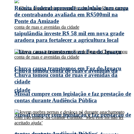
Receita Federal apreende caminhão com carga
de contrabando avaliada em R$500mil na
Ponte da Amizade
taipulândia investe R$ 58 mil em nova grade
aradora para fortalecer a agricultura local
Chuva causa transtornos em Foz do Iguaçu
Chuva causa transtornos em Foz do Iguaçu
Chuva tomou conta de ruas e avenidas da
Chuva tomou conta de ruas e avenidas da
cidade
cidade
Missal cumpre com legislação e faz prestação de
contas durante Audiência Pública
Missal cumpre com legislação e faz prestação de
contas durante Audiência Pública