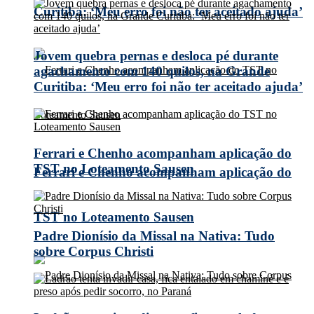
Curitiba: ‘Meu erro foi não ter aceitado ajuda’
Jovem quebra pernas e desloca pé durante
agachamento com 140 quilos, na Grande
Curitiba: ‘Meu erro foi não ter aceitado ajuda’
Ferrari e Chenho acompanham aplicação do
TST no Loteamento Sausen
Ferrari e Chenho acompanham aplicação do
TST no Loteamento Sausen
Padre Dionísio da Missal na Nativa: Tudo
sobre Corpus Christi