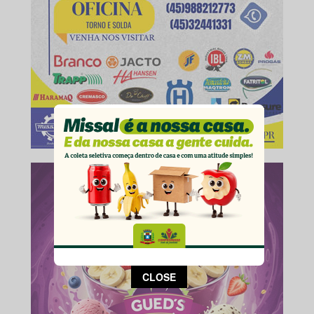
This popup will close in:
14
CLOSE