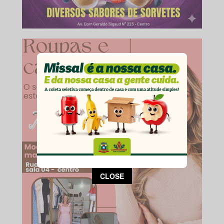
This popup will close in:
14
CLOSE