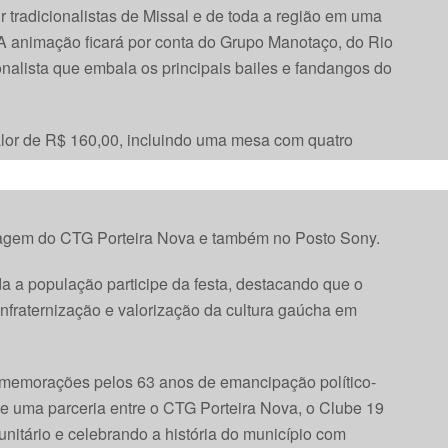
 tradicionalistas de Missal e de toda a região em uma
 A animação ficará por conta do Grupo Manotaço, do Rio
onalista que embala os principais bailes e fandangos do
lor de R$ 160,00, incluindo uma mesa com quatro
nforto para que famílias e grupos de amigos possam
This popup will close in:
15
nagem do CTG Porteira Nova e também no Posto Sony.
da a população participe da festa, destacando que o
fraternização e valorização da cultura gaúcha em
omemorações pelos 63 anos de emancipação político-
 de uma parceria entre o CTG Porteira Nova, o Clube 19
nitário e celebrando a história do município com