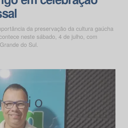
ssal
mportância da preservação da cultura gaúcha
acontece neste sábado, 4 de julho, com
Grande do Sul.