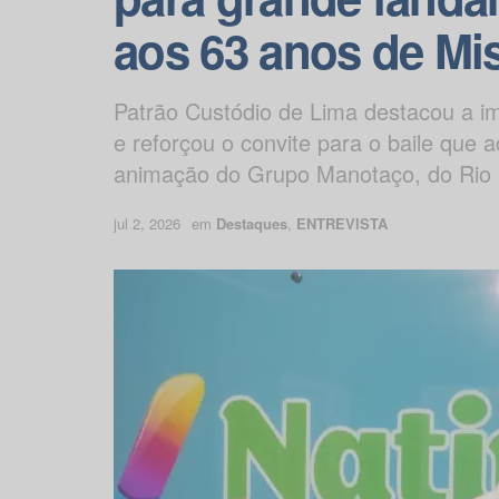
aos 63 anos de Mi
Patrão Custódio de Lima destacou a i
e reforçou o convite para o baile que 
animação do Grupo Manotaço, do Rio 
jul 2, 2026
em
Destaques
,
ENTREVISTA