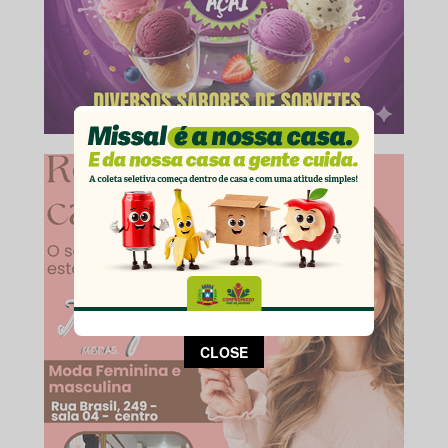
This popup will close in:
14
CLOSE