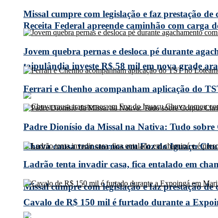
Missal cumpre com legislação e faz prestação de
Receita Federal apreende caminhão com carga 
Jovem quebra pernas e desloca pé durante agach
taipulândia investe R$ 58 mil em nova grade arad
Ferrari e Chenho acompanham aplicação do TS
Padre Dionísio da Missal na Nativa: Tudo sobre
Chuva causa transtornos em Foz do Iguaçu Chuv
Ladrão tenta invadir casa, fica entalado em cha
Missal cumpre com legislação e faz prestação de
Cavalo de R$ 150 mil é furtado durante a Expoi