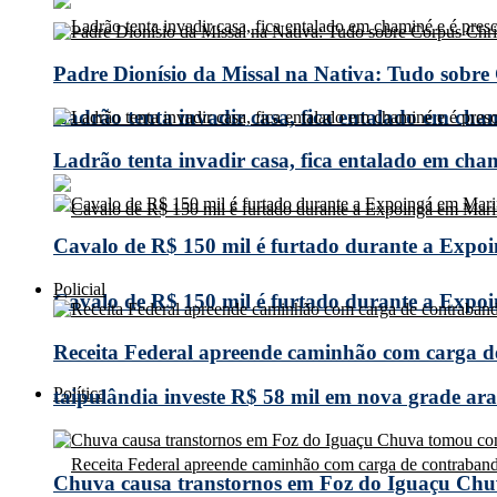
Padre Dionísio da Missal na Nativa: Tudo sobre
Ladrão tenta invadir casa, fica entalado em cha
Ladrão tenta invadir casa, fica entalado em cha
Cavalo de R$ 150 mil é furtado durante a Expoi
Policial
Cavalo de R$ 150 mil é furtado durante a Expoi
Receita Federal apreende caminhão com carga 
Política
taipulândia investe R$ 58 mil em nova grade arad
Chuva causa transtornos em Foz do Iguaçu Chuv