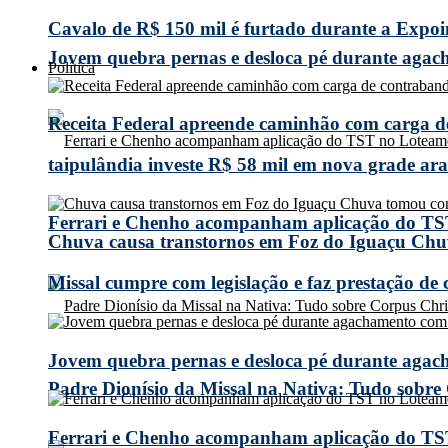
Cavalo de R$ 150 mil é furtado durante a Expoi
Jovem quebra pernas e desloca pé durante agach
Política
Receita Federal apreende caminhão com carga 
taipulândia investe R$ 58 mil em nova grade arad
Ferrari e Chenho acompanham aplicação do TS
Chuva causa transtornos em Foz do Iguaçu Chuv
Missal cumpre com legislação e faz prestação de
Jovem quebra pernas e desloca pé durante agach
Padre Dionísio da Missal na Nativa: Tudo sobre
Ferrari e Chenho acompanham aplicação do TS