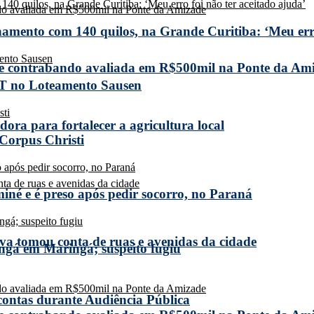
amento com 140 quilos, na Grande Curitiba: ‘Meu erro
de contrabando avaliada em R$500mil na Ponte da Am
T no Loteamento Sausen
ora para fortalecer a agricultura local
 Corpus Christi
miné e é preso após pedir socorro, no Paraná
a tomou conta de ruas e avenidas da cidade
ngá em Maringá; suspeito fugiu
 contas durante Audiência Pública