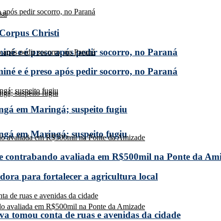
 Corpus Christi
miné e é preso após pedir socorro, no Paraná
miné e é preso após pedir socorro, no Paraná
ngá em Maringá; suspeito fugiu
ngá em Maringá; suspeito fugiu
de contrabando avaliada em R$500mil na Ponte da Am
ora para fortalecer a agricultura local
a tomou conta de ruas e avenidas da cidade