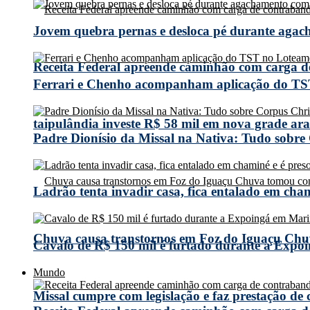
Jovem quebra pernas e desloca pé durante agach
Receita Federal apreende caminhão com carga 
Ferrari e Chenho acompanham aplicação do TS
taipulândia investe R$ 58 mil em nova grade arad
Padre Dionísio da Missal na Nativa: Tudo sobre
Ladrão tenta invadir casa, fica entalado em cha
Chuva causa transtornos em Foz do Iguaçu Chuv
Cavalo de R$ 150 mil é furtado durante a Expoi
Mundo
Missal cumpre com legislação e faz prestação de