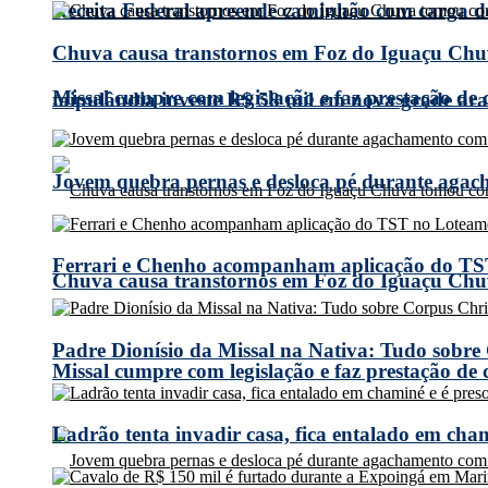
Receita Federal apreende caminhão com carga 
Chuva causa transtornos em Foz do Iguaçu Chuv
Missal cumpre com legislação e faz prestação de
taipulândia investe R$ 58 mil em nova grade arad
Jovem quebra pernas e desloca pé durante agach
Ferrari e Chenho acompanham aplicação do TS
Chuva causa transtornos em Foz do Iguaçu Chuv
Padre Dionísio da Missal na Nativa: Tudo sobre
Missal cumpre com legislação e faz prestação de
Ladrão tenta invadir casa, fica entalado em cha