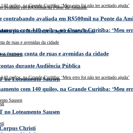
de contrabando avaliada em R$500mil na Ponte da Am
amento com 140 quilos, na Grande Curitiba: ‘Meu erro
ora para fortalecer a agricultura local
a tomou conta de ruas e avenidas da cidade
 contas durante Audiência Pública
T no Loteamento Sausen
amento com 140 quilos, na Grande Curitiba: ‘Meu erro
T no Loteamento Sausen
 Corpus Christi