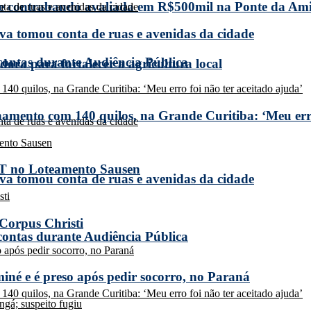
de contrabando avaliada em R$500mil na Ponte da Am
a tomou conta de ruas e avenidas da cidade
 contas durante Audiência Pública
ora para fortalecer a agricultura local
amento com 140 quilos, na Grande Curitiba: ‘Meu erro
T no Loteamento Sausen
a tomou conta de ruas e avenidas da cidade
 Corpus Christi
 contas durante Audiência Pública
miné e é preso após pedir socorro, no Paraná