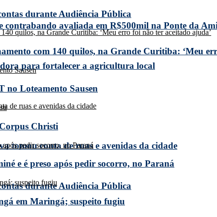
 contas durante Audiência Pública
de contrabando avaliada em R$500mil na Ponte da Am
amento com 140 quilos, na Grande Curitiba: ‘Meu erro
ora para fortalecer a agricultura local
T no Loteamento Sausen
 Corpus Christi
a tomou conta de ruas e avenidas da cidade
miné e é preso após pedir socorro, no Paraná
 contas durante Audiência Pública
ngá em Maringá; suspeito fugiu