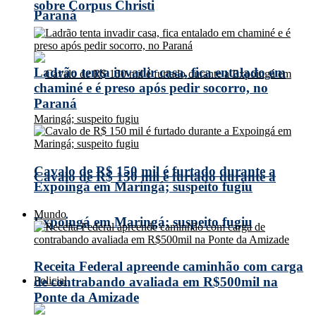
sobre Corpus Christi
Paraná
Ladrão tenta invadir casa, fica entalado em
chaminé e é preso após pedir socorro, no
Paraná
Cavalo de R$ 150 mil é furtado durante a
Cavalo de R$ 150 mil é furtado durante a
Expoingá em Maringá; suspeito fugiu
Mundo
Expoingá em Maringá; suspeito fugiu
Receita Federal apreende caminhão com carga
Policial
de contrabando avaliada em R$500mil na
Ponte da Amizade