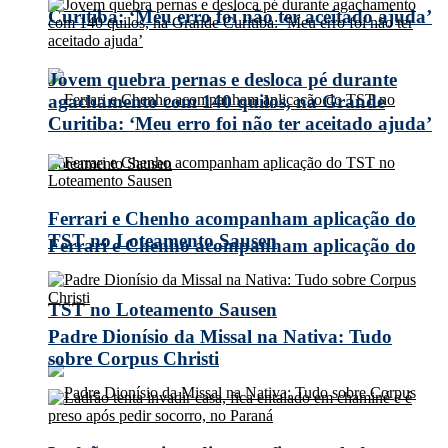
Curitiba: ‘Meu erro foi não ter aceitado ajuda’
Jovem quebra pernas e desloca pé durante
agachamento com 140 quilos, na Grande
Curitiba: ‘Meu erro foi não ter aceitado ajuda’
Ferrari e Chenho acompanham aplicação do
TST no Loteamento Sausen
Ferrari e Chenho acompanham aplicação do
TST no Loteamento Sausen
Padre Dionísio da Missal na Nativa: Tudo
sobre Corpus Christi