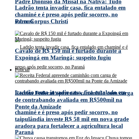
Padre Dionísio da Missal na Nativa: Tudo
Ladrão tenta invadir casa, fica entalado em
chaminé e é preso após pedir socorro, no
Paraná
sobre Corpus Christi
Cavalo de R$ 150 mil é furtado durante a
Expoingá em Maringá; suspeito fugiu
Policial
Ladrão tenta invadir casa, fica entalado em
Receita Federal apreende caminhão com carga
de contrabando avaliada em R$500mil na
Ponte da Amizade
chaminé e é preso após pedir socorro, no
taipulândia investe R$ 58 mil em nova grade
aradora para fortalecer a agricultura local
Paraná