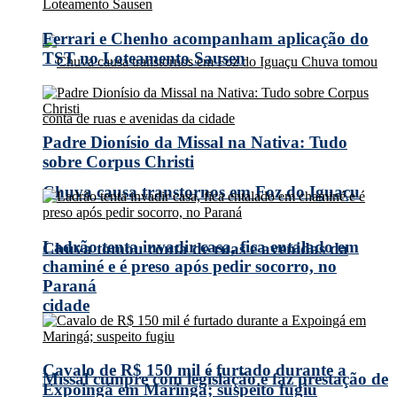
Ferrari e Chenho acompanham aplicação do
TST no Loteamento Sausen
Padre Dionísio da Missal na Nativa: Tudo
sobre Corpus Christi
Chuva causa transtornos em Foz do Iguaçu
Ladrão tenta invadir casa, fica entalado em
Chuva tomou conta de ruas e avenidas da
chaminé e é preso após pedir socorro, no
Paraná
cidade
Cavalo de R$ 150 mil é furtado durante a
Missal cumpre com legislação e faz prestação de
Expoingá em Maringá; suspeito fugiu