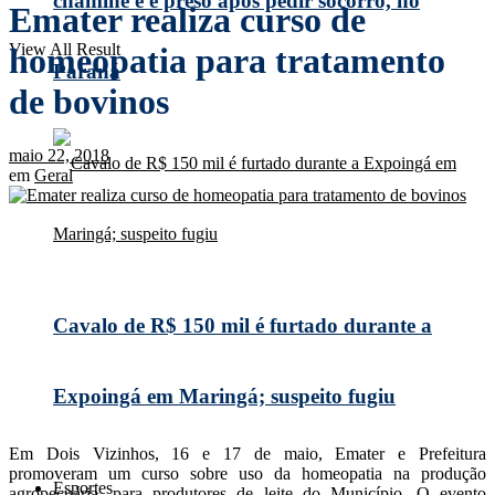
chaminé e é preso após pedir socorro, no
Emater realiza curso de
View All Result
homeopatia para tratamento
Paraná
de bovinos
maio 22, 2018
em
Geral
Cavalo de R$ 150 mil é furtado durante a
Expoingá em Maringá; suspeito fugiu
Em Dois Vizinhos, 16 e 17 de maio, Emater e Prefeitura
promoveram um curso sobre uso da homeopatia na produção
Esportes
agropecuária, para produtores de leite do Município. O evento