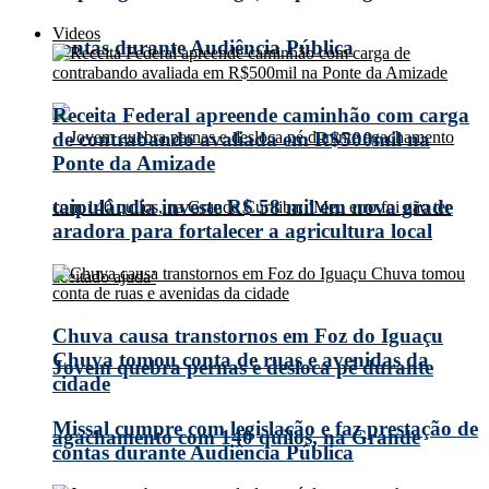
Videos
contas durante Audiência Pública
Receita Federal apreende caminhão com carga
de contrabando avaliada em R$500mil na
Ponte da Amizade
taipulândia investe R$ 58 mil em nova grade
aradora para fortalecer a agricultura local
Chuva causa transtornos em Foz do Iguaçu
Chuva tomou conta de ruas e avenidas da
Jovem quebra pernas e desloca pé durante
cidade
Missal cumpre com legislação e faz prestação de
agachamento com 140 quilos, na Grande
contas durante Audiência Pública