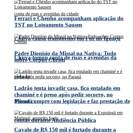
Ferrari e Chenho acompanham aplicação do
TST no Loteamento Sausen
Chuva causa transtornos em Foz do Iguaçu
Padre Dionísio da Missal na Nativa: Tudo
Chuva tomou conta de ruas e avenidas da
sobre Corpus Christi
cidade
Ladrão tenta invadir casa, fica entalado em
chaminé e é preso após pedir socorro, no
Missal cumpre com legislação e faz prestação de
Paraná
contas durante Audiência Pública
Cavalo de R$ 150 mil é furtado durante a