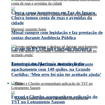
Chuva causa transtornos em Foz do Iguaçu
Chuva tomou conta de ruas e avenidas da
cidade
Missal cumpre com legislação e faz prestação de
contas durante Audiência Pública
Cavalo de R$ 150 mil é furtado durante a
Expoingá em Maringá; suspeito fugiu
Jovem quebra pernas e desloca pé durante
agachamento com 140 quilos, na Grande
Curitiba: ‘Meu erro foi não ter aceitado ajuda’
Política
Ferrari e Chenho acompanham aplicação do
TST no Loteamento Sausen