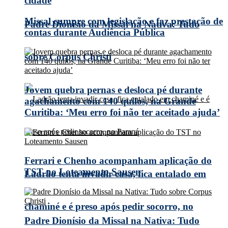
cidade
Missal cumpre com legislação e faz prestação de
Padre Dionísio da Missal na Nativa: Tudo
contas durante Audiência Pública
sobre Corpus Christi
Jovem quebra pernas e desloca pé durante
agachamento com 140 quilos, na Grande
Curitiba: ‘Meu erro foi não ter aceitado ajuda’
Ferrari e Chenho acompanham aplicação do
TST no Loteamento Sausen
Ladrão tenta invadir casa, fica entalado em
chaminé e é preso após pedir socorro, no
Padre Dionísio da Missal na Nativa: Tudo