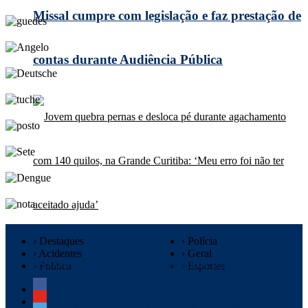
Missal cumpre com legislação e faz prestação de
contas durante Audiência Pública
› Destaques
› Polícia
› Acidentes
› Geral
Jovem quebra pernas e desloca pé durante
› Política
› Esportes
agachamento com 140 quilos, na Grande