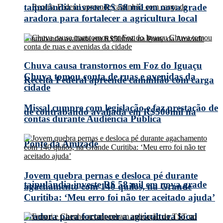
taipulândia investe R$ 58 mil em nova grade
aradora para fortalecer a agricultura local
Chuva causa transtornos em Foz do Iguaçu
Chuva tomou conta de ruas e avenidas da
Receita Federal apreende caminhão com carga
cidade
Missal cumpre com legislação e faz prestação de
de contrabando avaliada em R$500mil na
contas durante Audiência Pública
Ponte da Amizade
Jovem quebra pernas e desloca pé durante
taipulândia investe R$ 58 mil em nova grade
agachamento com 140 quilos, na Grande
Curitiba: ‘Meu erro foi não ter aceitado ajuda’
aradora para fortalecer a agricultura local