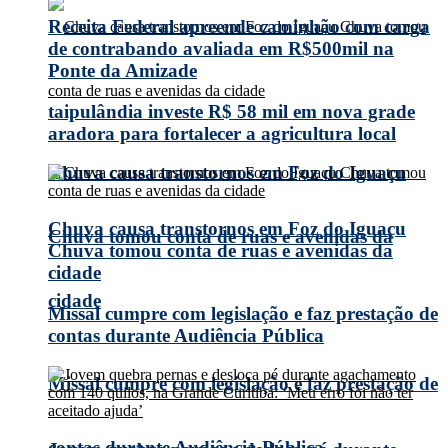
Receita Federal apreende caminhão com carga
de contrabando avaliada em R$500mil na
Ponte da Amizade
taipulândia investe R$ 58 mil em nova grade
aradora para fortalecer a agricultura local
Chuva causa transtornos em Foz do Iguaçu
Chuva causa transtornos em Foz do Iguaçu
Chuva tomou conta de ruas e avenidas da
Chuva tomou conta de ruas e avenidas da
cidade
cidade
Missal cumpre com legislação e faz prestação de
contas durante Audiência Pública
Missal cumpre com legislação e faz prestação de
contas durante Audiência Pública