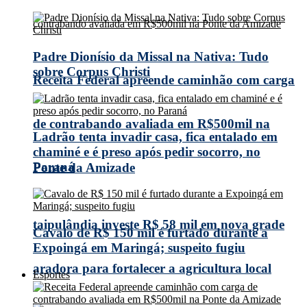
Padre Dionísio da Missal na Nativa: Tudo
sobre Corpus Christi
Receita Federal apreende caminhão com carga
de contrabando avaliada em R$500mil na
Ladrão tenta invadir casa, fica entalado em
chaminé e é preso após pedir socorro, no
Paraná
Ponte da Amizade
taipulândia investe R$ 58 mil em nova grade
Cavalo de R$ 150 mil é furtado durante a
Expoingá em Maringá; suspeito fugiu
aradora para fortalecer a agricultura local
Esportes