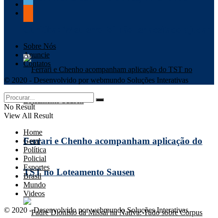
Curitiba: ‘Meu erro foi não ter aceitado ajuda’
Sobre Nós
Anuncie
Contatos
© 2020 - Desenvolvido por webmundo Soluções Interativas
No Result
View All Result
Home
Ferrari e Chenho acompanham aplicação do
Geral
Política
Policial
Esportes
TST no Loteamento Sausen
Brasil
Mundo
Videos
© 2020 - Desenvolvido por webmundo Soluções Interativas