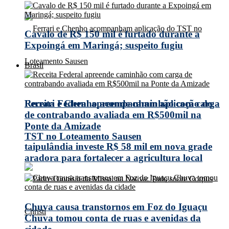
Cavalo de R$ 150 mil é furtado durante a
Expoingá em Maringá; suspeito fugiu
Brasil
Receita Federal apreende caminhão com carga
Ferrari e Chenho acompanham aplicação do
de contrabando avaliada em R$500mil na
Ponte da Amizade
TST no Loteamento Sausen
taipulândia investe R$ 58 mil em nova grade
aradora para fortalecer a agricultura local
Chuva causa transtornos em Foz do Iguaçu
Chuva tomou conta de ruas e avenidas da