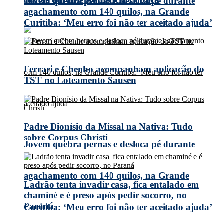
Jovem quebra pernas e desloca pé durante
agachamento com 140 quilos, na Grande
Curitiba: ‘Meu erro foi não ter aceitado ajuda’
Ferrari e Chenho acompanham aplicação do
TST no Loteamento Sausen
Padre Dionísio da Missal na Nativa: Tudo
sobre Corpus Christi
Jovem quebra pernas e desloca pé durante
agachamento com 140 quilos, na Grande
Ladrão tenta invadir casa, fica entalado em
chaminé e é preso após pedir socorro, no
Paraná
Curitiba: ‘Meu erro foi não ter aceitado ajuda’