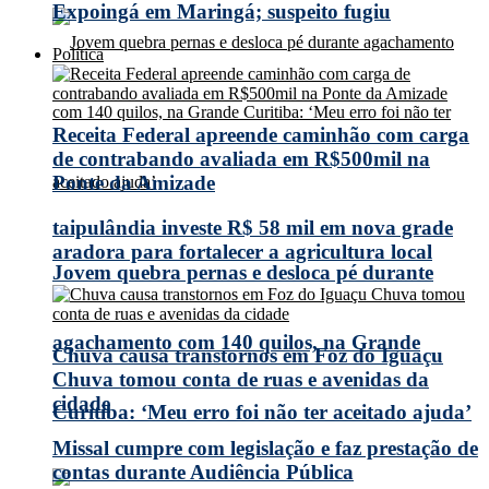
Expoingá em Maringá; suspeito fugiu
Política
Receita Federal apreende caminhão com carga
de contrabando avaliada em R$500mil na
Ponte da Amizade
taipulândia investe R$ 58 mil em nova grade
aradora para fortalecer a agricultura local
Jovem quebra pernas e desloca pé durante
agachamento com 140 quilos, na Grande
Chuva causa transtornos em Foz do Iguaçu
Chuva tomou conta de ruas e avenidas da
cidade
Curitiba: ‘Meu erro foi não ter aceitado ajuda’
Missal cumpre com legislação e faz prestação de
contas durante Audiência Pública