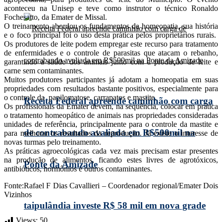
aconteceu na Unisep e teve como instrutor o técnico Ronaldo
Fochesatto, da Emater de Missal.
O treinamento abordou os fundamentos da homeopatia, sua história
e o foco principal foi o uso desta prática pelos proprietários rurais.
Os produtores de leite podem empregar este recurso para tratamento
de enfermidades e o controle de parasitas que atacam o rebanho,
garantindo a saúde dos animais junto com a produção de leite e
carne sem contaminantes.
Muitos produtores participantes já adotam a homeopatia em suas
propriedades com resultados bastante positivos, especialmente para
o controle da papilomatose, carrapatos e mastite.
Receita Federal apreende caminhão com carga
Os profissionais da Emater devem, na sequência, colocar em prática
o tratamento homeopático de animais nas propriedades consideradas
unidades de referência, principalmente para o controle da mastite e
de contrabando avaliada em R$500mil na
para melhorar os resultados da reprodução. Já existe o interesse de
novas turmas pelo treinamento.
As práticas agroecológicas cada vez mais precisam estar presentes
na produção de alimentos, ficando estes livres de agrotóxicos,
Ponte da Amizade
antibióticos, hormônios e outros contaminantes.
Fonte:Rafael F Dias Cavallieri – Coordenador regional/Emater Dois
Vizinhos
taipulândia investe R$ 58 mil em nova grade
Views:
50