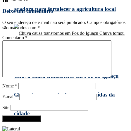
aradora para fortalecer a agricultura local
Deixe um comentário
O seu endereço de e-mail não será publicado.
Campos obrigatórios
são marcados com
*
Comentário
*
Chuva causa transtornos em Foz do Iguaçu
Nome
*
Chuva tomou conta de ruas e avenidas da
E-mail
*
Site
cidade