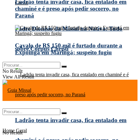
Ladrão tenta invadir casa, fica entalado em
chaminé e é preso após pedir socorro, no
Paraná
Padre Dionísio da Missal na Nativa: Tudo
Cavalo de R$ 150 mil é furtado durante a
sobre Corpus Christi
Expoingá em Maringá; suspeito fugiu
No Result
View All Result
Ladrão tenta invadir casa, fica entalado em
Home
Geral
No Result