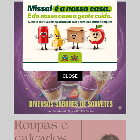
This popup will close in:
14
CLOSE