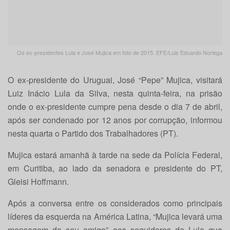
Os ex-presidentes Lula e José Mujica em foto de 2015. EFE/Luis Eduardo Noriega
O ex-presidente do Uruguai, José “Pepe” Mujica, visitará
Luiz Inácio Lula da Silva, nesta quinta-feira, na prisão
onde o ex-presidente cumpre pena desde o dia 7 de abril,
após ser condenado por 12 anos por corrupção, informou
nesta quarta o Partido dos Trabalhadores (PT).
Mujica estará amanhã à tarde na sede da Polícia Federal,
em Curitiba, ao lado da senadora e presidente do PT,
Gleisi Hoffmann.
Após a conversa entre os considerados como principais
líderes da esquerda na América Latina, “Mujica levará uma
mensagem do seu amigo” aos seguidores de Lula que