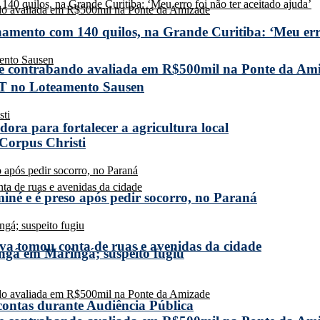
amento com 140 quilos, na Grande Curitiba: ‘Meu erro
de contrabando avaliada em R$500mil na Ponte da Am
T no Loteamento Sausen
ora para fortalecer a agricultura local
 Corpus Christi
miné e é preso após pedir socorro, no Paraná
a tomou conta de ruas e avenidas da cidade
ngá em Maringá; suspeito fugiu
 contas durante Audiência Pública