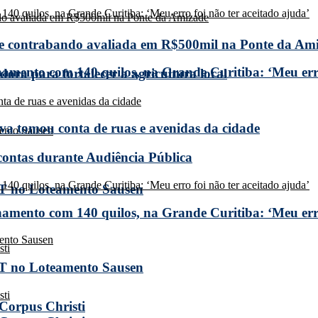
de contrabando avaliada em R$500mil na Ponte da Am
amento com 140 quilos, na Grande Curitiba: ‘Meu erro
ora para fortalecer a agricultura local
a tomou conta de ruas e avenidas da cidade
 contas durante Audiência Pública
T no Loteamento Sausen
amento com 140 quilos, na Grande Curitiba: ‘Meu erro
T no Loteamento Sausen
 Corpus Christi