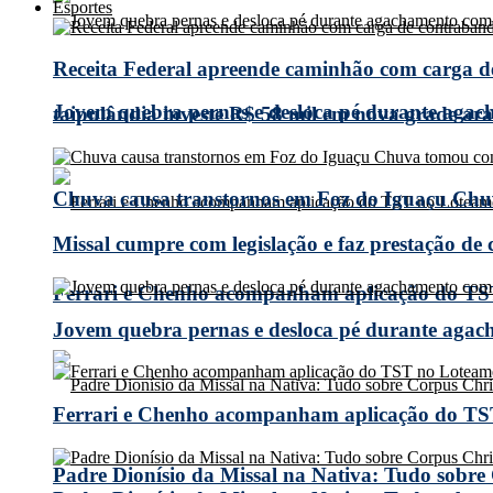
Esportes
Receita Federal apreende caminhão com carga 
Jovem quebra pernas e desloca pé durante agach
taipulândia investe R$ 58 mil em nova grade arad
Chuva causa transtornos em Foz do Iguaçu Chuv
Missal cumpre com legislação e faz prestação de
Ferrari e Chenho acompanham aplicação do TS
Jovem quebra pernas e desloca pé durante agach
Ferrari e Chenho acompanham aplicação do TS
Padre Dionísio da Missal na Nativa: Tudo sobre