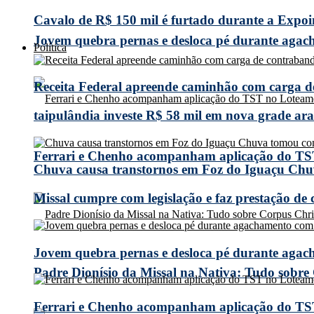
Cavalo de R$ 150 mil é furtado durante a Expoi
Jovem quebra pernas e desloca pé durante agach
Política
Receita Federal apreende caminhão com carga 
taipulândia investe R$ 58 mil em nova grade arad
Ferrari e Chenho acompanham aplicação do TS
Chuva causa transtornos em Foz do Iguaçu Chuv
Missal cumpre com legislação e faz prestação de
Jovem quebra pernas e desloca pé durante agach
Padre Dionísio da Missal na Nativa: Tudo sobre
Ferrari e Chenho acompanham aplicação do TS