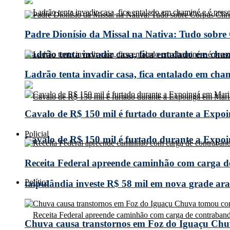
Padre Dionísio da Missal na Nativa: Tudo sobre
Ladrão tenta invadir casa, fica entalado em cha
Ladrão tenta invadir casa, fica entalado em cha
Cavalo de R$ 150 mil é furtado durante a Expoi
Policial
Cavalo de R$ 150 mil é furtado durante a Expoi
Receita Federal apreende caminhão com carga 
Política
taipulândia investe R$ 58 mil em nova grade arad
Chuva causa transtornos em Foz do Iguaçu Chuv