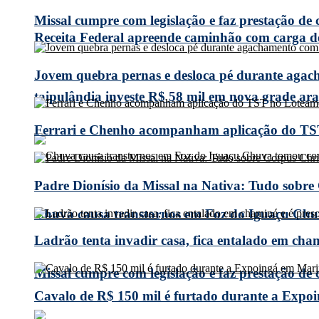
Missal cumpre com legislação e faz prestação de
Receita Federal apreende caminhão com carga 
Jovem quebra pernas e desloca pé durante agach
taipulândia investe R$ 58 mil em nova grade arad
Ferrari e Chenho acompanham aplicação do TS
Padre Dionísio da Missal na Nativa: Tudo sobre
Chuva causa transtornos em Foz do Iguaçu Chuv
Ladrão tenta invadir casa, fica entalado em cha
Missal cumpre com legislação e faz prestação de
Cavalo de R$ 150 mil é furtado durante a Expoi