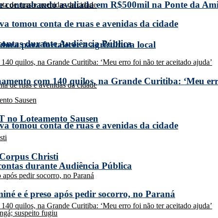
de contrabando avaliada em R$500mil na Ponte da Am
a tomou conta de ruas e avenidas da cidade
 contas durante Audiência Pública
ora para fortalecer a agricultura local
amento com 140 quilos, na Grande Curitiba: ‘Meu erro
T no Loteamento Sausen
a tomou conta de ruas e avenidas da cidade
 Corpus Christi
 contas durante Audiência Pública
miné e é preso após pedir socorro, no Paraná