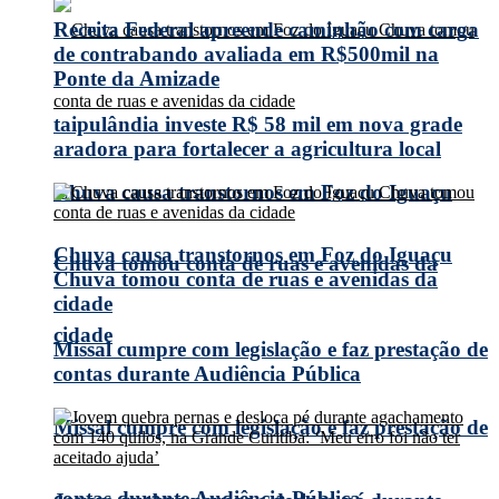
Receita Federal apreende caminhão com carga
de contrabando avaliada em R$500mil na
Ponte da Amizade
taipulândia investe R$ 58 mil em nova grade
aradora para fortalecer a agricultura local
Chuva causa transtornos em Foz do Iguaçu
Chuva causa transtornos em Foz do Iguaçu
Chuva tomou conta de ruas e avenidas da
Chuva tomou conta de ruas e avenidas da
cidade
cidade
Missal cumpre com legislação e faz prestação de
contas durante Audiência Pública
Missal cumpre com legislação e faz prestação de
contas durante Audiência Pública