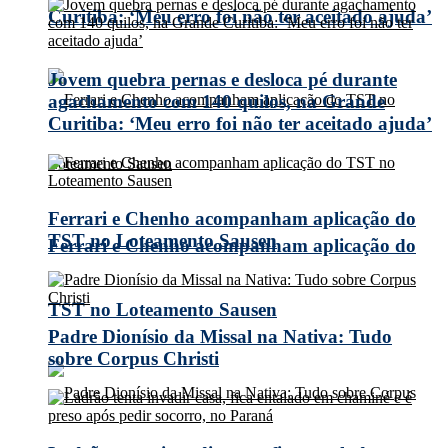
Curitiba: ‘Meu erro foi não ter aceitado ajuda’
Jovem quebra pernas e desloca pé durante
agachamento com 140 quilos, na Grande
Curitiba: ‘Meu erro foi não ter aceitado ajuda’
Ferrari e Chenho acompanham aplicação do
TST no Loteamento Sausen
Ferrari e Chenho acompanham aplicação do
TST no Loteamento Sausen
Padre Dionísio da Missal na Nativa: Tudo
sobre Corpus Christi