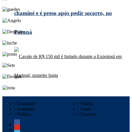
chaminé e é preso após pedir socorro, no
Paraná
Cavalo de R$ 150 mil é furtado durante a
› Destaques
› Polícia
› Acidentes
› Geral
› Política
› Esportes
Expoingá em Maringá; suspeito fugiu