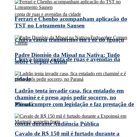
Ferrari e Chenho acompanham aplicação do
TST no Loteamento Sausen
Chuva causa transtornos em Foz do Iguaçu
Padre Dionísio da Missal na Nativa: Tudo
Chuva tomou conta de ruas e avenidas da
sobre Corpus Christi
cidade
Ladrão tenta invadir casa, fica entalado em
chaminé e é preso após pedir socorro, no
Missal cumpre com legislação e faz prestação de
Paraná
contas durante Audiência Pública
Cavalo de R$ 150 mil é furtado durante a