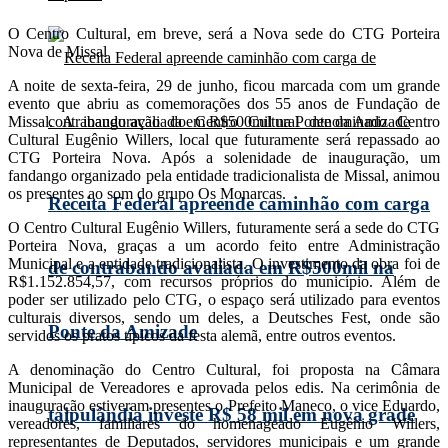
O Centro Cultural, em breve, será a Nova sede do CTG Porteira
Nova de Missal
A noite de sexta-feira, 29 de junho, ficou marcada com um grande
evento que abriu as comemorações dos 55 anos de Fundação de
Missal. A inauguração do Centro Cultural denominado Centro
Cultural Eugênio Willers, local que futuramente será repassado ao
CTG Porteira Nova. Após a solenidade de inauguração, um
fandango organizado pela entidade tradicionalista de Missal, animou
os presentes ao som do grupo Os Monarcas.
Receita Federal apreende caminhão com carga
O Centro Cultural Eugênio Willers, futuramente será a sede do CTG
Porteira Nova, graças a um acordo feito entre Administração
Municipal e a entidade tradicionalista. O investimento da obra foi de
de contrabando avaliada em R$500mil na
R$1.152.854,57, com recursos próprios do município. Além de
poder ser utilizado pelo CTG, o espaço será utilizado para eventos
culturais diversos, sendo um deles, a Deutsches Fest, onde são
Ponte da Amizade
servidos os pratos típicos da festa alemã, entre outros eventos.
A denominação do Centro Cultural, foi proposta na Câmara
Municipal de Vereadores e aprovada pelos edis. Na cerimônia de
inauguração estiveram presentes o Prefeito Maneco, o vice Eduardo,
taipulândia investe R$ 58 mil em nova grade
vereadores, familiares do homenageado Eugênio Willers,
representantes de Deputados, servidores municipais e um grande