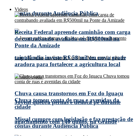
Videos
contas durante Audiência Pública
Receita Federal apreende caminhão com carga
de contrabando avaliada em R$500mil na
Ponte da Amizade
taipulândia investe R$ 58 mil em nova grade
aradora para fortalecer a agricultura local
Chuva causa transtornos em Foz do Iguaçu
Chuva tomou conta de ruas e avenidas da
Jovem quebra pernas e desloca pé durante
cidade
Missal cumpre com legislação e faz prestação de
agachamento com 140 quilos, na Grande
contas durante Audiência Pública