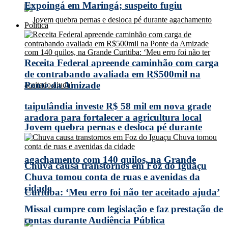
Expoingá em Maringá; suspeito fugiu
Política
Receita Federal apreende caminhão com carga
de contrabando avaliada em R$500mil na
Ponte da Amizade
taipulândia investe R$ 58 mil em nova grade
aradora para fortalecer a agricultura local
Jovem quebra pernas e desloca pé durante
agachamento com 140 quilos, na Grande
Chuva causa transtornos em Foz do Iguaçu
Chuva tomou conta de ruas e avenidas da
cidade
Curitiba: ‘Meu erro foi não ter aceitado ajuda’
Missal cumpre com legislação e faz prestação de
contas durante Audiência Pública