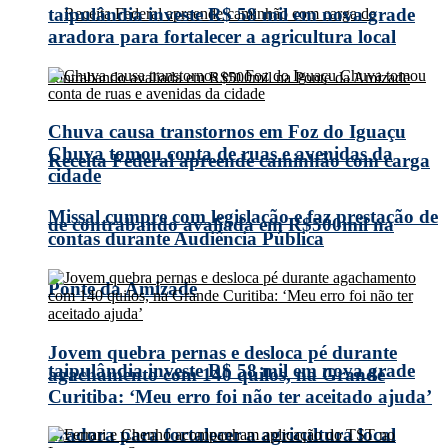
taipulândia investe R$ 58 mil em nova grade
aradora para fortalecer a agricultura local
Chuva causa transtornos em Foz do Iguaçu
Chuva tomou conta de ruas e avenidas da
Receita Federal apreende caminhão com carga
cidade
Missal cumpre com legislação e faz prestação de
de contrabando avaliada em R$500mil na
contas durante Audiência Pública
Ponte da Amizade
Jovem quebra pernas e desloca pé durante
taipulândia investe R$ 58 mil em nova grade
agachamento com 140 quilos, na Grande
Curitiba: ‘Meu erro foi não ter aceitado ajuda’
aradora para fortalecer a agricultura local