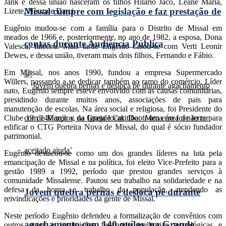
Jank e dessa união nasceram os filhos Hilário Jacó, Leane Maria,
Missal cumpre com legislação e faz prestação de
Lizete, Neuza e Darci.
Eugênio mudou-se com a família para o Distrito de Missal em
meados de 1966 e, posteriormente, no ano de 1982, a esposa, Dona
contas durante Audiência Pública
Valesca, faleceu. Mais tarde Eugênio casou-se com Verti Leonir
Dewes, e dessa união, tiveram mais dois filhos, Fernando e Fábio.
Em Missal, nos anos 1990, fundou a empresa Supermercado
Willers, passando a se dedicar também ao ramo do comércio. Líder
nato, Eugênio sempre esteve envolvido com as causas comunitárias,
presidindo durante muitos anos, associações de pais para
manutenção de escolas. Na área social e religiosa, foi Presidente do
Clube 19 de Março e da Igreja local. Doou uma área de terra para
edificar o CTG Porteira Nova de Missal, do qual é sócio fundador
patrimonial.
Eugênio destacou-se como um dos grandes líderes na luta pela
emancipação de Missal e na política, foi eleito Vice-Prefeito para a
gestão 1989 a 1992, período que prestou grandes serviços à
comunidade Missalense. Pautou seu trabalho na solidariedade e na
defesa da honra e trabalho da população, atendendo as
Jovem quebra pernas e desloca pé durante
reivindicações e prioridades da gente de Missal.
Neste período Eugênio defendeu a formalização de convênios com
agachamento com 140 quilos, na Grande
outros entes e instituições buscando melhorias tecnológicas e