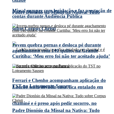
cidade
Missal cumpre com legislação e faz prestação de
Padre Dionísio da Missal na Nativa: Tudo
contas durante Audiência Pública
sobre Corpus Christi
Jovem quebra pernas e desloca pé durante
agachamento com 140 quilos, na Grande
Curitiba: ‘Meu erro foi não ter aceitado ajuda’
Ferrari e Chenho acompanham aplicação do
TST no Loteamento Sausen
Ladrão tenta invadir casa, fica entalado em
chaminé e é preso após pedir socorro, no
Padre Dionísio da Missal na Nativa: Tudo