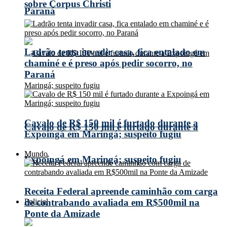
sobre Corpus Christi
Paraná
Ladrão tenta invadir casa, fica entalado em
chaminé e é preso após pedir socorro, no
Paraná
Cavalo de R$ 150 mil é furtado durante a
Cavalo de R$ 150 mil é furtado durante a
Expoingá em Maringá; suspeito fugiu
Mundo
Expoingá em Maringá; suspeito fugiu
Receita Federal apreende caminhão com carga
Policial
de contrabando avaliada em R$500mil na
Ponte da Amizade