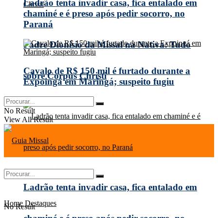
Ladrão tenta invadir casa, fica entalado em
chaminé e é preso após pedir socorro, no
Paraná
Padre Dionísio da Missal na Nativa: Tudo
Cavalo de R$ 150 mil é furtado durante a
sobre Corpus Christi
Expoingá em Maringá; suspeito fugiu
No Result
View All Result
Ladrão tenta invadir casa, fica entalado em
Home
Destaques
No Result