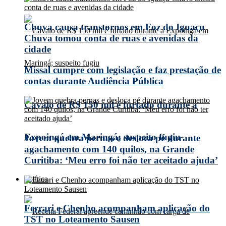
Chuva causa transtornos em Foz do Iguaçu
Chuva tomou conta de ruas e avenidas da
cidade
Missal cumpre com legislação e faz prestação de
contas durante Audiência Pública
Cavalo de R$ 150 mil é furtado durante a
Expoingá em Maringá; suspeito fugiu
Jovem quebra pernas e desloca pé durante
agachamento com 140 quilos, na Grande
Curitiba: ‘Meu erro foi não ter aceitado ajuda’
Política
Ferrari e Chenho acompanham aplicação do
TST no Loteamento Sausen