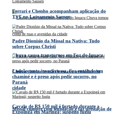
Ferrari e Chenho acompanham aplicação do
TST no Loteamento Sausen
Padre Dionísio da Missal na Nativa: Tudo
sobre Corpus Christi
Chuva causa transtornos em Foz do Iguaçu
Ladrão tenta invadir casa, fica entalado em
Chuva tomou conta de ruas e avenidas da
chaminé e é preso após pedir socorro, no
Paraná
cidade
Cavalo de R$ 150 mil é furtado durante a
Missal cumpre com legislação e faz prestação de
Expoingá em Maringá; suspeito fugiu