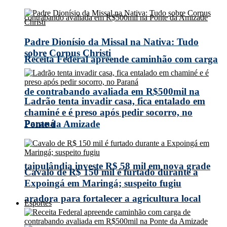
Padre Dionísio da Missal na Nativa: Tudo
sobre Corpus Christi
Receita Federal apreende caminhão com carga
de contrabando avaliada em R$500mil na
Ladrão tenta invadir casa, fica entalado em
chaminé e é preso após pedir socorro, no
Paraná
Ponte da Amizade
taipulândia investe R$ 58 mil em nova grade
Cavalo de R$ 150 mil é furtado durante a
Expoingá em Maringá; suspeito fugiu
aradora para fortalecer a agricultura local
Esportes