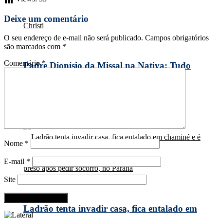
Deixe um comentário
O seu endereço de e-mail não será publicado.
Campos obrigatórios
são marcados com
*
Comentário
*
Padre Dionísio da Missal na Nativa: Tudo
sobre Corpus Christi
Nome
*
E-mail
*
Site
Ladrão tenta invadir casa, fica entalado em