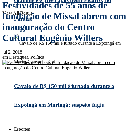
chaminé e é preso após pedir socorro, no
Festividades de 55 anos de
View All Result
fundação de Missal abrem com
Paraná
inauguração do Centro
Cultural Eugênio Willers
jul 2, 2018
em
Destaques
,
Política
Cavalo de R$ 150 mil é furtado durante a
Expoingá em Maringá; suspeito fugiu
Esportes