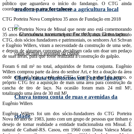
público que aguardava o início do fandango. O CTG ainda
aradora para fortalecer a agricultura local
coordenou diversas atrações culturais.
CTG Porteira Nova Completou 35 anos de Fundação em 2018
O CTG Porteira Nova de Missal que neste ano está comemorando
35 anos de existência no município. Em 1983, data da fundação do
CTG, dois sócios fundadores e patrimoniais, os senhores Ari Schvan
e Eugênio Willers, viram a necessidade da construção de uma sede,
e depois de algumas conversas decidiram cada um doar um pedaço
de suas áreas, para que fosse realizada a construção do galpão.
Foram 6 mil m² no total, adquiridos de forma conjunta. Eugênio
Willers comprou parte da área do senhor Ari, e fez a doação da área
onde está até hoje a sede do CTG. Com o passar do tempo, o
Chuva causa transtornos em Foz do Iguaçu
próprio CTG fez a aquisição de mais uma área para construção da
cancha de tiro de laço. Na ocasião foram mais 24 mil M²,
totalizando uma área de 30 mil M².
Chuva tomou conta de ruas e avenidas da
Eugênio Willers
Eugênio Willers foi um dos sócio-fundadores do CTG Porteira
cidade
Nova no ano de 1983, junto com um grupo de pessoas que tinham o
desejo de tornar realidade a entidade tradicionalista em Missal. É
natural de Caibaté-RS. Casou, em 1960 com Dona Valesca Maria