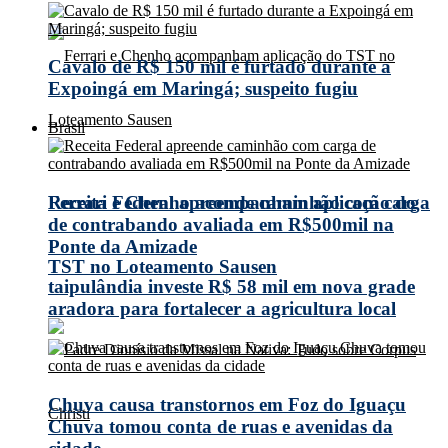
Cavalo de R$ 150 mil é furtado durante a
Expoingá em Maringá; suspeito fugiu
Brasil
Receita Federal apreende caminhão com carga
Ferrari e Chenho acompanham aplicação do
de contrabando avaliada em R$500mil na
Ponte da Amizade
TST no Loteamento Sausen
taipulândia investe R$ 58 mil em nova grade
aradora para fortalecer a agricultura local
Chuva causa transtornos em Foz do Iguaçu
Chuva tomou conta de ruas e avenidas da