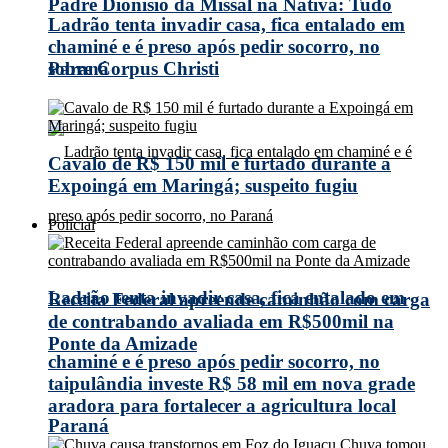
Padre Dionísio da Missal na Nativa: Tudo
Ladrão tenta invadir casa, fica entalado em
chaminé e é preso após pedir socorro, no
Paraná
sobre Corpus Christi
Cavalo de R$ 150 mil é furtado durante a
Expoingá em Maringá; suspeito fugiu
Policial
Ladrão tenta invadir casa, fica entalado em
Receita Federal apreende caminhão com carga
de contrabando avaliada em R$500mil na
Ponte da Amizade
chaminé e é preso após pedir socorro, no
taipulândia investe R$ 58 mil em nova grade
aradora para fortalecer a agricultura local
Paraná