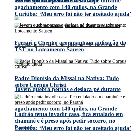
Jovem quebra pernas e desloca pé durante
agachamento com 140 quilos, na Grande
Curitiba: ‘Meu erro foi não ter aceitado ajuda’
Ferrari e Chenho acompanham aplicação do
TST no Loteamento Sausen
Padre Dionísio da Missal na Nativa: Tudo
sobre Corpus Christi
Jovem quebra pernas e desloca pé durante
agachamento com 140 quilos, na Grande
Ladrão tenta invadir casa, fica entalado em
chaminé e é preso após pedir socorro, no
Paraná
Curitiba: ‘Meu erro foi não ter aceitado ajuda’