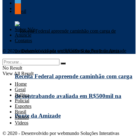
Brasil
Sobre Nós
Anuncie
Contatos
© 2020 - Desenvolvido por webmundo Soluções Interativas
No Result
View All Result
Receita Federal apreende caminhão com carga
Home
Geral
Política
de contrabando avaliada em R$500mil na
Policial
Esportes
Brasil
Ponte da Amizade
Mundo
Videos
© 2020 - Desenvolvido por webmundo Soluções Interativas