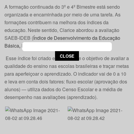
A formação continuada do 3º e 4º Bimestre está sendo
organizada e encaminhada por meio de uma tarefa. As
formações contribuem na melhora dos índices da
educação. Neste sentido, Clarice abordou a avaliação
SAEB-IDEB (
Índice de Desenvolvimento da Educação
Básica
,
Melhorias da Educação).
This popup will close in:
15
CLOSE
Esse índice foi criado em 2007 com o objetivo de avaliar a
qualidade do ensino nas escolas brasileiras e traçar metas
para aperfeiçoar o aprendizado. O indicador vai de 0 a 10
e leva em conta dois fatores: fluxo escolar (aprovação dos
alunos) — utiliza dados do Censo Escolar e a média de
desempenho nas avaliações (aprendizado).