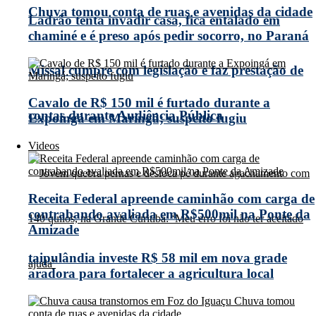
Chuva tomou conta de ruas e avenidas da cidade
Ladrão tenta invadir casa, fica entalado em
chaminé e é preso após pedir socorro, no Paraná
Missal cumpre com legislação e faz prestação de
Cavalo de R$ 150 mil é furtado durante a
contas durante Audiência Pública
Expoingá em Maringá; suspeito fugiu
Videos
Receita Federal apreende caminhão com carga de
contrabando avaliada em R$500mil na Ponte da
Amizade
taipulândia investe R$ 58 mil em nova grade
aradora para fortalecer a agricultura local