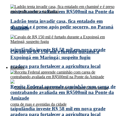
contrabando avaliada em R$500mil na Ponte da
Ladrão tenta invadir casa, fica entalado em
chaminé e é preso após pedir socorro, no Paraná
Amizade
taipulândia investe R$ 58 mil em nova grade
Cavalo de R$ 150 mil é furtado durante a
Expoingá em Maringá; suspeito fugiu
aradora para fortalecer a agricultura local
Esportes
Receita Federal apreende caminhão com carga de
contrabando avaliada em R$500mil na Ponte da
Amizade
taipulândia investe R$ 58 mil em nova grade
aradora para fortalecer a agricultura local