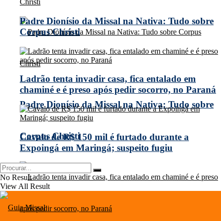
Padre Dionísio da Missal na Nativa: Tudo sobre
Corpus Christi
Ladrão tenta invadir casa, fica entalado em
chaminé e é preso após pedir socorro, no Paraná
Padre Dionísio da Missal na Nativa: Tudo sobre
Corpus Christi
Cavalo de R$ 150 mil é furtado durante a
Expoingá em Maringá; suspeito fugiu
No Result
View All Result