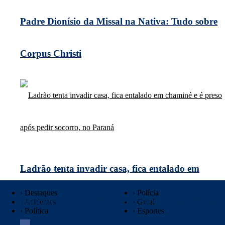
Padre Dionísio da Missal na Nativa: Tudo sobre
Corpus Christi
Ladrão tenta invadir casa, fica entalado em
› Destaques
› Polícia
chaminé e é preso após pedir socorro, no Paraná
› Acidentes
› Geral
› Política
› Esportes