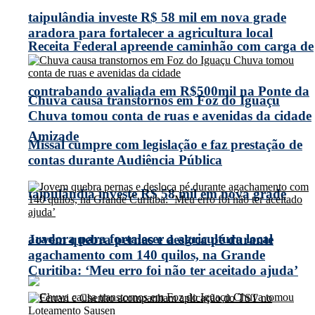
taipulândia investe R$ 58 mil em nova grade
aradora para fortalecer a agricultura local
Receita Federal apreende caminhão com carga de
contrabando avaliada em R$500mil na Ponte da
Chuva causa transtornos em Foz do Iguaçu
Chuva tomou conta de ruas e avenidas da cidade
Amizade
Missal cumpre com legislação e faz prestação de
contas durante Audiência Pública
taipulândia investe R$ 58 mil em nova grade
aradora para fortalecer a agricultura local
Jovem quebra pernas e desloca pé durante
agachamento com 140 quilos, na Grande
Curitiba: ‘Meu erro foi não ter aceitado ajuda’