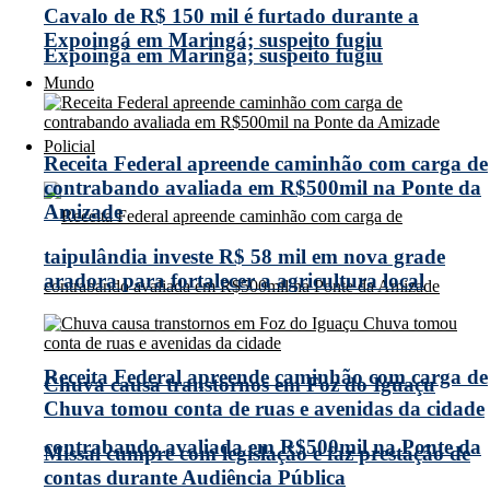
Cavalo de R$ 150 mil é furtado durante a
Expoingá em Maringá; suspeito fugiu
Expoingá em Maringá; suspeito fugiu
Mundo
Policial
Receita Federal apreende caminhão com carga de
contrabando avaliada em R$500mil na Ponte da
Amizade
taipulândia investe R$ 58 mil em nova grade
aradora para fortalecer a agricultura local
Receita Federal apreende caminhão com carga de
Chuva causa transtornos em Foz do Iguaçu
Chuva tomou conta de ruas e avenidas da cidade
contrabando avaliada em R$500mil na Ponte da
Missal cumpre com legislação e faz prestação de
contas durante Audiência Pública