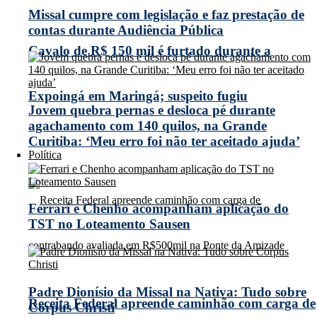
Missal cumpre com legislação e faz prestação de
contas durante Audiência Pública
Cavalo de R$ 150 mil é furtado durante a
Expoingá em Maringá; suspeito fugiu
Jovem quebra pernas e desloca pé durante
agachamento com 140 quilos, na Grande
Curitiba: ‘Meu erro foi não ter aceitado ajuda’
Política
Ferrari e Chenho acompanham aplicação do
TST no Loteamento Sausen
Padre Dionísio da Missal na Nativa: Tudo sobre
Receita Federal apreende caminhão com carga de
Corpus Christi