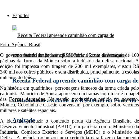
Esportes
Foto: Agência Brasil
O governo federal lançou na quarta-feira, 16, um almanaque de 100
páginas da Turma da Mônica sobre a indústria da defesa nacional. A
edição foi impressa com tiragem de 200 mil exemplares, custou R$
340 mil aos cofres públicos e será distribuída, principalmente, a escolas
militares do País.
Receita Federal apreende caminhão com carga de
Na história em quadrinhos, personagens famosos da turma criada pelo
cartunista Mauricio de Sousa aparecem em tramas cujo foco é o papel
das
Forças Armadas
. Na versão produzida a pedido do governo
contrabando avaliada em R$500mil na Ponte da
Mônica, Cebolinha e Cascão conversam, por exemplo, sobre veículos
militares e satélites espaciais.
Amizade
A ideia de produzir o conteúdo partiu da Agência Brasileira de
Desenvolvimento Industrial (ABDI), em parceria com o Ministério da
Indústria, Comércio Exterior e Serviços (MDIC) e o Ministério da
Defesa. A agência organizou uma cerimônia para fazer o lançamento