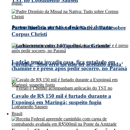
TST no Loteamento Sausen
Jovem quebra pernas e desloca pé durante
Padre Dionísio da Missal na Nativa: Tudo sobre
Corpus Christi
agachamento com 140 quilos, na Grande
Ladrão tenta invadir casa, fica entalado em
Curitiba: ‘Meu erro foi não ter aceitado ajuda’
chaminé e é preso após pedir socorro, no Paraná
Cavalo de R$ 150 mil é furtado durante a
Expoingá em Maringá; suspeito fugiu
Brasil