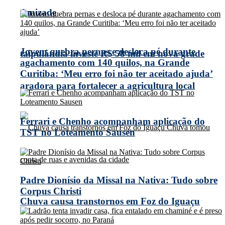
Amizade
Jovem quebra pernas e desloca pé durante
taipulândia investe R$ 58 mil em nova grade
agachamento com 140 quilos, na Grande
Curitiba: ‘Meu erro foi não ter aceitado ajuda’
aradora para fortalecer a agricultura local
Ferrari e Chenho acompanham aplicação do
TST no Loteamento Sausen
Padre Dionísio da Missal na Nativa: Tudo sobre
Corpus Christi
Chuva causa transtornos em Foz do Iguaçu