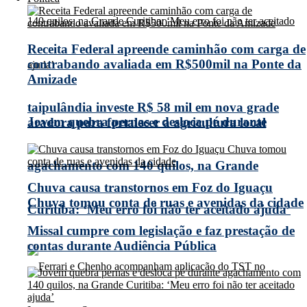
Receita Federal apreende caminhão com carga de
contrabando avaliada em R$500mil na Ponte da
Amizade
taipulândia investe R$ 58 mil em nova grade
Jovem quebra pernas e desloca pé durante
aradora para fortalecer a agricultura local
agachamento com 140 quilos, na Grande
Chuva causa transtornos em Foz do Iguaçu
Chuva tomou conta de ruas e avenidas da cidade
Curitiba: ‘Meu erro foi não ter aceitado ajuda’
Missal cumpre com legislação e faz prestação de
contas durante Audiência Pública