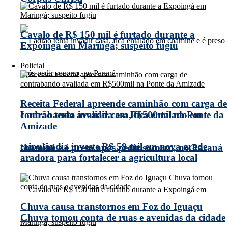
Cavalo de R$ 150 mil é furtado durante a
Expoingá em Maringá; suspeito fugiu
Policial
Receita Federal apreende caminhão com carga de
contrabando avaliada em R$500mil na Ponte da
Ladrão tenta invadir casa, fica entalado em
Amizade
taipulândia investe R$ 58 mil em nova grade
chaminé e é preso após pedir socorro, no Paraná
aradora para fortalecer a agricultura local
Chuva causa transtornos em Foz do Iguaçu
Chuva tomou conta de ruas e avenidas da cidade