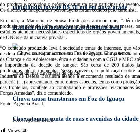
do produto e convidou o próprio cartunista para participar do evento.
taipulândia investe R$ 58 mil em nova grade
Os direitos de imagem dos personagens foram cedidos pelo cartunista.
Em nota, a Mauricio de Sousa Produções afirmou que, “além de
produzir os gibis de linha, que chegam às bancas todos os meses, os
aradora para fortalecer a agricultura local
estúdios atendem necessidades específicas de órgãos governamentais,
de ONGs e da iniciativa privada”.
“O conteúdo produzido leva à sociedade temas de interesse, que vão
desde a função do Supremo Tribunal Federal, passando pelo Estatuto
da Criança e do Adolescente, ética e cidadania com a CGU e MEC até
a importância da doação de sangue. São cerca de 200 títulos já
produzidos até o momento. Nesse universo, a publicação sobre a
Indústria de Defesa Brasileira atende a encomenda resultado de uma
parceria (…) apresentando, entre outros aspectos, temas como proteção
das fronteiras, combate ao contrabando e profissões relacionadas às
Forças Armadas”, diz o comunicado.
Chuva causa transtornos em Foz do Iguaçu
Fonte: Agencia Brasil.
Chuva tomou conta de ruas e avenidas da cidade
Foto: Agência Brasil
Views:
40