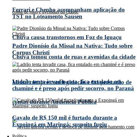
Ferrari e Chenho acompanham aplicação do
TST no Loteamento Sausen
Chuva causa transtornos em Foz do Iguaçu
Padre Dionísio da Missal na Nativa: Tudo sobre
Corpus Christi
Chuva tomou conta de ruas e avenidas da cidade
Ladrão tenta invadir casa, fica entalado em
Missal cumpre com legislação e faz prestação de
chaminé e é preso após pedir socorro, no Paraná
contas durante Audiência Pública
Cavalo de R$ 150 mil é furtado durante a
Expoingá em Maringá; suspeito fugiu
Política