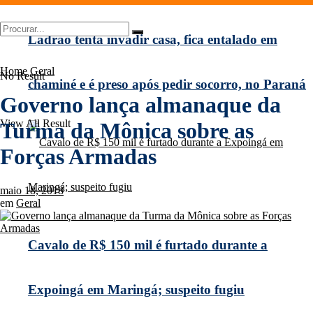
Ladrão tenta invadir casa, fica entalado em
Home
Geral
No Result
chaminé e é preso após pedir socorro, no Paraná
Governo lança almanaque da
View All Result
Turma da Mônica sobre as
Forças Armadas
maio 18, 2018
em
Geral
Cavalo de R$ 150 mil é furtado durante a
Expoingá em Maringá; suspeito fugiu