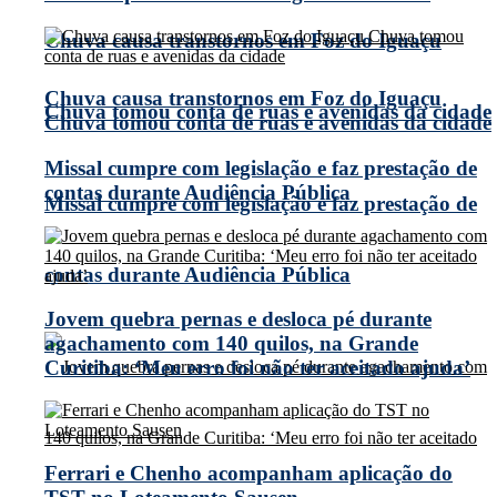
Chuva causa transtornos em Foz do Iguaçu
Chuva causa transtornos em Foz do Iguaçu
Chuva tomou conta de ruas e avenidas da cidade
Chuva tomou conta de ruas e avenidas da cidade
Missal cumpre com legislação e faz prestação de
contas durante Audiência Pública
Missal cumpre com legislação e faz prestação de
contas durante Audiência Pública
Jovem quebra pernas e desloca pé durante
agachamento com 140 quilos, na Grande
Curitiba: ‘Meu erro foi não ter aceitado ajuda’
Ferrari e Chenho acompanham aplicação do