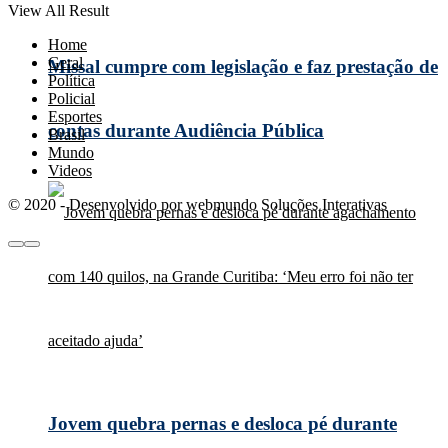
View All Result
Home
Geral
Missal cumpre com legislação e faz prestação de
Política
Policial
Esportes
contas durante Audiência Pública
Brasil
Mundo
Videos
© 2020 - Desenvolvido por webmundo Soluções Interativas
Jovem quebra pernas e desloca pé durante