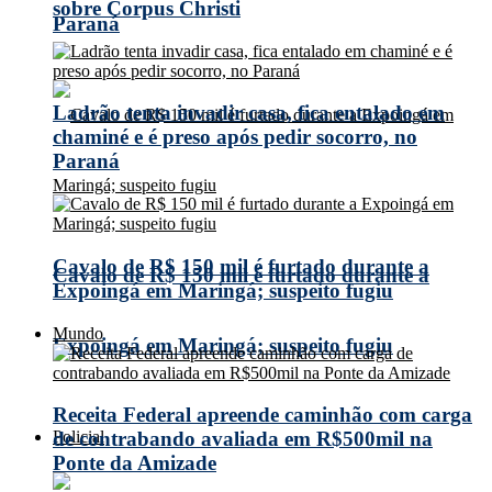
sobre Corpus Christi
Paraná
Ladrão tenta invadir casa, fica entalado em
chaminé e é preso após pedir socorro, no
Paraná
Cavalo de R$ 150 mil é furtado durante a
Cavalo de R$ 150 mil é furtado durante a
Expoingá em Maringá; suspeito fugiu
Mundo
Expoingá em Maringá; suspeito fugiu
Receita Federal apreende caminhão com carga
Policial
de contrabando avaliada em R$500mil na
Ponte da Amizade