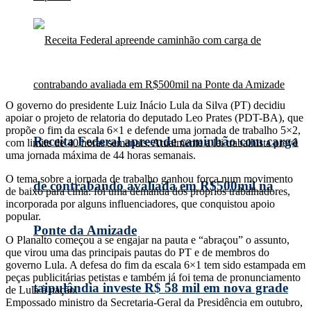
O governo do presidente Luiz Inácio Lula da Silva (PT) decidiu
apoiar o projeto de relatoria do deputado Leo Prates (PDT-BA), que
propõe o fim da escala 6×1 e defende uma jornada de trabalho 5×2,
Receita Federal apreende caminhão com carga
com limite de 40 horas semanais. Atualmente a lei trabalhista prevê
uma jornada máxima de 44 horas semanais.
O tema sobre a jornada de trabalho ganhou força num movimento
de contrabando avaliada em R$500mil na
de baixo para cima: foi uma demanda dos próprios trabalhadores,
incorporada por alguns influenciadores, que conquistou apoio
popular.
Ponte da Amizade
O Planalto começou a se engajar na pauta e “abraçou” o assunto,
que virou uma das principais pautas do PT e de membros do
governo Lula. A defesa do fim da escala 6×1 tem sido estampada em
peças publicitárias petistas e também já foi tema de pronunciamento
taipulândia investe R$ 58 mil em nova grade
de Lula à nação.
Empossado ministro da Secretaria-Geral da Presidência em outubro,