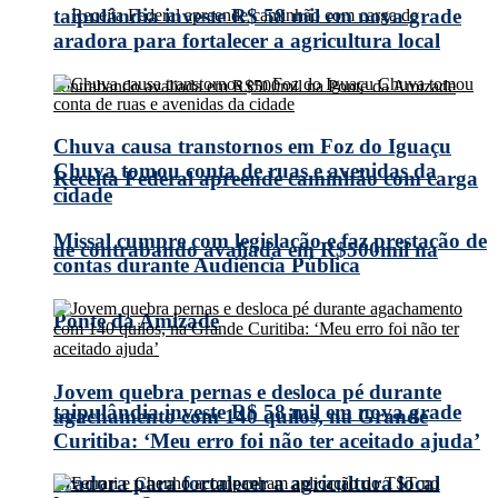
taipulândia investe R$ 58 mil em nova grade
aradora para fortalecer a agricultura local
Chuva causa transtornos em Foz do Iguaçu
Chuva tomou conta de ruas e avenidas da
Receita Federal apreende caminhão com carga
cidade
Missal cumpre com legislação e faz prestação de
de contrabando avaliada em R$500mil na
contas durante Audiência Pública
Ponte da Amizade
Jovem quebra pernas e desloca pé durante
taipulândia investe R$ 58 mil em nova grade
agachamento com 140 quilos, na Grande
Curitiba: ‘Meu erro foi não ter aceitado ajuda’
aradora para fortalecer a agricultura local