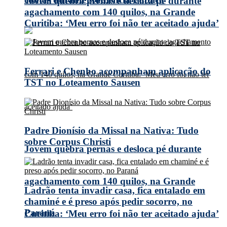
Jovem quebra pernas e desloca pé durante
agachamento com 140 quilos, na Grande
Curitiba: ‘Meu erro foi não ter aceitado ajuda’
Ferrari e Chenho acompanham aplicação do
TST no Loteamento Sausen
Padre Dionísio da Missal na Nativa: Tudo
sobre Corpus Christi
Jovem quebra pernas e desloca pé durante
agachamento com 140 quilos, na Grande
Ladrão tenta invadir casa, fica entalado em
chaminé e é preso após pedir socorro, no
Paraná
Curitiba: ‘Meu erro foi não ter aceitado ajuda’