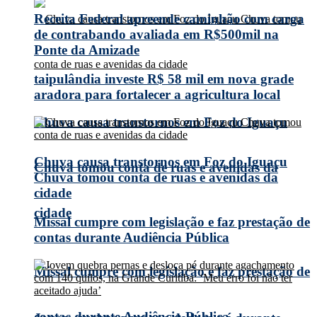
Receita Federal apreende caminhão com carga
de contrabando avaliada em R$500mil na
Ponte da Amizade
taipulândia investe R$ 58 mil em nova grade
aradora para fortalecer a agricultura local
Chuva causa transtornos em Foz do Iguaçu
Chuva causa transtornos em Foz do Iguaçu
Chuva tomou conta de ruas e avenidas da
Chuva tomou conta de ruas e avenidas da
cidade
cidade
Missal cumpre com legislação e faz prestação de
contas durante Audiência Pública
Missal cumpre com legislação e faz prestação de
contas durante Audiência Pública