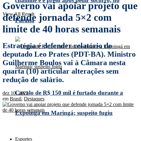
chaminé e é preso após pedir socorro, no
Governo vai apoiar projeto que
View All Result
defende jornada 5×2 com
Paraná
limite de 40 horas semanais
Estratégia é defender relatório do
deputado Leo Prates (PDT-BA). Ministro
Guilherme Boulos vai à Câmara nesta
quarta (10) articular alterações sem
redução de salário.
Cavalo de R$ 150 mil é furtado durante a
dez 10, 2025
em
Brasil
,
Destaques
Expoingá em Maringá; suspeito fugiu
Esportes