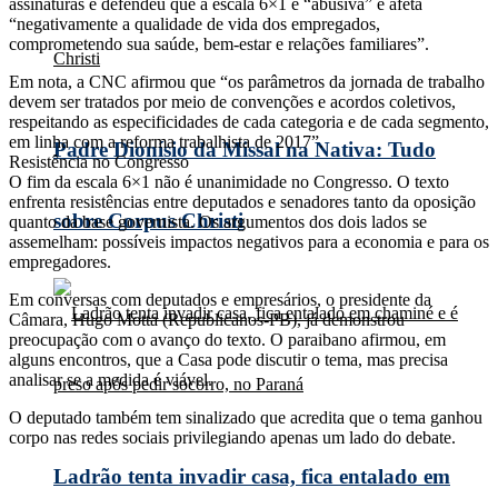
assinaturas e defendeu que a escala 6×1 é “abusiva” e afeta
“negativamente a qualidade de vida dos empregados,
comprometendo sua saúde, bem-estar e relações familiares”.
Em nota, a CNC afirmou que “os parâmetros da jornada de trabalho
devem ser tratados por meio de convenções e acordos coletivos,
respeitando as especificidades de cada categoria e de cada segmento,
em linha com a reforma trabalhista de 2017”.
Padre Dionísio da Missal na Nativa: Tudo
Resistência no Congresso
O fim da escala 6×1 não é unanimidade no Congresso. O texto
enfrenta resistências entre deputados e senadores tanto da oposição
sobre Corpus Christi
quanto da base governista. Os argumentos dos dois lados se
assemelham: possíveis impactos negativos para a economia e para os
empregadores.
Em conversas com deputados e empresários, o presidente da
Câmara, Hugo Motta (Republicanos-PB), já demonstrou
preocupação com o avanço do texto. O paraibano afirmou, em
alguns encontros, que a Casa pode discutir o tema, mas precisa
analisar se a medida é viável.
O deputado também tem sinalizado que acredita que o tema ganhou
corpo nas redes sociais privilegiando apenas um lado do debate.
Ladrão tenta invadir casa, fica entalado em