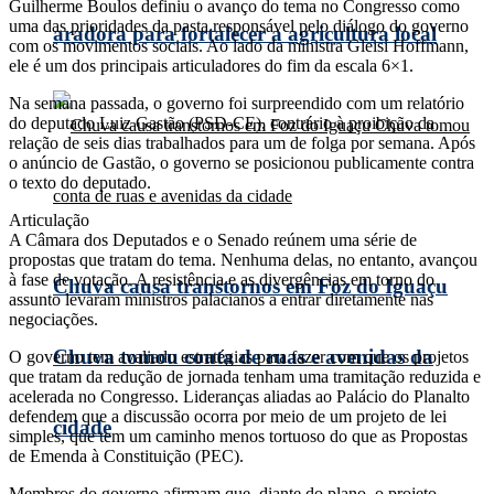
Guilherme Boulos definiu o avanço do tema no Congresso como
uma das prioridades da pasta responsável pelo diálogo do governo
aradora para fortalecer a agricultura local
com os movimentos sociais. Ao lado da ministra Gleisi Hoffmann,
ele é um dos principais articuladores do fim da escala 6×1.
Na semana passada, o governo foi surpreendido com um relatório
do deputado Luiz Gastão (PSD-CE), contrário à proibição da
relação de seis dias trabalhados para um de folga por semana. Após
o anúncio de Gastão, o governo se posicionou publicamente contra
o texto do deputado.
Articulação
A Câmara dos Deputados e o Senado reúnem uma série de
propostas que tratam do tema. Nenhuma delas, no entanto, avançou
à fase de votação. A resistência e as divergências em torno do
Chuva causa transtornos em Foz do Iguaçu
assunto levaram ministros palacianos a entrar diretamente nas
negociações.
Chuva tomou conta de ruas e avenidas da
O governo tem avaliado estratégias para fazer com que os projetos
que tratam da redução de jornada tenham uma tramitação reduzida e
acelerada no Congresso. Lideranças aliadas ao Palácio do Planalto
defendem que a discussão ocorra por meio de um projeto de lei
cidade
simples, que tem um caminho menos tortuoso do que as Propostas
de Emenda à Constituição (PEC).
Membros do governo afirmam que, diante do plano, o projeto