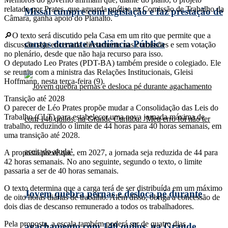
relatado por Prates, que aguarda análise na Comissão de Trabalho da
Missal cumpre com legislação e faz prestação de
Câmara, ganha apoio do Planalto.
🔎O texto será discutido pela Casa em um rito que permite que a
contas durante Audiência Pública
discussão seja encerrada diretamente nas comissões e sem votação
no plenário, desde que não haja recurso para isso.
O deputado Leo Prates (PDT-BA) também preside o colegiado. Ele
se reuniu com a ministra das Relações Institucionais, Gleisi
Hoffmann, nesta terça-feira (9).
Transição até 2028
O parecer de Léo Prates propõe mudar a Consolidação das Leis do
Trabalho (CLT) para estabelecer uma nova jornada máxima de
trabalho, reduzindo o limite de 44 horas para 40 horas semanais, em
uma transição até 2028.
A proposta prevê que, em 2027, a jornada seja reduzida de 44 para
42 horas semanais. No ano seguinte, segundo o texto, o limite
passaria a ser de 40 horas semanais.
O texto determina que a carga terá de ser distribuída em um máximo
Jovem quebra pernas e desloca pé durante
de oito horas diárias de trabalho. Além disso, obriga a concessão de
dois dias de descanso remunerado a todos os trabalhadores.
Pela proposta, a escala também poderá ser de quatro dias
agachamento com 140 quilos, na Grande