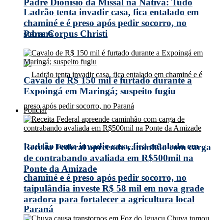
Padre Dionísio da Missal na Nativa: Tudo
Ladrão tenta invadir casa, fica entalado em
chaminé e é preso após pedir socorro, no
Paraná
sobre Corpus Christi
Cavalo de R$ 150 mil é furtado durante a
Expoingá em Maringá; suspeito fugiu
Policial
Ladrão tenta invadir casa, fica entalado em
Receita Federal apreende caminhão com carga
de contrabando avaliada em R$500mil na
Ponte da Amizade
chaminé e é preso após pedir socorro, no
taipulândia investe R$ 58 mil em nova grade
aradora para fortalecer a agricultura local
Paraná