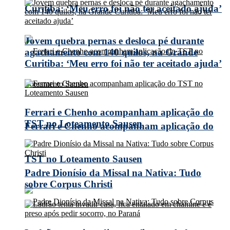
Curitiba: ‘Meu erro foi não ter aceitado ajuda’
Jovem quebra pernas e desloca pé durante
agachamento com 140 quilos, na Grande
Curitiba: ‘Meu erro foi não ter aceitado ajuda’
Ferrari e Chenho acompanham aplicação do
TST no Loteamento Sausen
Ferrari e Chenho acompanham aplicação do
TST no Loteamento Sausen
Padre Dionísio da Missal na Nativa: Tudo
sobre Corpus Christi