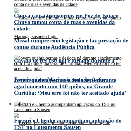
Chuva causa transtornos em Foz do Iguaçu
Chuva tomou conta de ruas e avenidas da
cidade
Missal cumpre com legislação e faz prestação de
contas durante Audiência Pública
Cavalo de R$ 150 mil é furtado durante a
Expoingá em Maringá; suspeito fugiu
Jovem quebra pernas e desloca pé durante
agachamento com 140 quilos, na Grande
Curitiba: ‘Meu erro foi não ter aceitado ajuda’
Política
Ferrari e Chenho acompanham aplicação do
TST no Loteamento Sausen