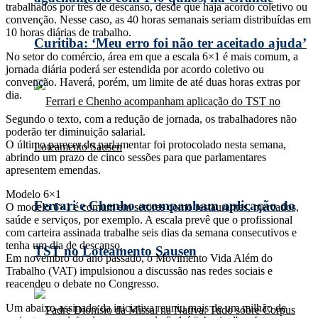
trabalhados por três de descanso, desde que haja acordo coletivo ou
convenção. Nesse caso, as 40 horas semanais seriam distribuídas em
10 horas diárias de trabalho.
Curitiba: ‘Meu erro foi não ter aceitado ajuda’
No setor do comércio, área em que a escala 6×1 é mais comum, a
jornada diária poderá ser estendida por acordo coletivo ou
convenção. Haverá, porém, um limite de até duas horas extras por
dia.
Segundo o texto, com a redução de jornada, os trabalhadores não
poderão ter diminuição salarial.
O último parecer do parlamentar foi protocolado nesta semana,
abrindo um prazo de cinco sessões para que parlamentares
apresentem emendas.
Modelo 6×1
Ferrari e Chenho acompanham aplicação do
O modelo 6×1 é comum em setores como restaurantes, mercados,
saúde e serviços, por exemplo. A escala prevê que o profissional
com carteira assinada trabalhe seis dias da semana consecutivos e
tenha um dia de descanso.
TST no Loteamento Sausen
Em novembro do ano passado, o Movimento Vida Além do
Trabalho (VAT) impulsionou a discussão nas redes sociais e
reacendeu o debate no Congresso.
Um abaixo-assinado da iniciativa reuniu mais de um milhão de