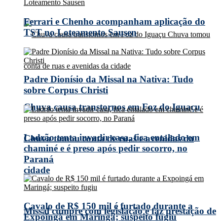
Ferrari e Chenho acompanham aplicação do
TST no Loteamento Sausen
Padre Dionísio da Missal na Nativa: Tudo
sobre Corpus Christi
Chuva causa transtornos em Foz do Iguaçu
Ladrão tenta invadir casa, fica entalado em
Chuva tomou conta de ruas e avenidas da
chaminé e é preso após pedir socorro, no
Paraná
cidade
Cavalo de R$ 150 mil é furtado durante a
Missal cumpre com legislação e faz prestação de
Expoingá em Maringá; suspeito fugiu