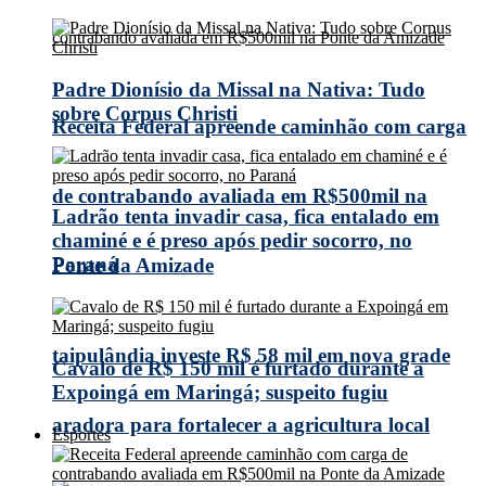
Padre Dionísio da Missal na Nativa: Tudo
sobre Corpus Christi
Receita Federal apreende caminhão com carga
de contrabando avaliada em R$500mil na
Ladrão tenta invadir casa, fica entalado em
chaminé e é preso após pedir socorro, no
Paraná
Ponte da Amizade
taipulândia investe R$ 58 mil em nova grade
Cavalo de R$ 150 mil é furtado durante a
Expoingá em Maringá; suspeito fugiu
aradora para fortalecer a agricultura local
Esportes