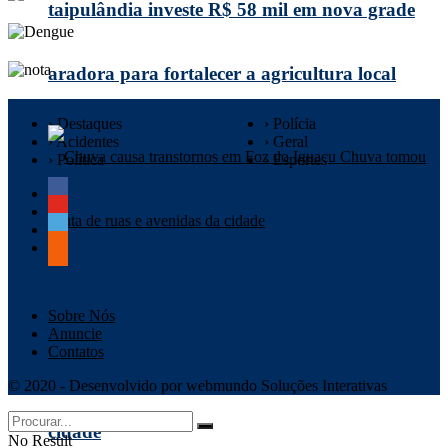
taipulândia investe R$ 58 mil em nova grade
aradora para fortalecer a agricultura local
› Destaques
› Polícia
› Acidentes
› Geral
› Política
› Esportes
Chuva causa transtornos em Foz do Iguaçu
Sobre Nós
Anuncie
Contatos
Chuva tomou conta de ruas e avenidas da
© 2020 - Desenvolvido por webmundo Soluções Interativas
cidade
No Result