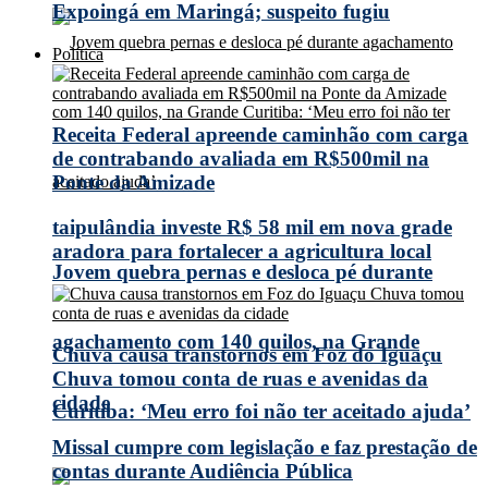
Expoingá em Maringá; suspeito fugiu
Política
Receita Federal apreende caminhão com carga
de contrabando avaliada em R$500mil na
Ponte da Amizade
taipulândia investe R$ 58 mil em nova grade
aradora para fortalecer a agricultura local
Jovem quebra pernas e desloca pé durante
agachamento com 140 quilos, na Grande
Chuva causa transtornos em Foz do Iguaçu
Chuva tomou conta de ruas e avenidas da
cidade
Curitiba: ‘Meu erro foi não ter aceitado ajuda’
Missal cumpre com legislação e faz prestação de
contas durante Audiência Pública