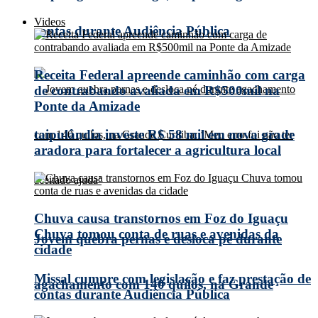
Videos
contas durante Audiência Pública
Receita Federal apreende caminhão com carga
de contrabando avaliada em R$500mil na
Ponte da Amizade
taipulândia investe R$ 58 mil em nova grade
aradora para fortalecer a agricultura local
Chuva causa transtornos em Foz do Iguaçu
Chuva tomou conta de ruas e avenidas da
Jovem quebra pernas e desloca pé durante
cidade
Missal cumpre com legislação e faz prestação de
agachamento com 140 quilos, na Grande
contas durante Audiência Pública