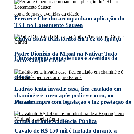
Ferrari e Chenho acompanham aplicação do
TST no Loteamento Sausen
Chuva causa transtornos em Foz do Iguaçu
Padre Dionísio da Missal na Nativa: Tudo
Chuva tomou conta de ruas e avenidas da
sobre Corpus Christi
cidade
Ladrão tenta invadir casa, fica entalado em
chaminé e é preso após pedir socorro, no
Missal cumpre com legislação e faz prestação de
Paraná
contas durante Audiência Pública
Cavalo de R$ 150 mil é furtado durante a