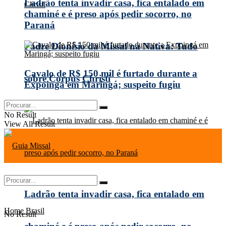
Ladrão tenta invadir casa, fica entalado em
chaminé e é preso após pedir socorro, no
Paraná
Padre Dionísio da Missal na Nativa: Tudo
Cavalo de R$ 150 mil é furtado durante a
sobre Corpus Christi
Expoingá em Maringá; suspeito fugiu
No Result
View All Result
Ladrão tenta invadir casa, fica entalado em
Home
Brasil
No Result