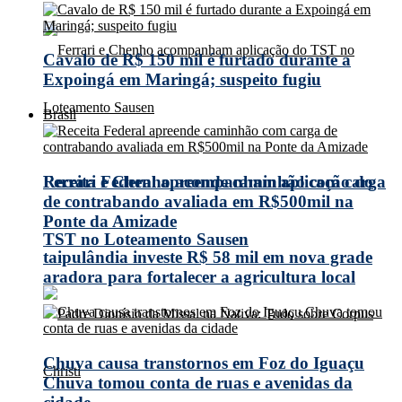
Cavalo de R$ 150 mil é furtado durante a
Expoingá em Maringá; suspeito fugiu
Brasil
Receita Federal apreende caminhão com carga
Ferrari e Chenho acompanham aplicação do
de contrabando avaliada em R$500mil na
Ponte da Amizade
TST no Loteamento Sausen
taipulândia investe R$ 58 mil em nova grade
aradora para fortalecer a agricultura local
Chuva causa transtornos em Foz do Iguaçu
Chuva tomou conta de ruas e avenidas da