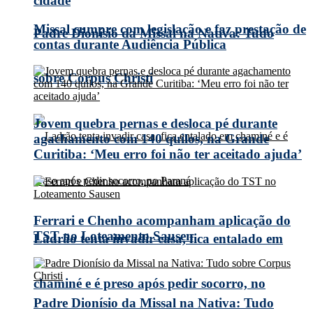
cidade
Missal cumpre com legislação e faz prestação de
Padre Dionísio da Missal na Nativa: Tudo
contas durante Audiência Pública
sobre Corpus Christi
Jovem quebra pernas e desloca pé durante
agachamento com 140 quilos, na Grande
Curitiba: ‘Meu erro foi não ter aceitado ajuda’
Ferrari e Chenho acompanham aplicação do
TST no Loteamento Sausen
Ladrão tenta invadir casa, fica entalado em
chaminé e é preso após pedir socorro, no
Padre Dionísio da Missal na Nativa: Tudo