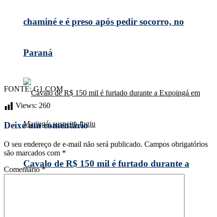
chaminé e é preso após pedir socorro, no
Paraná
FONTE: G1.COM
Views:
260
Deixe um comentário
O seu endereço de e-mail não será publicado.
Campos obrigatórios
são marcados com
*
Cavalo de R$ 150 mil é furtado durante a
Comentário
*
Expoingá em Maringá; suspeito fugiu