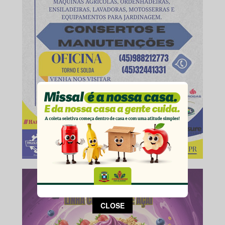
This popup will close in:
12
CLOSE