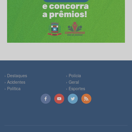
› Destaques
› Polícia
› Acidentes
› Geral
› Política
› Esportes