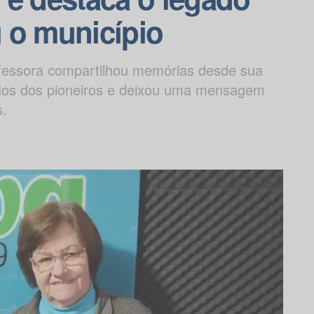
 o município
rofessora compartilhou memórias desde sua
ios dos pioneiros e deixou uma mensagem
s.