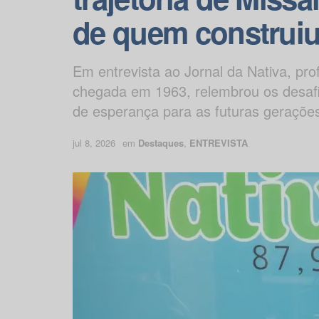
de quem construiu
Em entrevista ao Jornal da Nativa, p
chegada em 1963, relembrou os desaf
de esperança para as futuras geraçõe
jul 8, 2026
em
Destaques
,
ENTREVISTA