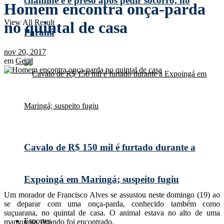
chaminé e é preso após pedir socorro, no
Homem encontra onça-parda
View All Result
no quintal de casa
Paraná
nov 20, 2017
em
Geral
Cavalo de R$ 150 mil é furtado durante a
Expoingá em Maringá; suspeito fugiu
Um morador de Francisco Alves se assustou neste domingo (19) ao
se deparar com uma onça-parda, conhecido também como
suçuarana, no quintal de casa. O animal estava no alto de uma
Esportes
mangueira, quando foi encontrado.