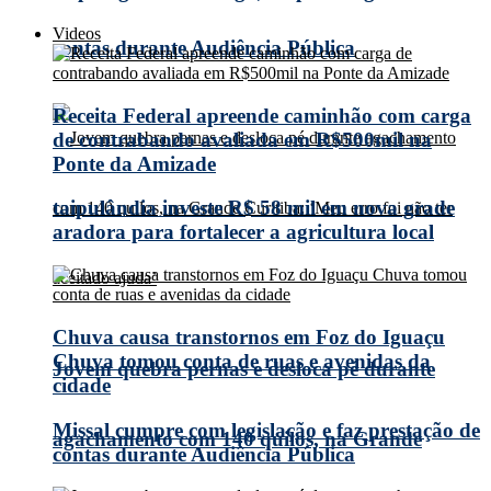
Videos
contas durante Audiência Pública
Receita Federal apreende caminhão com carga
de contrabando avaliada em R$500mil na
Ponte da Amizade
taipulândia investe R$ 58 mil em nova grade
aradora para fortalecer a agricultura local
Chuva causa transtornos em Foz do Iguaçu
Chuva tomou conta de ruas e avenidas da
Jovem quebra pernas e desloca pé durante
cidade
Missal cumpre com legislação e faz prestação de
agachamento com 140 quilos, na Grande
contas durante Audiência Pública