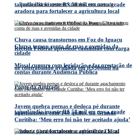
taipulândia investe R$ 58 mil em nova grade
aradora para fortalecer a agricultura local
Chuva causa transtornos em Foz do Iguaçu
Chuva tomou conta de ruas e avenidas da
Receita Federal apreende caminhão com carga
cidade
Missal cumpre com legislação e faz prestação de
de contrabando avaliada em R$500mil na
contas durante Audiência Pública
Ponte da Amizade
Jovem quebra pernas e desloca pé durante
taipulândia investe R$ 58 mil em nova grade
agachamento com 140 quilos, na Grande
Curitiba: ‘Meu erro foi não ter aceitado ajuda’
aradora para fortalecer a agricultura local