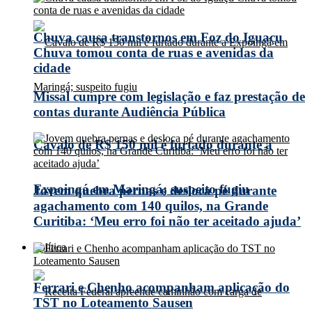
Chuva causa transtornos em Foz do Iguaçu
Chuva tomou conta de ruas e avenidas da
cidade
Missal cumpre com legislação e faz prestação de
contas durante Audiência Pública
Cavalo de R$ 150 mil é furtado durante a
Expoingá em Maringá; suspeito fugiu
Jovem quebra pernas e desloca pé durante
agachamento com 140 quilos, na Grande
Curitiba: ‘Meu erro foi não ter aceitado ajuda’
Política
Ferrari e Chenho acompanham aplicação do
TST no Loteamento Sausen