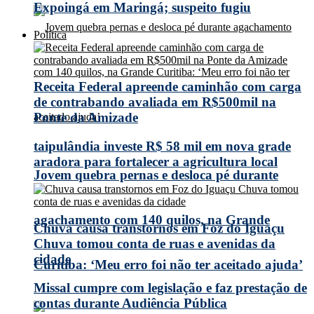
Expoingá em Maringá; suspeito fugiu
Política
Receita Federal apreende caminhão com carga
de contrabando avaliada em R$500mil na
Ponte da Amizade
taipulândia investe R$ 58 mil em nova grade
aradora para fortalecer a agricultura local
Jovem quebra pernas e desloca pé durante
agachamento com 140 quilos, na Grande
Chuva causa transtornos em Foz do Iguaçu
Chuva tomou conta de ruas e avenidas da
cidade
Curitiba: ‘Meu erro foi não ter aceitado ajuda’
Missal cumpre com legislação e faz prestação de
contas durante Audiência Pública