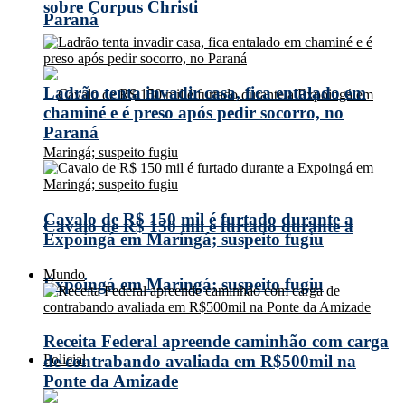
sobre Corpus Christi
Paraná
Ladrão tenta invadir casa, fica entalado em
chaminé e é preso após pedir socorro, no
Paraná
Cavalo de R$ 150 mil é furtado durante a
Cavalo de R$ 150 mil é furtado durante a
Expoingá em Maringá; suspeito fugiu
Mundo
Expoingá em Maringá; suspeito fugiu
Receita Federal apreende caminhão com carga
Policial
de contrabando avaliada em R$500mil na
Ponte da Amizade