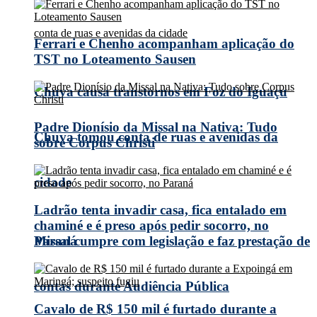
Ferrari e Chenho acompanham aplicação do
TST no Loteamento Sausen
Chuva causa transtornos em Foz do Iguaçu
Padre Dionísio da Missal na Nativa: Tudo
Chuva tomou conta de ruas e avenidas da
sobre Corpus Christi
cidade
Ladrão tenta invadir casa, fica entalado em
chaminé e é preso após pedir socorro, no
Missal cumpre com legislação e faz prestação de
Paraná
contas durante Audiência Pública
Cavalo de R$ 150 mil é furtado durante a