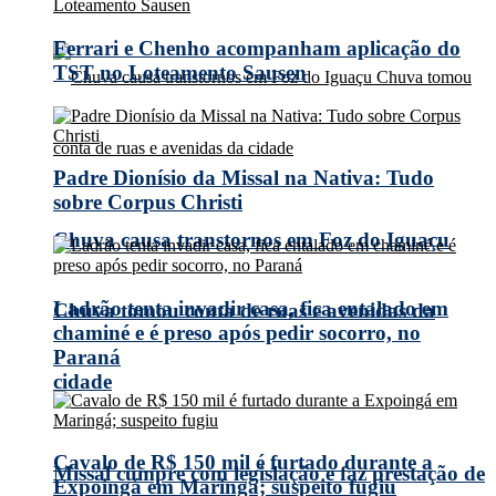
Ferrari e Chenho acompanham aplicação do
TST no Loteamento Sausen
Padre Dionísio da Missal na Nativa: Tudo
sobre Corpus Christi
Chuva causa transtornos em Foz do Iguaçu
Ladrão tenta invadir casa, fica entalado em
Chuva tomou conta de ruas e avenidas da
chaminé e é preso após pedir socorro, no
Paraná
cidade
Cavalo de R$ 150 mil é furtado durante a
Missal cumpre com legislação e faz prestação de
Expoingá em Maringá; suspeito fugiu