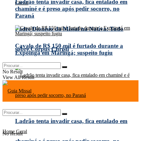
Ladrão tenta invadir casa, fica entalado em
chaminé e é preso após pedir socorro, no
Paraná
Padre Dionísio da Missal na Nativa: Tudo
Cavalo de R$ 150 mil é furtado durante a
sobre Corpus Christi
Expoingá em Maringá; suspeito fugiu
No Result
View All Result
Ladrão tenta invadir casa, fica entalado em
Home
Geral
No Result