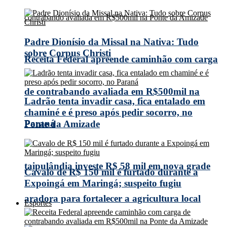
Padre Dionísio da Missal na Nativa: Tudo
sobre Corpus Christi
Receita Federal apreende caminhão com carga
de contrabando avaliada em R$500mil na
Ladrão tenta invadir casa, fica entalado em
chaminé e é preso após pedir socorro, no
Paraná
Ponte da Amizade
taipulândia investe R$ 58 mil em nova grade
Cavalo de R$ 150 mil é furtado durante a
Expoingá em Maringá; suspeito fugiu
aradora para fortalecer a agricultura local
Esportes