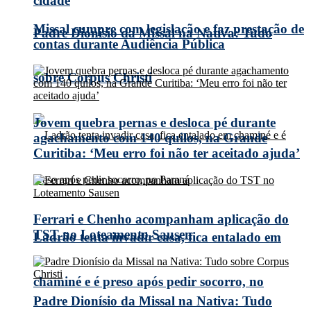
cidade
Missal cumpre com legislação e faz prestação de
Padre Dionísio da Missal na Nativa: Tudo
contas durante Audiência Pública
sobre Corpus Christi
Jovem quebra pernas e desloca pé durante
agachamento com 140 quilos, na Grande
Curitiba: ‘Meu erro foi não ter aceitado ajuda’
Ferrari e Chenho acompanham aplicação do
TST no Loteamento Sausen
Ladrão tenta invadir casa, fica entalado em
chaminé e é preso após pedir socorro, no
Padre Dionísio da Missal na Nativa: Tudo