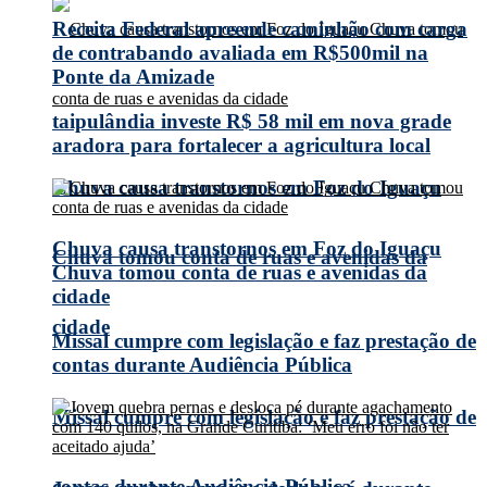
Receita Federal apreende caminhão com carga
de contrabando avaliada em R$500mil na
Ponte da Amizade
taipulândia investe R$ 58 mil em nova grade
aradora para fortalecer a agricultura local
Chuva causa transtornos em Foz do Iguaçu
Chuva causa transtornos em Foz do Iguaçu
Chuva tomou conta de ruas e avenidas da
Chuva tomou conta de ruas e avenidas da
cidade
cidade
Missal cumpre com legislação e faz prestação de
contas durante Audiência Pública
Missal cumpre com legislação e faz prestação de
contas durante Audiência Pública