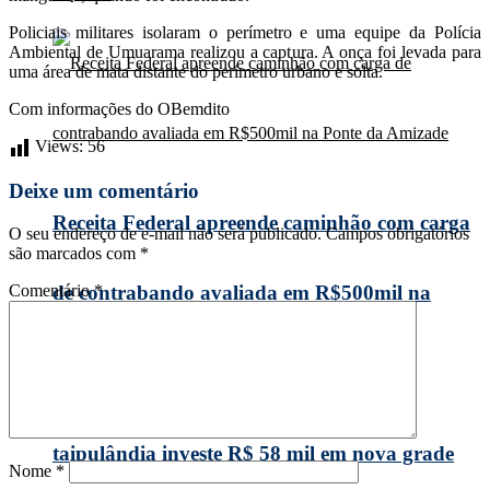
Policiais militares isolaram o perímetro e uma equipe da Polícia
Ambiental de Umuarama realizou a captura. A onça foi levada para
uma área de mata distante do perímetro urbano e solta.
Com informações do OBemdito
Views:
56
Deixe um comentário
Receita Federal apreende caminhão com carga
O seu endereço de e-mail não será publicado.
Campos obrigatórios
são marcados com
*
Comentário
*
de contrabando avaliada em R$500mil na
Ponte da Amizade
taipulândia investe R$ 58 mil em nova grade
Nome
*