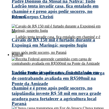
Padre Dionísio da Missal na Nativa: Tudo
Ladrão tenta invadir casa, fica entalado em
chaminé e é preso após pedir socorro, no
Paraná
sobre Corpus Christi
Cavalo de R$ 150 mil é furtado durante a
Expoingá em Maringá; suspeito fugiu
Policial
Ladrão tenta invadir casa, fica entalado em
Receita Federal apreende caminhão com carga
de contrabando avaliada em R$500mil na
Ponte da Amizade
chaminé e é preso após pedir socorro, no
taipulândia investe R$ 58 mil em nova grade
aradora para fortalecer a agricultura local
Paraná