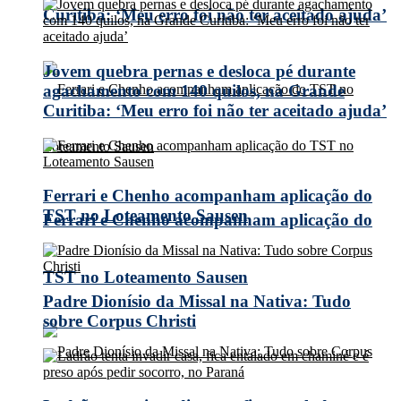
Curitiba: ‘Meu erro foi não ter aceitado ajuda’
Jovem quebra pernas e desloca pé durante
agachamento com 140 quilos, na Grande
Curitiba: ‘Meu erro foi não ter aceitado ajuda’
Ferrari e Chenho acompanham aplicação do
TST no Loteamento Sausen
Ferrari e Chenho acompanham aplicação do
TST no Loteamento Sausen
Padre Dionísio da Missal na Nativa: Tudo
sobre Corpus Christi