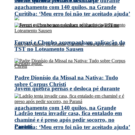
Jovem quebra pernas e desloca pé durante
agachamento com 140 quilos, na Grande
Curitiba: ‘Meu erro foi não ter aceitado ajuda’
Ferrari e Chenho acompanham aplicação do
TST no Loteamento Sausen
Padre Dionísio da Missal na Nativa: Tudo
sobre Corpus Christi
Jovem quebra pernas e desloca pé durante
agachamento com 140 quilos, na Grande
Ladrão tenta invadir casa, fica entalado em
chaminé e é preso após pedir socorro, no
Paraná
Curitiba: ‘Meu erro foi não ter aceitado ajuda’