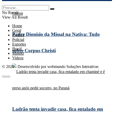
No Result
View All Result
Home
Geral
Padre Dionísio da Missal na Nativa: Tudo
Política
Policial
Esportes
Brasil
sobre Corpus Christi
Mundo
Videos
© 2020 - Desenvolvido por webmundo Soluções Interativas
Ladrão tenta invadir casa, fica entalado em