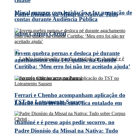
cidade
Missal cumpre com legislação e faz prestação de
Padre Dionísio da Missal na Nativa: Tudo
contas durante Audiência Pública
sobre Corpus Christi
Jovem quebra pernas e desloca pé durante
agachamento com 140 quilos, na Grande
Curitiba: ‘Meu erro foi não ter aceitado ajuda’
Ferrari e Chenho acompanham aplicação do
TST no Loteamento Sausen
Ladrão tenta invadir casa, fica entalado em
chaminé e é preso após pedir socorro, no
Padre Dionísio da Missal na Nativa: Tudo