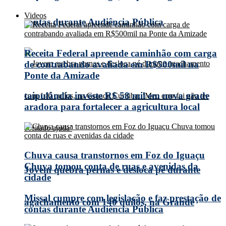
Videos
contas durante Audiência Pública
Receita Federal apreende caminhão com carga
de contrabando avaliada em R$500mil na
Ponte da Amizade
taipulândia investe R$ 58 mil em nova grade
aradora para fortalecer a agricultura local
Chuva causa transtornos em Foz do Iguaçu
Chuva tomou conta de ruas e avenidas da
Jovem quebra pernas e desloca pé durante
cidade
Missal cumpre com legislação e faz prestação de
agachamento com 140 quilos, na Grande
contas durante Audiência Pública