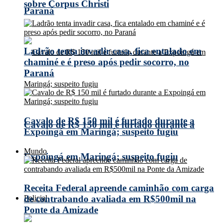
sobre Corpus Christi
Paraná
Ladrão tenta invadir casa, fica entalado em
chaminé e é preso após pedir socorro, no
Paraná
Cavalo de R$ 150 mil é furtado durante a
Cavalo de R$ 150 mil é furtado durante a
Expoingá em Maringá; suspeito fugiu
Mundo
Expoingá em Maringá; suspeito fugiu
Receita Federal apreende caminhão com carga
Policial
de contrabando avaliada em R$500mil na
Ponte da Amizade