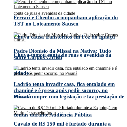
Ferrari e Chenho acompanham aplicação do
TST no Loteamento Sausen
Chuva causa transtornos em Foz do Iguaçu
Padre Dionísio da Missal na Nativa: Tudo
Chuva tomou conta de ruas e avenidas da
sobre Corpus Christi
cidade
Ladrão tenta invadir casa, fica entalado em
chaminé e é preso após pedir socorro, no
Missal cumpre com legislação e faz prestação de
Paraná
contas durante Audiência Pública
Cavalo de R$ 150 mil é furtado durante a