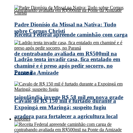
Padre Dionísio da Missal na Nativa: Tudo
sobre Corpus Christi
Receita Federal apreende caminhão com carga
de contrabando avaliada em R$500mil na
Ladrão tenta invadir casa, fica entalado em
chaminé e é preso após pedir socorro, no
Paraná
Ponte da Amizade
taipulândia investe R$ 58 mil em nova grade
Cavalo de R$ 150 mil é furtado durante a
Expoingá em Maringá; suspeito fugiu
aradora para fortalecer a agricultura local
Esportes