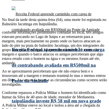
No final da tarde desta quinta-feira (04), uma morte foi registrada no
Balneário Jacutinga em Itaipulândia.
conforme informações preliminares coletadas no local, três amigos
estavam pescando no Lago de Itaipu e ao retornarem para a
margem, mais precisamente no ponto onde os barcos atracam ao
lado do píer na praia do balneário Jacutinga, um dos integrantes do
Receita Federal apreende caminhão com carga
grupo teria pulado na água há aproximandamente 10 metros da
margem e quando o barco atracou os amigos perceberam que algo
estava errado com o homem na água e os mesmos foram até ele,
andando.
de contrabando avaliada em R$500mil na
Ao se aproximarem perceberam que ele não estava bem e o
trouxeram até a margem e tentaram reanimá-lo mas o memso entrou
em óbito. As causas da morte e as circunstâncias como ocorreu serão
Ponte da Amizade
investigadas.
Conforme repassou a Polícia Militar o homem foi identificado como
Itamar da Silva de 40 anos de idade, morador de Medianeira.
taipulândia investe R$ 58 mil em nova grade
A Polícia Militar esteve no local e isolou a área até a chegada da