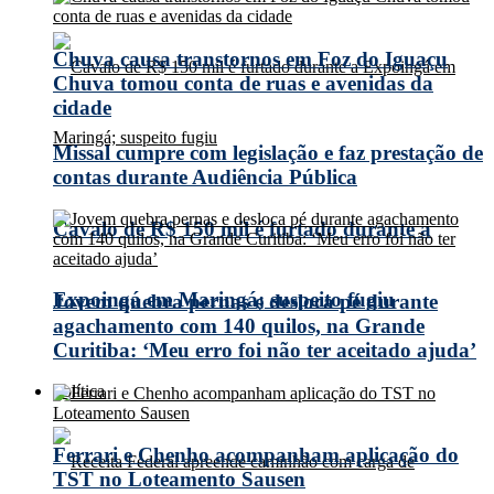
Chuva causa transtornos em Foz do Iguaçu
Chuva tomou conta de ruas e avenidas da
cidade
Missal cumpre com legislação e faz prestação de
contas durante Audiência Pública
Cavalo de R$ 150 mil é furtado durante a
Expoingá em Maringá; suspeito fugiu
Jovem quebra pernas e desloca pé durante
agachamento com 140 quilos, na Grande
Curitiba: ‘Meu erro foi não ter aceitado ajuda’
Política
Ferrari e Chenho acompanham aplicação do
TST no Loteamento Sausen