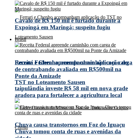
Cavalo de R$ 150 mil é furtado durante a
Expoingá em Maringá; suspeito fugiu
Brasil
Receita Federal apreende caminhão com carga
Ferrari e Chenho acompanham aplicação do
de contrabando avaliada em R$500mil na
Ponte da Amizade
TST no Loteamento Sausen
taipulândia investe R$ 58 mil em nova grade
aradora para fortalecer a agricultura local
Chuva causa transtornos em Foz do Iguaçu
Chuva tomou conta de ruas e avenidas da