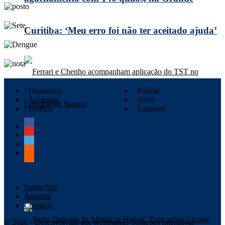
Curitiba: ‘Meu erro foi não ter aceitado ajuda’
› Destaques
› Polícia
› Acidentes
› Geral
› Política
› Esportes
Ferrari e Chenho acompanham aplicação do
TST no Loteamento Sausen
Sobre Nós
Anuncie
Contatos
© 2020 - Desenvolvido por webmundo Soluções Interativas