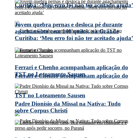
Curitiba: ‘Meu erro foi não ter aceitado ajuda’
Jovem quebra pernas e desloca pé durante
agachamento com 140 quilos, na Grande
Curitiba: ‘Meu erro foi não ter aceitado ajuda’
Ferrari e Chenho acompanham aplicação do
TST no Loteamento Sausen
Ferrari e Chenho acompanham aplicação do
TST no Loteamento Sausen
Padre Dionísio da Missal na Nativa: Tudo
sobre Corpus Christi