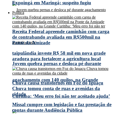
Expoingá em Maringá; suspeito fugiu
Política
Receita Federal apreende caminhão com carga
de contrabando avaliada em R$500mil na
Ponte da Amizade
taipulândia investe R$ 58 mil em nova grade
aradora para fortalecer a agricultura local
Jovem quebra pernas e desloca pé durante
agachamento com 140 quilos, na Grande
Chuva causa transtornos em Foz do Iguaçu
Chuva tomou conta de ruas e avenidas da
cidade
Curitiba: ‘Meu erro foi não ter aceitado ajuda’
Missal cumpre com legislação e faz prestação de
contas durante Audiência Pública