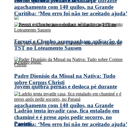
Jovem quebra pernas e desloca pé durante
agachamento com 140 quilos, na Grande
Curitiba: ‘Meu erro foi não ter aceitado ajuda’
Ferrari e Chenho acompanham aplicação do
TST no Loteamento Sausen
Padre Dionísio da Missal na Nativa: Tudo
sobre Corpus Christi
Jovem quebra pernas e desloca pé durante
agachamento com 140 quilos, na Grande
Ladrão tenta invadir casa, fica entalado em
chaminé e é preso após pedir socorro, no
Paraná
Curitiba: ‘Meu erro foi não ter aceitado ajuda’