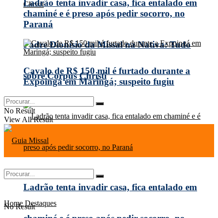
Ladrão tenta invadir casa, fica entalado em
chaminé e é preso após pedir socorro, no
Paraná
Padre Dionísio da Missal na Nativa: Tudo
Cavalo de R$ 150 mil é furtado durante a
sobre Corpus Christi
Expoingá em Maringá; suspeito fugiu
No Result
View All Result
Ladrão tenta invadir casa, fica entalado em
Home
Destaques
No Result