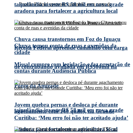
taipulândia investe R$ 58 mil em nova grade
aradora para fortalecer a agricultura local
Chuva causa transtornos em Foz do Iguaçu
Chuva tomou conta de ruas e avenidas da
Receita Federal apreende caminhão com carga
cidade
Missal cumpre com legislação e faz prestação de
de contrabando avaliada em R$500mil na
contas durante Audiência Pública
Ponte da Amizade
Jovem quebra pernas e desloca pé durante
taipulândia investe R$ 58 mil em nova grade
agachamento com 140 quilos, na Grande
Curitiba: ‘Meu erro foi não ter aceitado ajuda’
aradora para fortalecer a agricultura local