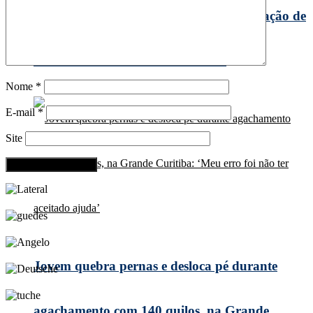
Missal cumpre com legislação e faz prestação de
contas durante Audiência Pública
Nome
*
E-mail
*
Site
Jovem quebra pernas e desloca pé durante
agachamento com 140 quilos, na Grande