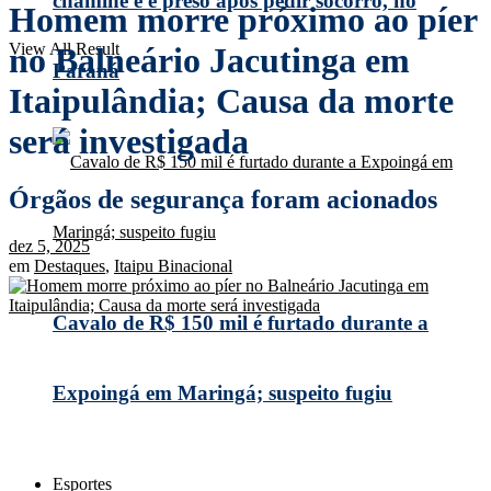
chaminé e é preso após pedir socorro, no
Homem morre próximo ao píer
View All Result
no Balneário Jacutinga em
Paraná
Itaipulândia; Causa da morte
será investigada
Órgãos de segurança foram acionados
dez 5, 2025
em
Destaques
,
Itaipu Binacional
Cavalo de R$ 150 mil é furtado durante a
Expoingá em Maringá; suspeito fugiu
Esportes