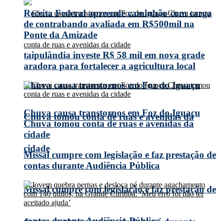
Receita Federal apreende caminhão com carga
de contrabando avaliada em R$500mil na
Ponte da Amizade
taipulândia investe R$ 58 mil em nova grade
aradora para fortalecer a agricultura local
Chuva causa transtornos em Foz do Iguaçu
Chuva causa transtornos em Foz do Iguaçu
Chuva tomou conta de ruas e avenidas da
Chuva tomou conta de ruas e avenidas da
cidade
cidade
Missal cumpre com legislação e faz prestação de
contas durante Audiência Pública
Missal cumpre com legislação e faz prestação de
contas durante Audiência Pública