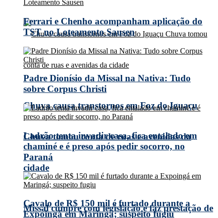
Ferrari e Chenho acompanham aplicação do
TST no Loteamento Sausen
Padre Dionísio da Missal na Nativa: Tudo
sobre Corpus Christi
Chuva causa transtornos em Foz do Iguaçu
Ladrão tenta invadir casa, fica entalado em
Chuva tomou conta de ruas e avenidas da
chaminé e é preso após pedir socorro, no
Paraná
cidade
Cavalo de R$ 150 mil é furtado durante a
Missal cumpre com legislação e faz prestação de
Expoingá em Maringá; suspeito fugiu