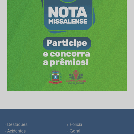
› Destaques
› Polícia
› Acidentes
› Geral