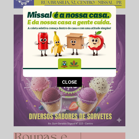
This popup will close in:
14
CLOSE