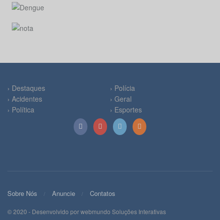
› Destaques
› Polícia
› Acidentes
› Geral
› Política
› Esportes
Sobre Nós
Anuncie
Contatos
© 2020 - Desenvolvido por webmundo Soluções Interativas