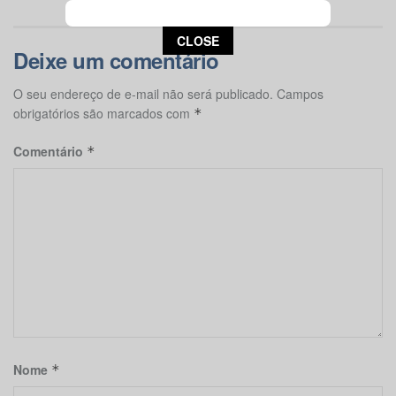
This popup will close in:
15
CLOSE
Deixe um comentário
O seu endereço de e-mail não será publicado.
Campos
obrigatórios são marcados com
*
Comentário
*
Nome
*