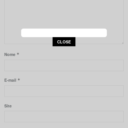
This popup will close in:
15
CLOSE
Nome
*
E-mail
*
Site