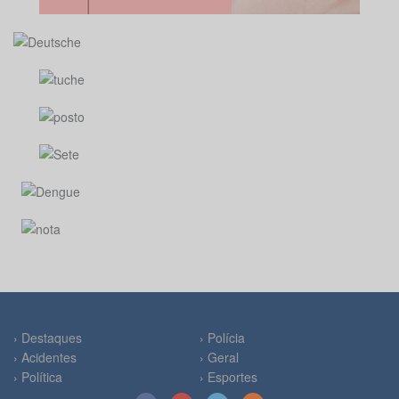
› Destaques
› Polícia
› Acidentes
› Geral
› Política
› Esportes