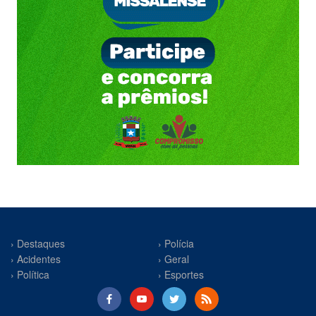
› Destaques
› Polícia
› Acidentes
› Geral
› Política
› Esportes