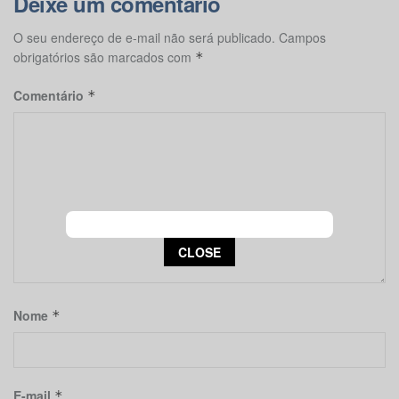
Deixe um comentário
O seu endereço de e-mail não será publicado.
Campos
obrigatórios são marcados com
*
Comentário
*
This popup will close in:
14
CLOSE
Nome
*
E-mail
*