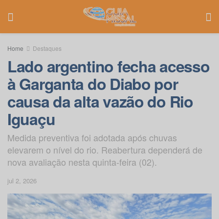
Home
Destaques
Lado argentino fecha acesso
à Garganta do Diabo por
causa da alta vazão do Rio
Iguaçu
Medida preventiva foi adotada após chuvas
elevarem o nível do rio. Reabertura dependerá de
nova avaliação nesta quinta-feira (02).
jul 2, 2026