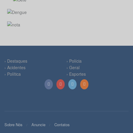
› Destaques
› Polícia
› Acidentes
› Geral
› Política
› Esportes
Sobre Nós
Anuncie
Contatos