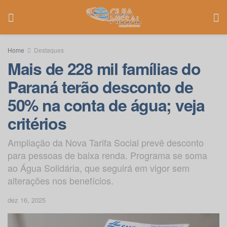
Home
Destaques
Mais de 228 mil famílias do
Paraná terão desconto de
50% na conta de água; veja
critérios
Ampliação da Nova Tarifa Social prevê desconto
para pessoas de baixa renda. Programa se soma
ao Água Solidária, que seguirá em vigor sem
alterações nos benefícios.
dez 16, 2025