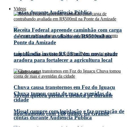
Videos
contas durante Audiência Pública
Receita Federal apreende caminhão com carga
de contrabando avaliada em R$500mil na
Ponte da Amizade
taipulândia investe R$ 58 mil em nova grade
aradora para fortalecer a agricultura local
Chuva causa transtornos em Foz do Iguaçu
Chuva tomou conta de ruas e avenidas da
Jovem quebra pernas e desloca pé durante
cidade
Missal cumpre com legislação e faz prestação de
agachamento com 140 quilos, na Grande
contas durante Audiência Pública