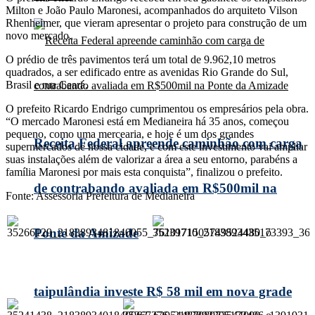
Milton e João Paulo Maronesi, acompanhados do arquiteto Vilson
Rhenheimer, que vieram apresentar o projeto para construção de um
novo mercado.
O prédio de três pavimentos terá um total de 9.962,10 metros
quadrados, a ser edificado entre as avenidas Rio Grande do Sul,
Brasil e rua Ceará.
O prefeito Ricardo Endrigo cumprimentou os empresários pela obra.
“O mercado Maronesi está em Medianeira há 35 anos, começou
pequeno, como uma mercearia, e hoje é um dos grandes
Receita Federal apreende caminhão com carga
supermercados de nossa cidade, e com este investimento vai ampliar
suas instalações além de valorizar a área a seu entorno, parabéns a
família Maronesi por mais esta conquista”, finalizou o prefeito.
de contrabando avaliada em R$500mil na
Fonte: Assessoria Prefeitura de Medianeira
Ponte da Amizade
taipulândia investe R$ 58 mil em nova grade