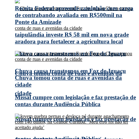
Receita Federal apreende caminhão com carga
de contrabando avaliada em R$500mil na
Ponte da Amizade
taipulândia investe R$ 58 mil em nova grade
aradora para fortalecer a agricultura local
Chuva causa transtornos em Foz do Iguaçu
Chuva causa transtornos em Foz do Iguaçu
Chuva tomou conta de ruas e avenidas da
Chuva tomou conta de ruas e avenidas da
cidade
cidade
Missal cumpre com legislação e faz prestação de
contas durante Audiência Pública
Missal cumpre com legislação e faz prestação de
contas durante Audiência Pública