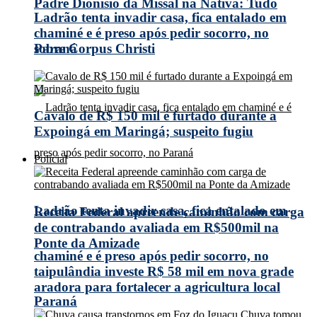
Padre Dionísio da Missal na Nativa: Tudo
Ladrão tenta invadir casa, fica entalado em
chaminé e é preso após pedir socorro, no
Paraná
sobre Corpus Christi
Cavalo de R$ 150 mil é furtado durante a
Expoingá em Maringá; suspeito fugiu
Policial
Ladrão tenta invadir casa, fica entalado em
Receita Federal apreende caminhão com carga
de contrabando avaliada em R$500mil na
Ponte da Amizade
chaminé e é preso após pedir socorro, no
taipulândia investe R$ 58 mil em nova grade
aradora para fortalecer a agricultura local
Paraná