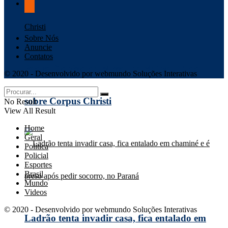
Sobre Nós
Anuncie
Contatos
Padre Dionísio da Missal na Nativa: Tudo
© 2020 - Desenvolvido por webmundo Soluções Interativas
sobre Corpus Christi
No Result
View All Result
Home
Geral
Política
Policial
Esportes
Brasil
Mundo
Videos
© 2020 - Desenvolvido por webmundo Soluções Interativas
Ladrão tenta invadir casa, fica entalado em