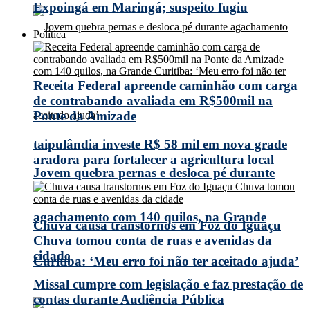
Expoingá em Maringá; suspeito fugiu
Política
Receita Federal apreende caminhão com carga
de contrabando avaliada em R$500mil na
Ponte da Amizade
taipulândia investe R$ 58 mil em nova grade
aradora para fortalecer a agricultura local
Jovem quebra pernas e desloca pé durante
agachamento com 140 quilos, na Grande
Chuva causa transtornos em Foz do Iguaçu
Chuva tomou conta de ruas e avenidas da
cidade
Curitiba: ‘Meu erro foi não ter aceitado ajuda’
Missal cumpre com legislação e faz prestação de
contas durante Audiência Pública