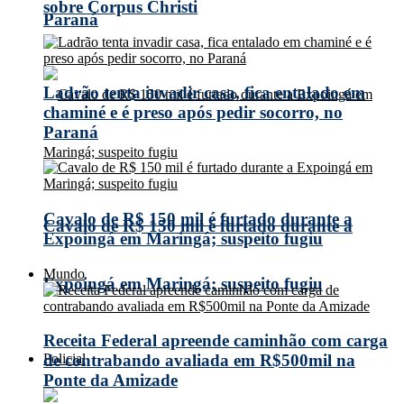
sobre Corpus Christi
Paraná
Ladrão tenta invadir casa, fica entalado em
chaminé e é preso após pedir socorro, no
Paraná
Cavalo de R$ 150 mil é furtado durante a
Cavalo de R$ 150 mil é furtado durante a
Expoingá em Maringá; suspeito fugiu
Mundo
Expoingá em Maringá; suspeito fugiu
Receita Federal apreende caminhão com carga
Policial
de contrabando avaliada em R$500mil na
Ponte da Amizade