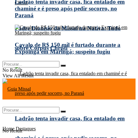
Ladrão tenta invadir casa, fica entalado em
chaminé e é preso após pedir socorro, no
Paraná
Padre Dionísio da Missal na Nativa: Tudo
Cavalo de R$ 150 mil é furtado durante a
sobre Corpus Christi
Expoingá em Maringá; suspeito fugiu
No Result
View All Result
Ladrão tenta invadir casa, fica entalado em
Home
Destaques
No Result