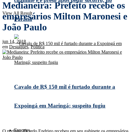
chaminé e é preso após pedir socorro, no
Medianeira: Prefeito recebe os
View All Result
empresários Milton Maronesi e
Paraná
João Paulo
jun 14, 2018
em
Destaques
,
Política
Cavalo de R$ 150 mil é furtado durante a
Expoingá em Maringá; suspeito fugiu
Esportes
O prefeito Ricardo Endrigo recebeu em seu gabinete os empresários