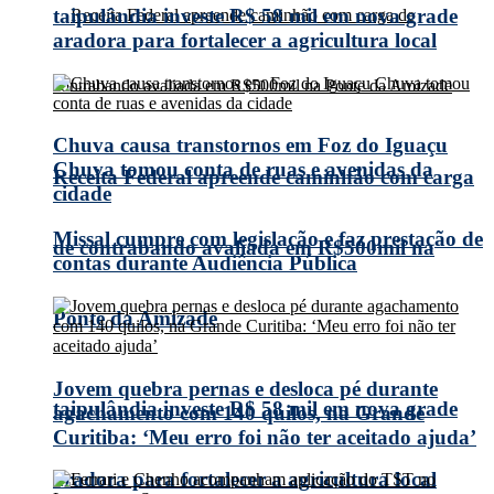
taipulândia investe R$ 58 mil em nova grade
aradora para fortalecer a agricultura local
Chuva causa transtornos em Foz do Iguaçu
Chuva tomou conta de ruas e avenidas da
Receita Federal apreende caminhão com carga
cidade
Missal cumpre com legislação e faz prestação de
de contrabando avaliada em R$500mil na
contas durante Audiência Pública
Ponte da Amizade
Jovem quebra pernas e desloca pé durante
taipulândia investe R$ 58 mil em nova grade
agachamento com 140 quilos, na Grande
Curitiba: ‘Meu erro foi não ter aceitado ajuda’
aradora para fortalecer a agricultura local