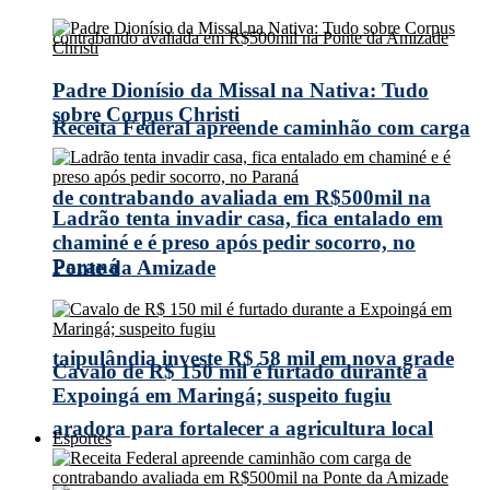
Padre Dionísio da Missal na Nativa: Tudo
sobre Corpus Christi
Receita Federal apreende caminhão com carga
de contrabando avaliada em R$500mil na
Ladrão tenta invadir casa, fica entalado em
chaminé e é preso após pedir socorro, no
Paraná
Ponte da Amizade
taipulândia investe R$ 58 mil em nova grade
Cavalo de R$ 150 mil é furtado durante a
Expoingá em Maringá; suspeito fugiu
aradora para fortalecer a agricultura local
Esportes