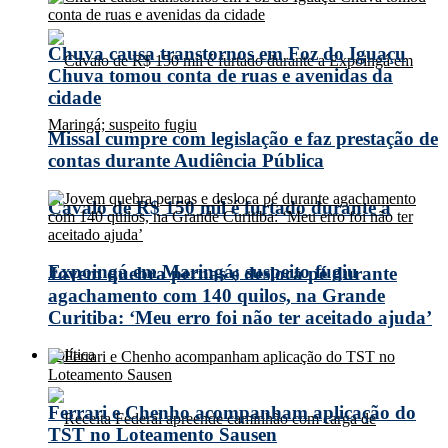
Chuva causa transtornos em Foz do Iguaçu
Chuva tomou conta de ruas e avenidas da
cidade
Missal cumpre com legislação e faz prestação de
contas durante Audiência Pública
Cavalo de R$ 150 mil é furtado durante a
Expoingá em Maringá; suspeito fugiu
Jovem quebra pernas e desloca pé durante
agachamento com 140 quilos, na Grande
Curitiba: ‘Meu erro foi não ter aceitado ajuda’
Política
Ferrari e Chenho acompanham aplicação do
TST no Loteamento Sausen