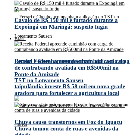
Cavalo de R$ 150 mil é furtado durante a
Expoingá em Maringá; suspeito fugiu
Brasil
Receita Federal apreende caminhão com carga
Ferrari e Chenho acompanham aplicação do
de contrabando avaliada em R$500mil na
Ponte da Amizade
TST no Loteamento Sausen
taipulândia investe R$ 58 mil em nova grade
aradora para fortalecer a agricultura local
Chuva causa transtornos em Foz do Iguaçu
Chuva tomou conta de ruas e avenidas da