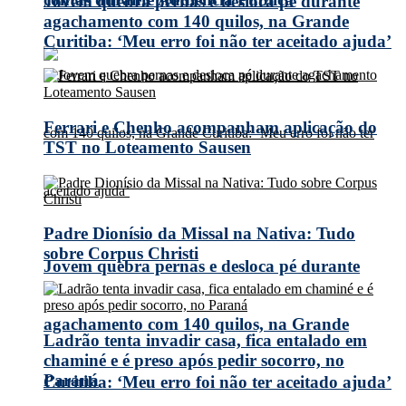
Jovem quebra pernas e desloca pé durante
agachamento com 140 quilos, na Grande
Curitiba: ‘Meu erro foi não ter aceitado ajuda’
Ferrari e Chenho acompanham aplicação do
TST no Loteamento Sausen
Padre Dionísio da Missal na Nativa: Tudo
sobre Corpus Christi
Jovem quebra pernas e desloca pé durante
agachamento com 140 quilos, na Grande
Ladrão tenta invadir casa, fica entalado em
chaminé e é preso após pedir socorro, no
Paraná
Curitiba: ‘Meu erro foi não ter aceitado ajuda’