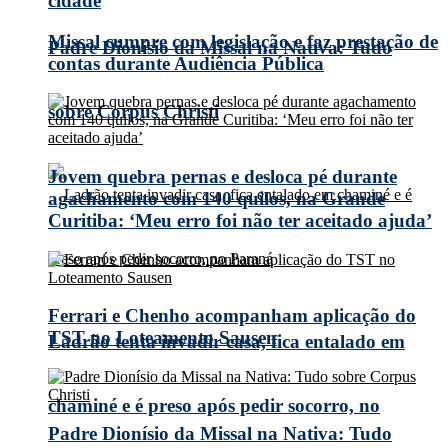
cidade
Missal cumpre com legislação e faz prestação de
Padre Dionísio da Missal na Nativa: Tudo
contas durante Audiência Pública
sobre Corpus Christi
Jovem quebra pernas e desloca pé durante
agachamento com 140 quilos, na Grande
Curitiba: ‘Meu erro foi não ter aceitado ajuda’
Ferrari e Chenho acompanham aplicação do
TST no Loteamento Sausen
Ladrão tenta invadir casa, fica entalado em
chaminé e é preso após pedir socorro, no
Padre Dionísio da Missal na Nativa: Tudo