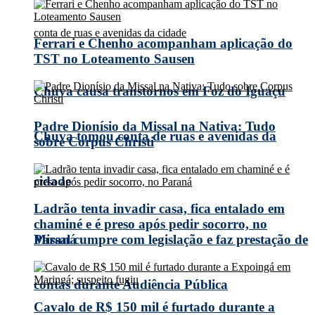
Ferrari e Chenho acompanham aplicação do
TST no Loteamento Sausen
Chuva causa transtornos em Foz do Iguaçu
Padre Dionísio da Missal na Nativa: Tudo
Chuva tomou conta de ruas e avenidas da
sobre Corpus Christi
cidade
Ladrão tenta invadir casa, fica entalado em
chaminé e é preso após pedir socorro, no
Missal cumpre com legislação e faz prestação de
Paraná
contas durante Audiência Pública
Cavalo de R$ 150 mil é furtado durante a