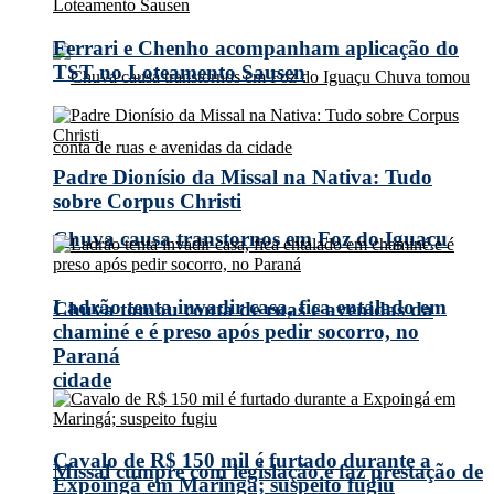
Ferrari e Chenho acompanham aplicação do
TST no Loteamento Sausen
Padre Dionísio da Missal na Nativa: Tudo
sobre Corpus Christi
Chuva causa transtornos em Foz do Iguaçu
Ladrão tenta invadir casa, fica entalado em
Chuva tomou conta de ruas e avenidas da
chaminé e é preso após pedir socorro, no
Paraná
cidade
Cavalo de R$ 150 mil é furtado durante a
Missal cumpre com legislação e faz prestação de
Expoingá em Maringá; suspeito fugiu