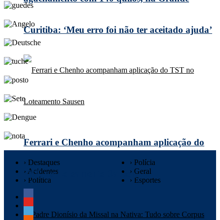
Curitiba: ‘Meu erro foi não ter aceitado ajuda’
Ferrari e Chenho acompanham aplicação do
› Destaques
› Polícia
› Acidentes
› Geral
TST no Loteamento Sausen
› Política
› Esportes