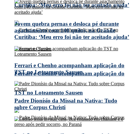
Curitiba: ‘Meu erro foi não ter aceitado ajuda’
Jovem quebra pernas e desloca pé durante
agachamento com 140 quilos, na Grande
Curitiba: ‘Meu erro foi não ter aceitado ajuda’
Ferrari e Chenho acompanham aplicação do
TST no Loteamento Sausen
Ferrari e Chenho acompanham aplicação do
TST no Loteamento Sausen
Padre Dionísio da Missal na Nativa: Tudo
sobre Corpus Christi