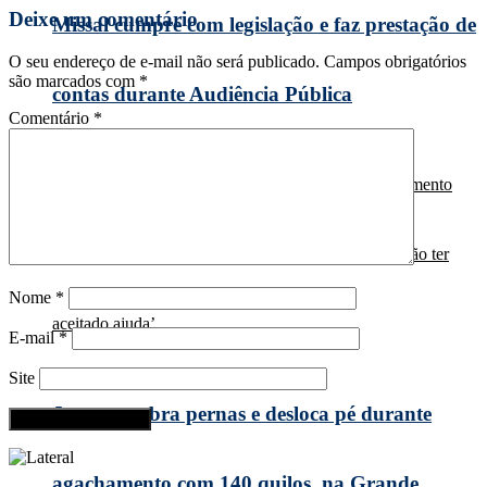
Deixe um comentário
Missal cumpre com legislação e faz prestação de
O seu endereço de e-mail não será publicado.
Campos obrigatórios
são marcados com
*
contas durante Audiência Pública
Comentário
*
Nome
*
E-mail
*
Site
Jovem quebra pernas e desloca pé durante
agachamento com 140 quilos, na Grande