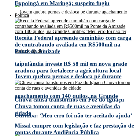
Expoingá em Maringá; suspeito fugiu
Política
Receita Federal apreende caminhão com carga
de contrabando avaliada em R$500mil na
Ponte da Amizade
taipulândia investe R$ 58 mil em nova grade
aradora para fortalecer a agricultura local
Jovem quebra pernas e desloca pé durante
agachamento com 140 quilos, na Grande
Chuva causa transtornos em Foz do Iguaçu
Chuva tomou conta de ruas e avenidas da
cidade
Curitiba: ‘Meu erro foi não ter aceitado ajuda’
Missal cumpre com legislação e faz prestação de
contas durante Audiência Pública