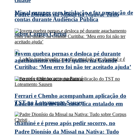
cidade
Missal cumpre com legislação e faz prestação de
Padre Dionísio da Missal na Nativa: Tudo
contas durante Audiência Pública
sobre Corpus Christi
Jovem quebra pernas e desloca pé durante
agachamento com 140 quilos, na Grande
Curitiba: ‘Meu erro foi não ter aceitado ajuda’
Ferrari e Chenho acompanham aplicação do
TST no Loteamento Sausen
Ladrão tenta invadir casa, fica entalado em
chaminé e é preso após pedir socorro, no
Padre Dionísio da Missal na Nativa: Tudo