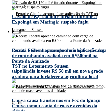
Cavalo de R$ 150 mil é furtado durante a
Expoingá em Maringá; suspeito fugiu
Brasil
Receita Federal apreende caminhão com carga
Ferrari e Chenho acompanham aplicação do
de contrabando avaliada em R$500mil na
Ponte da Amizade
TST no Loteamento Sausen
taipulândia investe R$ 58 mil em nova grade
aradora para fortalecer a agricultura local
Chuva causa transtornos em Foz do Iguaçu
Chuva tomou conta de ruas e avenidas da