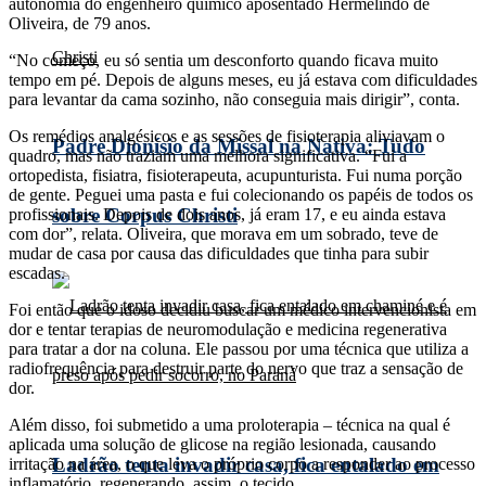
autonomia do engenheiro químico aposentado Hermelindo de
Oliveira, de 79 anos.
“No começo, eu só sentia um desconforto quando ficava muito
tempo em pé. Depois de alguns meses, eu já estava com dificuldades
para levantar da cama sozinho, não conseguia mais dirigir”, conta.
Os remédios analgésicos e as sessões de fisioterapia aliviavam o
Padre Dionísio da Missal na Nativa: Tudo
quadro, mas não traziam uma melhora significativa. “Fui a
ortopedista, fisiatra, fisioterapeuta, acupunturista. Fui numa porção
de gente. Peguei uma pasta e fui colecionando os papéis de todos os
sobre Corpus Christi
profissionais. Depois de dois anos, já eram 17, e eu ainda estava
com dor”, relata. Oliveira, que morava em um sobrado, teve de
mudar de casa por causa das dificuldades que tinha para subir
escadas.
Foi então que o idoso decidiu buscar um médico intervencionista em
dor e tentar terapias de neuromodulação e medicina regenerativa
para tratar a dor na coluna. Ele passou por uma técnica que utiliza a
radiofrequência para destruir parte do nervo que traz a sensação de
dor.
Além disso, foi submetido a uma proloterapia – técnica na qual é
aplicada uma solução de glicose na região lesionada, causando
Ladrão tenta invadir casa, fica entalado em
irritação na área, o que leva o próprio corpo a responder ao processo
inflamatório, regenerando, assim, o tecido.