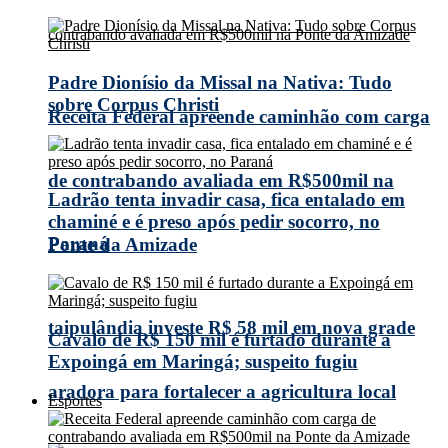
Padre Dionísio da Missal na Nativa: Tudo
sobre Corpus Christi
Receita Federal apreende caminhão com carga
de contrabando avaliada em R$500mil na
Ladrão tenta invadir casa, fica entalado em
chaminé e é preso após pedir socorro, no
Paraná
Ponte da Amizade
taipulândia investe R$ 58 mil em nova grade
Cavalo de R$ 150 mil é furtado durante a
Expoingá em Maringá; suspeito fugiu
aradora para fortalecer a agricultura local
Esportes