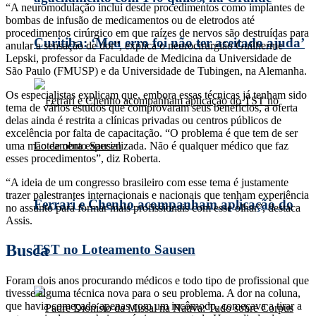
“A neuromodulação inclui desde procedimentos como implantes de
bombas de infusão de medicamentos ou de eletrodos até
procedimentos cirúrgico em que raízes de nervos são destruídas para
Curitiba: ‘Meu erro foi não ter aceitado ajuda’
anular a sensação de dor”, explica o neurocirurgião Guilherme
Lepski, professor da Faculdade de Medicina da Universidade de
São Paulo (FMUSP) e da Universidade de Tubingen, na Alemanha.
Os especialistas explicam que, embora essas técnicas já tenham sido
tema de vários estudos que comprovaram seus benefícios, a oferta
delas ainda é restrita a clínicas privadas ou centros públicos de
excelência por falta de capacitação. “O problema é que tem de ser
uma mão de obra especializada. Não é qualquer médico que faz
esses procedimentos”, diz Roberta.
“A ideia de um congresso brasileiro com esse tema é justamente
trazer palestrantes internacionais e nacionais que tenham experiência
Ferrari e Chenho acompanham aplicação do
no assunto para formar mais profissionais com esse olhar”, destaca
Assis.
Busca
TST no Loteamento Sausen
Foram dois anos procurando médicos e todo tipo de profissional que
tivesse alguma técnica nova para o seu problema. A dor na coluna,
que havia começado apenas com um incômodo, começava a tirar a