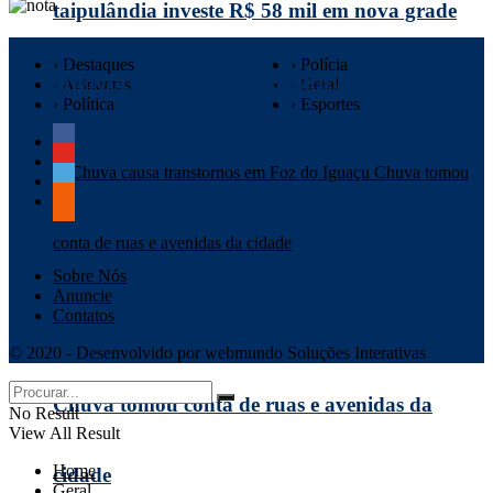
taipulândia investe R$ 58 mil em nova grade
› Destaques
› Polícia
aradora para fortalecer a agricultura local
› Acidentes
› Geral
› Política
› Esportes
Sobre Nós
Anuncie
Contatos
Chuva causa transtornos em Foz do Iguaçu
© 2020 - Desenvolvido por webmundo Soluções Interativas
Chuva tomou conta de ruas e avenidas da
No Result
View All Result
Home
cidade
Geral