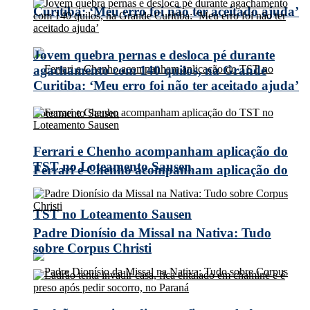
Curitiba: ‘Meu erro foi não ter aceitado ajuda’
Jovem quebra pernas e desloca pé durante
agachamento com 140 quilos, na Grande
Curitiba: ‘Meu erro foi não ter aceitado ajuda’
Ferrari e Chenho acompanham aplicação do
TST no Loteamento Sausen
Ferrari e Chenho acompanham aplicação do
TST no Loteamento Sausen
Padre Dionísio da Missal na Nativa: Tudo
sobre Corpus Christi