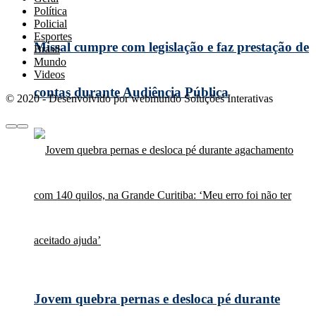
Política
Policial
Esportes
Missal cumpre com legislação e faz prestação de
Brasil
Mundo
Videos
contas durante Audiência Pública
© 2020 - Desenvolvido por webmundo Soluções Interativas
Jovem quebra pernas e desloca pé durante