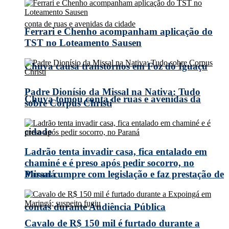
Ferrari e Chenho acompanham aplicação do
TST no Loteamento Sausen
Chuva causa transtornos em Foz do Iguaçu
Padre Dionísio da Missal na Nativa: Tudo
Chuva tomou conta de ruas e avenidas da
sobre Corpus Christi
cidade
Ladrão tenta invadir casa, fica entalado em
chaminé e é preso após pedir socorro, no
Missal cumpre com legislação e faz prestação de
Paraná
contas durante Audiência Pública
Cavalo de R$ 150 mil é furtado durante a