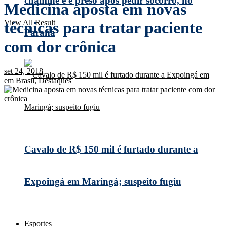
chaminé e é preso após pedir socorro, no
Medicina aposta em novas
View All Result
técnicas para tratar paciente
Paraná
com dor crônica
set 24, 2018
em
Brasil
,
Destaques
Cavalo de R$ 150 mil é furtado durante a
Expoingá em Maringá; suspeito fugiu
Esportes