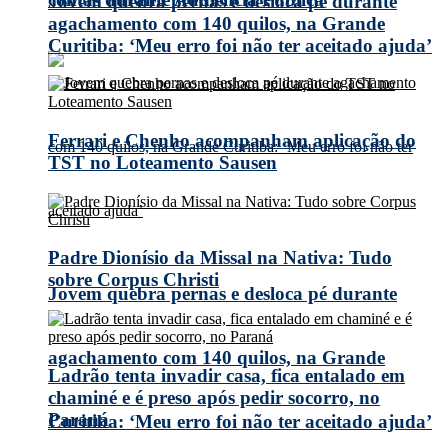
Jovem quebra pernas e desloca pé durante
agachamento com 140 quilos, na Grande
Curitiba: ‘Meu erro foi não ter aceitado ajuda’
Ferrari e Chenho acompanham aplicação do
TST no Loteamento Sausen
Padre Dionísio da Missal na Nativa: Tudo
sobre Corpus Christi
Jovem quebra pernas e desloca pé durante
agachamento com 140 quilos, na Grande
Ladrão tenta invadir casa, fica entalado em
chaminé e é preso após pedir socorro, no
Paraná
Curitiba: ‘Meu erro foi não ter aceitado ajuda’