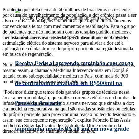
Problema que afeta cerca de 60 milhões de brasileiros e crescente
por causa do envelhecimento da população, a dor crônica passa a ser
alvo de novas abordagens terapêuticas que fogem dos tratamentos
convencionais feitos com medicamentos e reabilitação. Para o grupo
de pacientes que não melhoram com as terapias padrão, médicos e
cientistas têm oferecido e estudado técnicas que incluem desde a
estimulação elétrica do sistema nervoso para aliviar a dor até a
aplicação de células-tronco do próprio paciente na região lesionada
em busca de regeneração.
Receita Federal apreende caminhão com carga
Nem todas as novas abordagens são regulamentadas no Brasil, mas,
mesmo assim, a chamada Medicina Intervencionista em Dor já é
tratada como subespecialidade médica no País, com mais de 300
membros na sociedade criada para este fim.
de contrabando avaliada em R$500mil na
“Podemos dizer que temos dois grandes grupos de técnicas nessa
área: a neuromodulação, que utiliza correntes elétricas ou bombas de
Ponte da Amizade
infusão para bloquear a parte do sistema nervoso que sinaliza a dor;
e a medicina regenerativa, na qual são usadas substâncias ou células
do próprio paciente para provocar uma reação no tecido lesionado e,
assim, sua consequente regeneração”, explica Fabrício Dias Assis,
médico do Singular Centro de Controle da Dor e membro da
taipulândia investe R$ 58 mil em nova grade
diretoria executiva do Instituto Mundial da Dor.