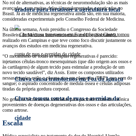
No rol de alternativas, as técnicas de neuromodulação são as mais
avançadas, com muitas delas já regulamentadas e praticadas no
aradora para fortalecer a agricultura local
Brasil. Já as de medicina regenerativa ainda são, em sua maioria,
consideradas experimentais pelo Conselho Federal de Medicina.
Na última semana, Assis presidiu o Congresso da Sociedade
Brasileira de Médicos Intervencionistas em Dor (Sobramid),
realizado em Campinas e que teve como foco discutir justamente os
avanços dos estudos em medicina regenerativa.
“O mecanismo de todas as terapias regenerativas é parecido:
injetamos células-tronco mesenquimais (que dão origem aos ossos e
às cartilagens) de algum tecido para estimular a produção de um
novo tecido saudável”, diz Assis. Entre os compostos utilizados
nessas terapias estão o plasma rico em plaquetas (PRP), que vem do
Chuva causa transtornos em Foz do Iguaçu
sangue; o aspirado concentrado de medula óssea e células adiposas
tiradas da própria gordura corporal.
Chuva tomou conta de ruas e avenidas da
No geral, as técnicas são indicadas para pacientes com dor crônica
provenientes de doenças degenerativas dos ossos e das articulações,
como artrose.
cidade
Escala
Médica especialista no tratamento da dor do Hospital Alemão