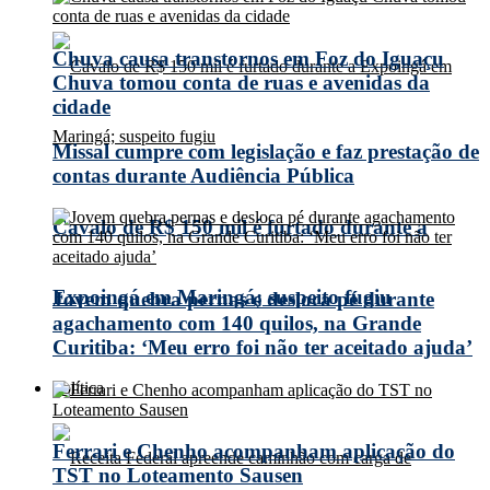
Chuva causa transtornos em Foz do Iguaçu
Chuva tomou conta de ruas e avenidas da
cidade
Missal cumpre com legislação e faz prestação de
contas durante Audiência Pública
Cavalo de R$ 150 mil é furtado durante a
Expoingá em Maringá; suspeito fugiu
Jovem quebra pernas e desloca pé durante
agachamento com 140 quilos, na Grande
Curitiba: ‘Meu erro foi não ter aceitado ajuda’
Política
Ferrari e Chenho acompanham aplicação do
TST no Loteamento Sausen