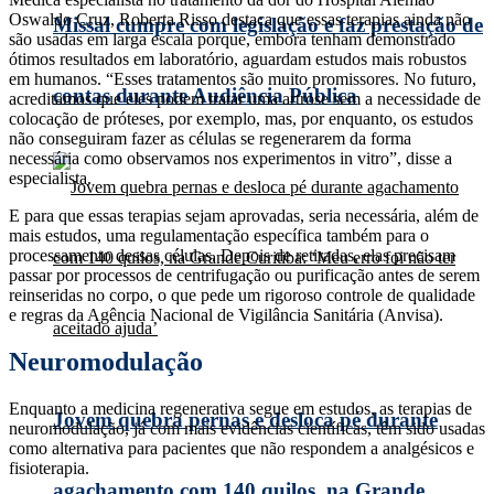
Oswaldo Cruz, Roberta Risso destaca que essas terapias ainda não
Missal cumpre com legislação e faz prestação de
são usadas em larga escala porque, embora tenham demonstrado
ótimos resultados em laboratório, aguardam estudos mais robustos
em humanos. “Esses tratamentos são muito promissores. No futuro,
contas durante Audiência Pública
acreditamos que eles podem tratar uma artrose sem a necessidade de
colocação de próteses, por exemplo, mas, por enquanto, os estudos
não conseguiram fazer as células se regenerarem da forma
necessária como observamos nos experimentos in vitro”, disse a
especialista.
E para que essas terapias sejam aprovadas, seria necessária, além de
mais estudos, uma regulamentação específica também para o
processamento dessas células. Depois de retiradas, elas precisam
passar por processos de centrifugação ou purificação antes de serem
reinseridas no corpo, o que pede um rigoroso controle de qualidade
e regras da Agência Nacional de Vigilância Sanitária (Anvisa).
Neuromodulação
Enquanto a medicina regenerativa segue em estudos, as terapias de
Jovem quebra pernas e desloca pé durante
neuromodulação, já com mais evidências científicas, têm sido usadas
como alternativa para pacientes que não respondem a analgésicos e
fisioterapia.
agachamento com 140 quilos, na Grande