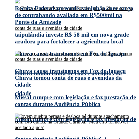
Receita Federal apreende caminhão com carga
de contrabando avaliada em R$500mil na
Ponte da Amizade
taipulândia investe R$ 58 mil em nova grade
aradora para fortalecer a agricultura local
Chuva causa transtornos em Foz do Iguaçu
Chuva causa transtornos em Foz do Iguaçu
Chuva tomou conta de ruas e avenidas da
Chuva tomou conta de ruas e avenidas da
cidade
cidade
Missal cumpre com legislação e faz prestação de
contas durante Audiência Pública
Missal cumpre com legislação e faz prestação de
contas durante Audiência Pública