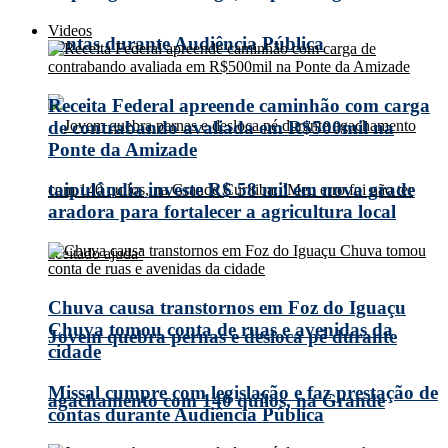
Videos
contas durante Audiência Pública
Receita Federal apreende caminhão com carga
de contrabando avaliada em R$500mil na
Ponte da Amizade
taipulândia investe R$ 58 mil em nova grade
aradora para fortalecer a agricultura local
Chuva causa transtornos em Foz do Iguaçu
Chuva tomou conta de ruas e avenidas da
Jovem quebra pernas e desloca pé durante
cidade
Missal cumpre com legislação e faz prestação de
agachamento com 140 quilos, na Grande
contas durante Audiência Pública