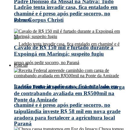
Padre Dionísio da Missal na Nativa: Tudo
Ladrão tenta invadir casa, fica entalado em
chaminé e é preso após pedir socorro, no
Paraná
sobre Corpus Christi
Cavalo de R$ 150 mil é furtado durante a
Expoingá em Maringá; suspeito fugiu
Policial
Ladrão tenta invadir casa, fica entalado em
Receita Federal apreende caminhão com carga
de contrabando avaliada em R$500mil na
Ponte da Amizade
chaminé e é preso após pedir socorro, no
taipulândia investe R$ 58 mil em nova grade
aradora para fortalecer a agricultura local
Paraná