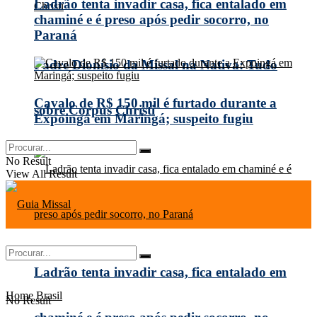
Ladrão tenta invadir casa, fica entalado em
chaminé e é preso após pedir socorro, no
Paraná
Padre Dionísio da Missal na Nativa: Tudo
Cavalo de R$ 150 mil é furtado durante a
sobre Corpus Christi
Expoingá em Maringá; suspeito fugiu
No Result
View All Result
Ladrão tenta invadir casa, fica entalado em
Home
Brasil
No Result