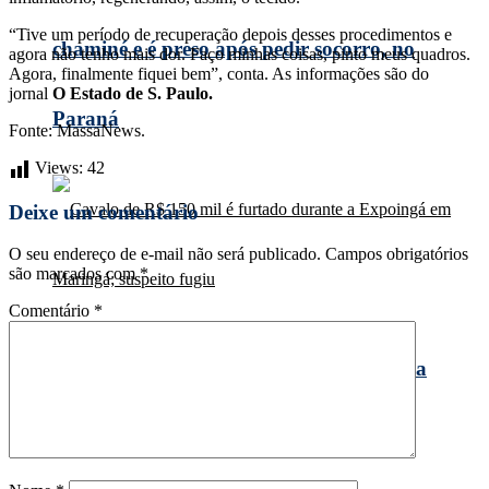
“Tive um período de recuperação depois desses procedimentos e
chaminé e é preso após pedir socorro, no
agora não tenho mais dor. Faço minhas coisas, pinto meus quadros.
Agora, finalmente fiquei bem”, conta. As informações são do
jornal
O Estado de S. Paulo.
Paraná
Fonte: MassaNews.
Views:
42
Deixe um comentário
O seu endereço de e-mail não será publicado.
Campos obrigatórios
são marcados com
*
Comentário
*
Cavalo de R$ 150 mil é furtado durante a
Expoingá em Maringá; suspeito fugiu