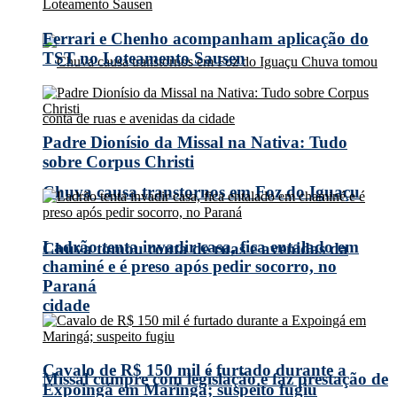
Ferrari e Chenho acompanham aplicação do
TST no Loteamento Sausen
Padre Dionísio da Missal na Nativa: Tudo
sobre Corpus Christi
Chuva causa transtornos em Foz do Iguaçu
Ladrão tenta invadir casa, fica entalado em
Chuva tomou conta de ruas e avenidas da
chaminé e é preso após pedir socorro, no
Paraná
cidade
Cavalo de R$ 150 mil é furtado durante a
Missal cumpre com legislação e faz prestação de
Expoingá em Maringá; suspeito fugiu