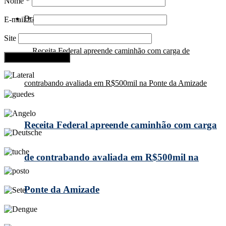
Nome
*
Brasil
E-mail
*
Site
Receita Federal apreende caminhão com carga
de contrabando avaliada em R$500mil na
Ponte da Amizade