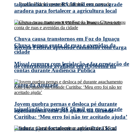
taipulândia investe R$ 58 mil em nova grade
aradora para fortalecer a agricultura local
Chuva causa transtornos em Foz do Iguaçu
Chuva tomou conta de ruas e avenidas da
Receita Federal apreende caminhão com carga
cidade
Missal cumpre com legislação e faz prestação de
de contrabando avaliada em R$500mil na
contas durante Audiência Pública
Ponte da Amizade
Jovem quebra pernas e desloca pé durante
taipulândia investe R$ 58 mil em nova grade
agachamento com 140 quilos, na Grande
Curitiba: ‘Meu erro foi não ter aceitado ajuda’
aradora para fortalecer a agricultura local