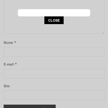
This popup will close in:
14
CLOSE
Nome
*
E-mail
*
Site