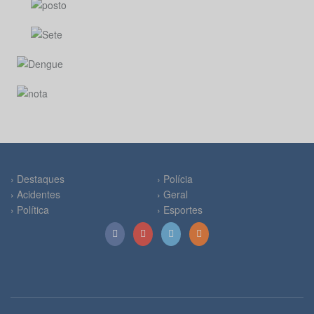
› Destaques
› Polícia
› Acidentes
› Geral
› Política
› Esportes