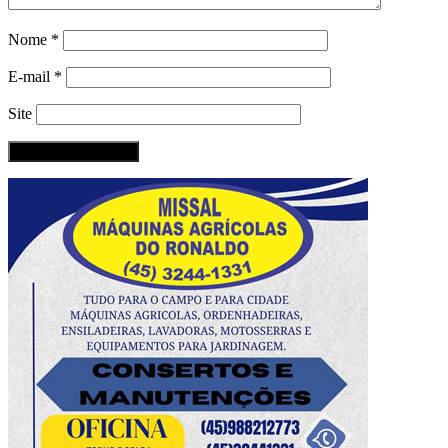
Nome
*
E-mail
*
Site