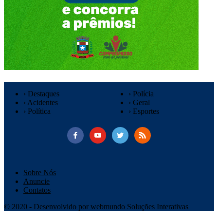
› Destaques
› Polícia
› Acidentes
› Geral
› Política
› Esportes
Sobre Nós
Anuncie
Contatos
© 2020 - Desenvolvido por webmundo Soluções Interativas