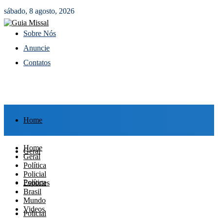
sábado, 8 agosto, 2026
Sobre Nós
Anuncie
Contatos
Home
Home
Geral
Geral
Política
Policial
Política
Esportes
Brasil
Mundo
Videos
Policial