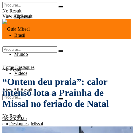
No Result
View All Result
Esportes
Brasil
Mundo
Home
Destaques
No Result
Videos
“Ontem deu praia”: calor
View All Result
intenso lota a Prainha de
Missal no feriado de Natal
No Result
dez 26, 2025
em
Destaques
,
Missal