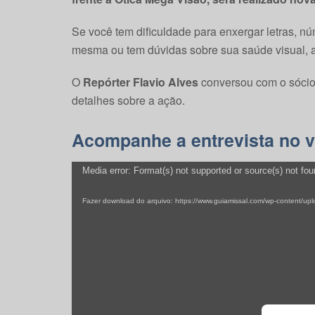
Se você tem dificuldade para enxergar letras, n
mesma ou tem dúvidas sobre sua saúde visual, a
O
Repórter Flavio Alves
conversou com o sócio-
detalhes sobre a ação.
Acompanhe a entrevista no v
Tocador
Media error: Format(s) not supported or source(s) not fo
de
Fazer download do arquivo: https://www.guiamissal.com/wp-content
vídeo