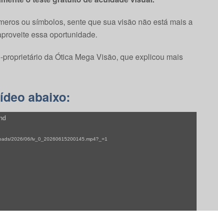
úmeros ou símbolos, sente que sua visão não está mais a
proveite essa oportunidade.
proprietário da Ótica Mega Visão, que explicou mais
ídeo abaixo:
und
/uploads/2026/06/lv_0_20260615200145.mp4?_=1