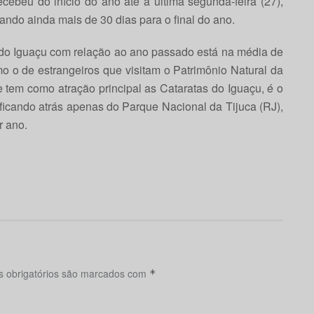
cebeu do início do ano até a última segunda-feira (27),
ando ainda mais de 30 dias para o final do ano.
 do Iguaçu com relação ao ano passado está na média de
o o de estrangeiros que visitam o Patrimônio Natural da
tem como atração principal as Cataratas do Iguaçu, é o
ficando atrás apenas do Parque Nacional da Tijuca (RJ),
r ano.
 obrigatórios são marcados com
*