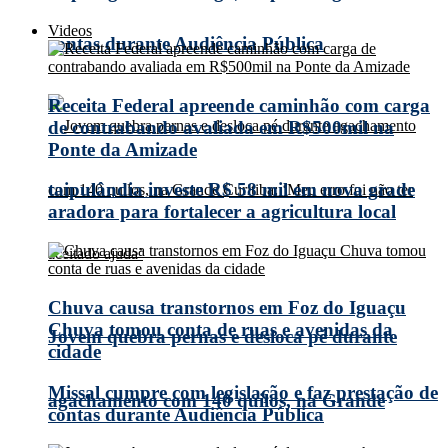
Videos
contas durante Audiência Pública
Receita Federal apreende caminhão com carga
de contrabando avaliada em R$500mil na
Ponte da Amizade
taipulândia investe R$ 58 mil em nova grade
aradora para fortalecer a agricultura local
Chuva causa transtornos em Foz do Iguaçu
Chuva tomou conta de ruas e avenidas da
Jovem quebra pernas e desloca pé durante
cidade
Missal cumpre com legislação e faz prestação de
agachamento com 140 quilos, na Grande
contas durante Audiência Pública