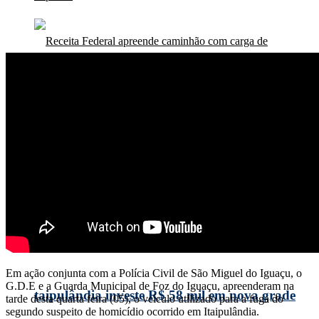
Receita Federal apreende caminhão com carga
de contrabando avaliada em R$500mil na
Ponte da Amizade
Em ação conjunta com a Polícia Civil de São Miguel do Iguaçu, o
G.D.E e a Guarda Municipal de Foz do Iguaçu, apreenderam na
taipulândia investe R$ 58 mil em nova grade
tarde desta quarta feira (05), o veículo utilizado para a fuga do
segundo suspeito de homicídio ocorrido em Itaipulândia.