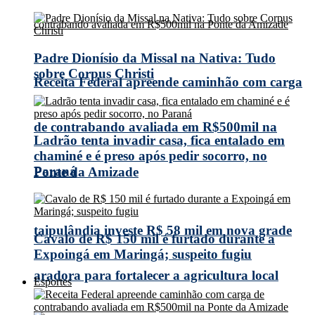
Padre Dionísio da Missal na Nativa: Tudo
sobre Corpus Christi
Receita Federal apreende caminhão com carga
de contrabando avaliada em R$500mil na
Ladrão tenta invadir casa, fica entalado em
chaminé e é preso após pedir socorro, no
Paraná
Ponte da Amizade
taipulândia investe R$ 58 mil em nova grade
Cavalo de R$ 150 mil é furtado durante a
Expoingá em Maringá; suspeito fugiu
aradora para fortalecer a agricultura local
Esportes