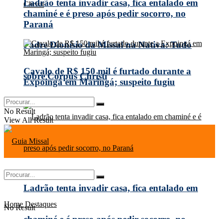
Ladrão tenta invadir casa, fica entalado em
chaminé e é preso após pedir socorro, no
Paraná
Padre Dionísio da Missal na Nativa: Tudo
Cavalo de R$ 150 mil é furtado durante a
sobre Corpus Christi
Expoingá em Maringá; suspeito fugiu
No Result
View All Result
Ladrão tenta invadir casa, fica entalado em
Home
Destaques
No Result