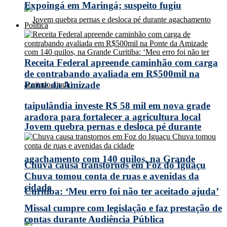
Expoingá em Maringá; suspeito fugiu
Política
Receita Federal apreende caminhão com carga
de contrabando avaliada em R$500mil na
Ponte da Amizade
taipulândia investe R$ 58 mil em nova grade
aradora para fortalecer a agricultura local
Jovem quebra pernas e desloca pé durante
agachamento com 140 quilos, na Grande
Chuva causa transtornos em Foz do Iguaçu
Chuva tomou conta de ruas e avenidas da
cidade
Curitiba: ‘Meu erro foi não ter aceitado ajuda’
Missal cumpre com legislação e faz prestação de
contas durante Audiência Pública