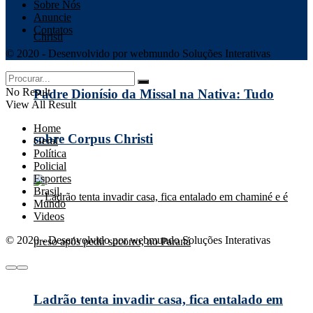
Sobre Nós
Anuncie
Contatos
© 2020 - Desenvolvido por webmundo Soluções Interativas
No Result
Padre Dionísio da Missal na Nativa: Tudo
View All Result
Home
sobre Corpus Christi
Geral
Política
Policial
Esportes
Brasil
Mundo
Videos
© 2020 - Desenvolvido por webmundo Soluções Interativas
Ladrão tenta invadir casa, fica entalado em