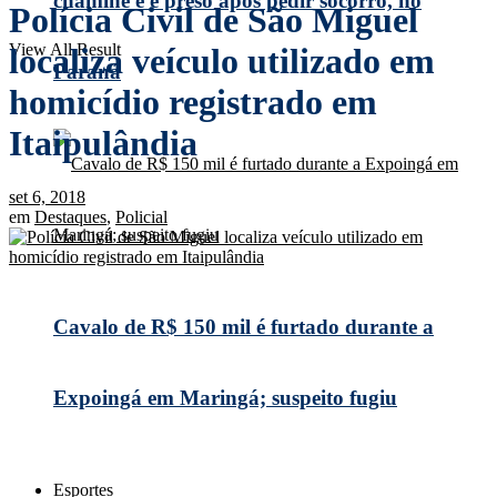
chaminé e é preso após pedir socorro, no
Polícia Civil de São Miguel
View All Result
localiza veículo utilizado em
Paraná
homicídio registrado em
Itaipulândia
set 6, 2018
em
Destaques
,
Policial
Cavalo de R$ 150 mil é furtado durante a
Expoingá em Maringá; suspeito fugiu
Esportes