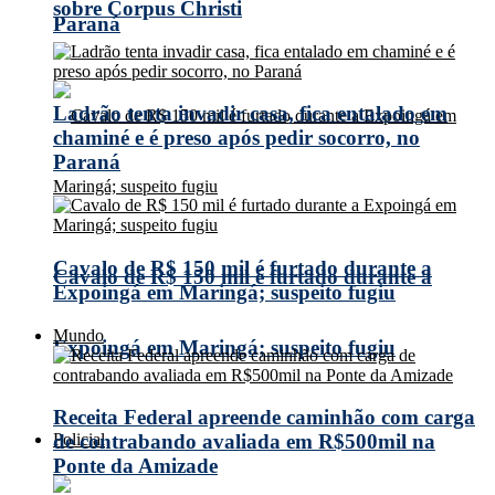
sobre Corpus Christi
Paraná
Ladrão tenta invadir casa, fica entalado em
chaminé e é preso após pedir socorro, no
Paraná
Cavalo de R$ 150 mil é furtado durante a
Cavalo de R$ 150 mil é furtado durante a
Expoingá em Maringá; suspeito fugiu
Mundo
Expoingá em Maringá; suspeito fugiu
Receita Federal apreende caminhão com carga
Policial
de contrabando avaliada em R$500mil na
Ponte da Amizade