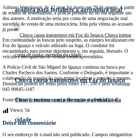
Adriano Weisshaupt, de 32 anos,foi morto em 29 de agosto. A partir
aradora para fortalecer a agricultura local
de relatos de testemunhas, a polícia prendeu no no dia seguinte um
dos autores. A motivação seria por conta de uma negociação mal
sucedida de venda de uma motocicleta, feita pela vítima ao acusado
já preso.
Em continuidade às buscas pelo suspeito, as equipes localizaram em
Foz do Iguaçu o veículo utilizado na fuga. O condutor foi
encaminhado para prestar depoimento e, em seguida, liberado. O
veículo e um aparelho de celular foram apreendidos.
A Polícia Civil de São Miguel do Iguaçu continua na busca por
Charles Pacheco dos Santos. Conforme o Delegado, é importante a
colaboração da população para tentar localizar e prender o mesmo.
Chuva causa transtornos em Foz do Iguaçu
Denúncias podem ser feitas pelos fones 197, 190 e pelo whatsapp
045 99845-1187
Chuva tomou conta de ruas e avenidas da
Fonte: Portal Costa Oeste com informações da Polícia Civil
Views:
54
cidade
Deixe um comentário
O seu endereço de e-mail não será publicado.
Campos obrigatórios