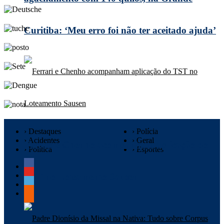
Curitiba: ‘Meu erro foi não ter aceitado ajuda’
› Destaques
› Polícia
› Acidentes
› Geral
Ferrari e Chenho acompanham aplicação do
› Política
› Esportes
TST no Loteamento Sausen