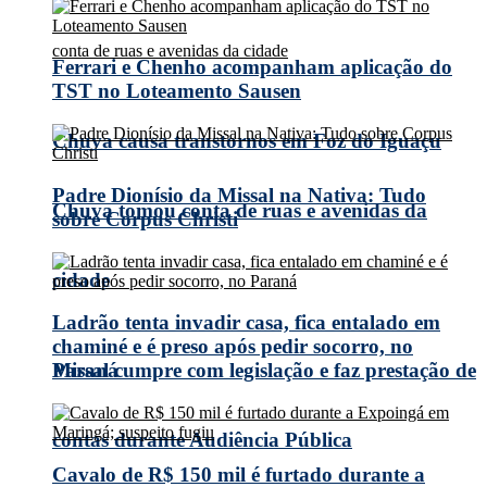
Ferrari e Chenho acompanham aplicação do
TST no Loteamento Sausen
Chuva causa transtornos em Foz do Iguaçu
Padre Dionísio da Missal na Nativa: Tudo
Chuva tomou conta de ruas e avenidas da
sobre Corpus Christi
cidade
Ladrão tenta invadir casa, fica entalado em
chaminé e é preso após pedir socorro, no
Missal cumpre com legislação e faz prestação de
Paraná
contas durante Audiência Pública
Cavalo de R$ 150 mil é furtado durante a