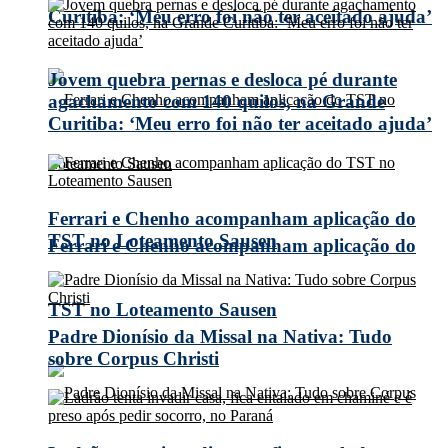
Curitiba: ‘Meu erro foi não ter aceitado ajuda’
Jovem quebra pernas e desloca pé durante
agachamento com 140 quilos, na Grande
Curitiba: ‘Meu erro foi não ter aceitado ajuda’
Ferrari e Chenho acompanham aplicação do
TST no Loteamento Sausen
Ferrari e Chenho acompanham aplicação do
TST no Loteamento Sausen
Padre Dionísio da Missal na Nativa: Tudo
sobre Corpus Christi