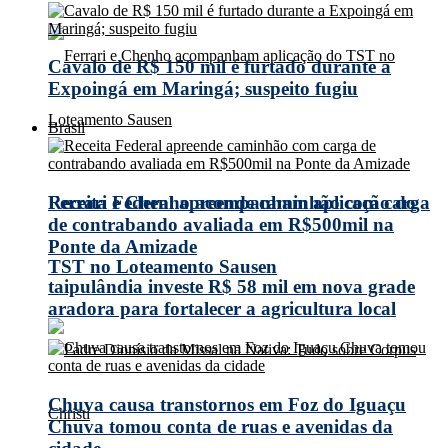
Cavalo de R$ 150 mil é furtado durante a
Expoingá em Maringá; suspeito fugiu
Brasil
Receita Federal apreende caminhão com carga
Ferrari e Chenho acompanham aplicação do
de contrabando avaliada em R$500mil na
Ponte da Amizade
TST no Loteamento Sausen
taipulândia investe R$ 58 mil em nova grade
aradora para fortalecer a agricultura local
Chuva causa transtornos em Foz do Iguaçu
Chuva tomou conta de ruas e avenidas da