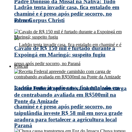
Padre Dionísio da Missal na Nativa: Tudo
Ladrão tenta invadir casa, fica entalado em
chaminé e é preso após pedir socorro, no
Paraná
sobre Corpus Christi
Cavalo de R$ 150 mil é furtado durante a
Expoingá em Maringá; suspeito fugiu
Policial
Ladrão tenta invadir casa, fica entalado em
Receita Federal apreende caminhão com carga
de contrabando avaliada em R$500mil na
Ponte da Amizade
chaminé e é preso após pedir socorro, no
taipulândia investe R$ 58 mil em nova grade
aradora para fortalecer a agricultura local
Paraná