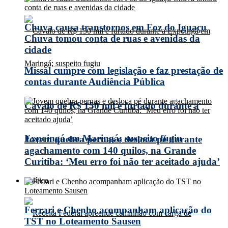
Chuva causa transtornos em Foz do Iguaçu
Chuva tomou conta de ruas e avenidas da
cidade
Missal cumpre com legislação e faz prestação de
contas durante Audiência Pública
Cavalo de R$ 150 mil é furtado durante a
Expoingá em Maringá; suspeito fugiu
Jovem quebra pernas e desloca pé durante
agachamento com 140 quilos, na Grande
Curitiba: ‘Meu erro foi não ter aceitado ajuda’
Política
Ferrari e Chenho acompanham aplicação do
TST no Loteamento Sausen