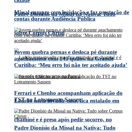
cidade
Missal cumpre com legislação e faz prestação de
Padre Dionísio da Missal na Nativa: Tudo
contas durante Audiência Pública
sobre Corpus Christi
Jovem quebra pernas e desloca pé durante
agachamento com 140 quilos, na Grande
Curitiba: ‘Meu erro foi não ter aceitado ajuda’
Ferrari e Chenho acompanham aplicação do
TST no Loteamento Sausen
Ladrão tenta invadir casa, fica entalado em
chaminé e é preso após pedir socorro, no
Padre Dionísio da Missal na Nativa: Tudo