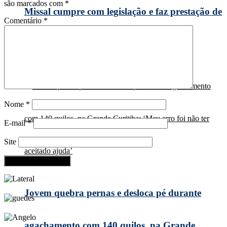
são marcados com
*
Missal cumpre com legislação e faz prestação de
Comentário
*
contas durante Audiência Pública
Nome
*
E-mail
*
Site
Jovem quebra pernas e desloca pé durante
agachamento com 140 quilos, na Grande