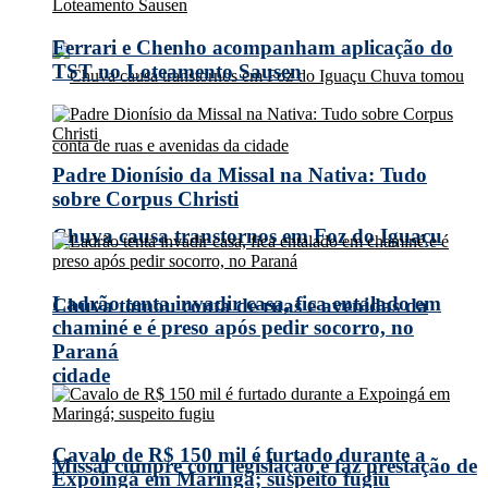
Ferrari e Chenho acompanham aplicação do
TST no Loteamento Sausen
Padre Dionísio da Missal na Nativa: Tudo
sobre Corpus Christi
Chuva causa transtornos em Foz do Iguaçu
Ladrão tenta invadir casa, fica entalado em
Chuva tomou conta de ruas e avenidas da
chaminé e é preso após pedir socorro, no
Paraná
cidade
Cavalo de R$ 150 mil é furtado durante a
Missal cumpre com legislação e faz prestação de
Expoingá em Maringá; suspeito fugiu