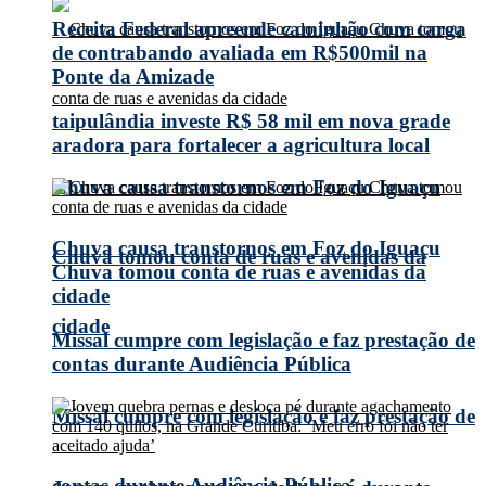
Receita Federal apreende caminhão com carga
de contrabando avaliada em R$500mil na
Ponte da Amizade
taipulândia investe R$ 58 mil em nova grade
aradora para fortalecer a agricultura local
Chuva causa transtornos em Foz do Iguaçu
Chuva causa transtornos em Foz do Iguaçu
Chuva tomou conta de ruas e avenidas da
Chuva tomou conta de ruas e avenidas da
cidade
cidade
Missal cumpre com legislação e faz prestação de
contas durante Audiência Pública
Missal cumpre com legislação e faz prestação de
contas durante Audiência Pública