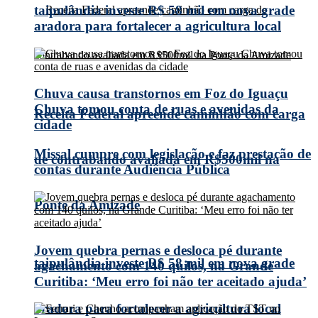
taipulândia investe R$ 58 mil em nova grade
aradora para fortalecer a agricultura local
Chuva causa transtornos em Foz do Iguaçu
Chuva tomou conta de ruas e avenidas da
Receita Federal apreende caminhão com carga
cidade
Missal cumpre com legislação e faz prestação de
de contrabando avaliada em R$500mil na
contas durante Audiência Pública
Ponte da Amizade
Jovem quebra pernas e desloca pé durante
taipulândia investe R$ 58 mil em nova grade
agachamento com 140 quilos, na Grande
Curitiba: ‘Meu erro foi não ter aceitado ajuda’
aradora para fortalecer a agricultura local