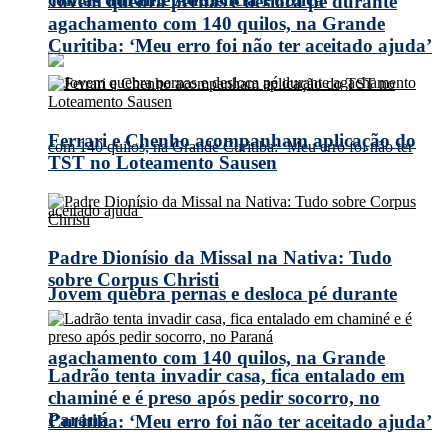
Jovem quebra pernas e desloca pé durante
agachamento com 140 quilos, na Grande
Curitiba: ‘Meu erro foi não ter aceitado ajuda’
Ferrari e Chenho acompanham aplicação do
TST no Loteamento Sausen
Padre Dionísio da Missal na Nativa: Tudo
sobre Corpus Christi
Jovem quebra pernas e desloca pé durante
agachamento com 140 quilos, na Grande
Ladrão tenta invadir casa, fica entalado em
chaminé e é preso após pedir socorro, no
Paraná
Curitiba: ‘Meu erro foi não ter aceitado ajuda’