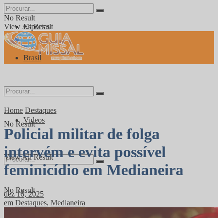
No Result
View All Result
Esportes
Brasil
Mundo
Home
Destaques
Videos
No Result
Policial militar de folga
intervém e evita possível
View All Result
feminicídio em Medianeira
No Result
dez 16, 2025
em
Destaques
,
Medianeira