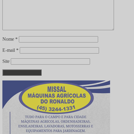
Nome
*
E-mail
*
Site