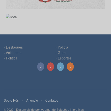
› Destaques
› Polícia
› Acidentes
› Geral
› Política
› Esportes
Sobre Nós
Anuncie
Contatos
© 2020 - Desenvolvido por webmundo Soluções Interativas