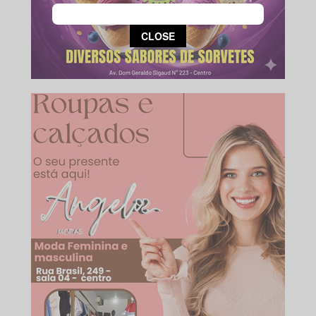
This popup will close in:
15
CLOSE